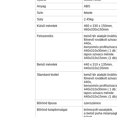
Anyag
ABS
Szín
fekete
Súly
2.45kg
Külső méretek
460 x 330 x 150mm,
460x330x150mm
Felszerelés
belső tér alakját önálló
fölvevő rovátkolt szivac
440x,
benyomós profilszivacs
440x310x30mm ( 1 db )
lapos szivacs mérete:
440x310x15mm; (1 db)
Belső méretek
440 x 310 x 135mm,
440x310x135mm
Standard kivitel
belső tér alakját önálló
fölvevő rovátkolt szivac
440x,
benyomós profilszivacs
440x310x30mm ( 1 db )
lapos szivacs mérete:
440x310x15mm; (1 db)
Bőrönd típusa
szerszámos
Bőrönd tulajdonságai
krómozott vasalatok,
a belső puha műanyag