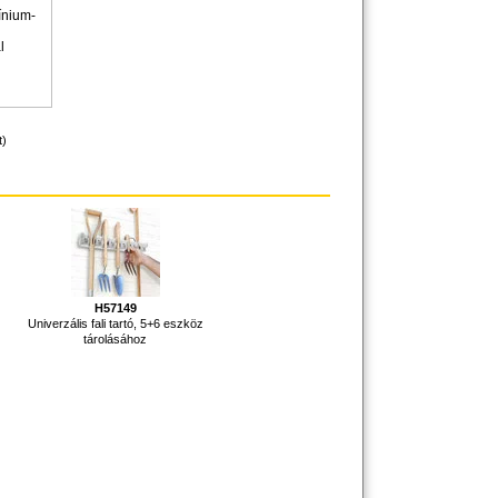
ínium-
l
t)
H57149
Univerzális fali tartó, 5+6 eszköz
tárolásához