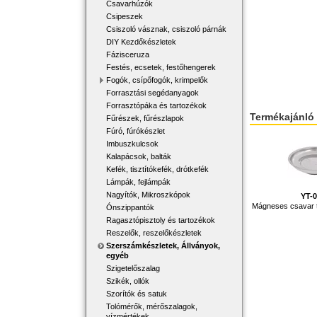
Csavarhúzók
Csipeszek
Csiszoló vásznak, csiszoló párnák
DIY Kezdőkészletek
Fázisceruza
Festés, ecsetek, festőhengerek
Fogók, csípőfogók, krimpelők
Forrasztási segédanyagok
Forrasztópáka és tartozékok
Termékajánló
Fűrészek, fűrészlapok
Fúró, fúrókészlet
Imbuszkulcsok
Kalapácsok, balták
Kefék, tisztítókefék, drótkefék
Lámpák, fejlámpák
Nagyítók, Mikroszkópok
YT-
Mágneses csavar 
Ónszippantók
Ragasztópisztoly és tartozékok
Reszelők, reszelőkészletek
Szerszámkészletek, Állványok,
egyéb
Szigetelőszalag
Szikék, ollók
Szorítók és satuk
Tolómérők, mérőszalagok,
vízmértékek