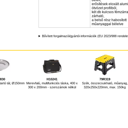
bélelt,
erősítések eloxált alum
ötvözet profilból,
két db kulcsos fémzárra
zárható,
a belső rész habosított
műanyaggal bélelve
Bővített forgalmazói/gyártói információk (EU 2023/988 rendele
0830
H10241
79R319
tartó tál, Ø150mm
Merevfalú, multifunkciós táska, 400 x
Szék, összecsukható, műanyag,
300 x 200mm - szerszámok nélkül
320x250x220mm, max. 150kg