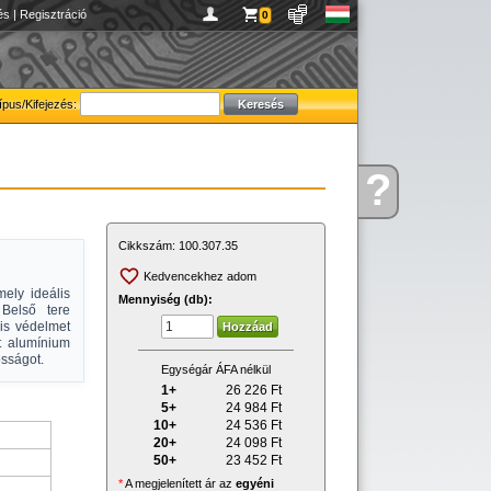
és
|
Regisztráció
0
ípus/Kifejezés:
?
Kérdése
van
Cikkszám:
100.307.35
Kedvencekhez adom
ely ideális
Mennyiség (db):
 Belső tere
lis védelmet
t alumínium
ósságot.
Egységár ÁFA nélkül
1+
26 226
Ft
5+
24 984
Ft
10+
24 536
Ft
20+
24 098
Ft
50+
23 452
Ft
*
A megjelenített ár az
egyéni