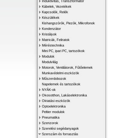
Induktivitás, Transzformátor
Kábelek, Vezetékek
Kapcsolók, Relék
Készülékek
Kishangszórók, Piezók, Mikrofonok
Kondenzátor
Kristályok
Matricák, Feliratok
Méréstechnika
Mini PC, ipari PC, tartozékok
Modulok
Modulvilág
Motorok, Ventilátorok, Fűtőelemek
Munkavédelmi eszközök
Műszerdobozok
Napelemek és tartozékok
NYÁK-ok
Okosotthon, Lakáselektronika
Oktatási eszközök
Optoelektronika
Peltier modulok
Pneumatika
Szenzorok
Szerelési segédanyagok
Szerszám és forrasztás