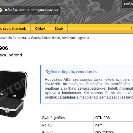
Belép
Kérdése van?
»
info@hestore.hu
T
, szolgáltatások
Cikkek
Súgó
szám és forrasztás
»
Szerszámkészletek, Állványok, egyéb
»
 906
ska, bőrönd
Összefoglaló, rendeltetés
Robusztus ABS szerszámos táska fekete színben, m
eszközök biztonságos tárolására és szállítására.
önállóan alakítható szivacsbetétekkel bélelt, maximá
nyújtva a tartalomnak. Két kulcsos fémzár és eloxál
profilok garantálják a megbízható zárhatóságot és tart
Gyártói jelölés
GTK-906
RoHS
nem
Gyártó
GOLDTOOL