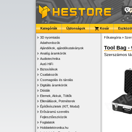
Kategóriák
Újdonságok
Kosár
Eszközök
3D nyomtatás
Főkategória
»
Szer
Adathordozók
Tool Bag -
Ajándékok, ajándékutalványok
Analóg áramkörök
Szerszámos tá
Audiotechnika
Autó HiFi
Biztosítékok
Csatlakozók
Csomagolás és tárolás
Digitális áramkörök
Diódák
Elemek, Akkuk, Töltők
Ellenállások, Potméterek
Építőkészletek (KIT, Modul)
Erősáramú szerelés
Fejlesztőeszközök
Foglalatok
Hobbielektronika.hu