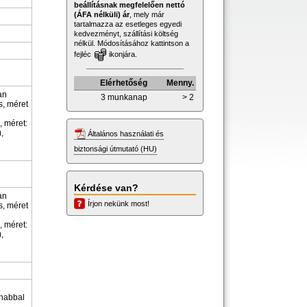
beállításnak megfelelően nettó
(ÁFA nélküli) ár
, mely már
tartalmazza az esetleges egyedi
kedvezményt, szállítási költség
nélkül. Módosításához kattintson a
fejléc
ikonjára.
Elérhetőség
Menny.
an
3 munkanap
> 2
s, méret
, méret:
,
Általános használati és
biztonsági útmutató (HU)
Kérdése van?
an
Írjon nekünk most!
s, méret
, méret:
,
habbal