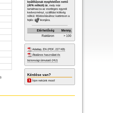
beállításnak megfelelően nettó
(ÁFA nélküli) ár
, mely már
tartalmazza az esetleges egyedi
kedvezményt, szállítási költség
nélkül. Módosításához kattintson a
fejléc
ikonjára.
Elérhetőség
Menny.
Raktáron
> 100
Adatlap, EN (PDF, 227 KB)
Általános használati és
biztonsági útmutató (HU)
Kérdése van?
t)
Írjon nekünk most!