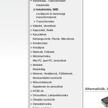
Induktivitás, Transzformátor
Induktivitás
Induktivitás, SMD
Leválasztó és biztonsági
transzformátorok
Transzformátor
Kábelek, Vezetékek
Kapcsolók, Relék
Készülékek
Kishangszórók, Piezók, Mikrofonok
Kondenzátor
Kristályok
Matricák, Feliratok
Méréstechnika
Mini PC, ipari PC, tartozékok
Modulok
Modulvilág
Motorok, Ventilátorok, Fűtőelemek
Munkavédelmi eszközök
Műszerdobozok
Napelemek és tartozékok
Alternatívák, 
NYÁK-ok
Okosotthon, Lakáselektronika
Oktatási eszközök
Optoelektronika