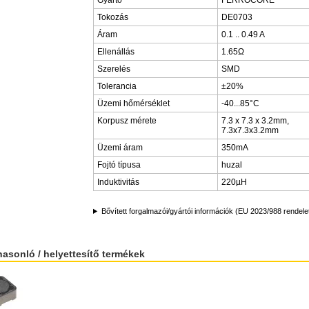
Gyártó
FERROCORE
Tokozás
DE0703
Áram
0.1 .. 0.49 A
Ellenállás
1.65Ω
Szerelés
SMD
Tolerancia
±20%
Üzemi hőmérséklet
-40...85°C
Korpusz mérete
7.3 x 7.3 x 3.2mm,
7.3x7.3x3.2mm
Üzemi áram
350mA
Fojtó típusa
huzal
Induktivitás
220µH
Bővített forgalmazói/gyártói információk (EU 2023/988 rendele
hasonló / helyettesítő termékek