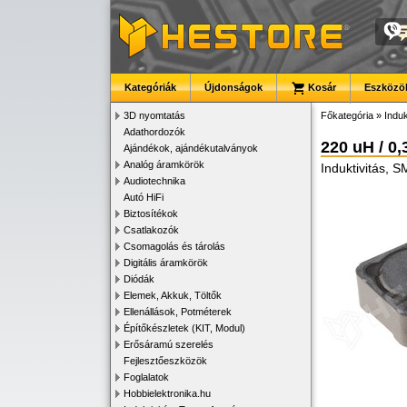
Kategóriák
Újdonságok
Kosár
Eszközök
3D nyomtatás
Főkategória
»
Induk
Adathordozók
220 uH / 0,
Ajándékok, ajándékutalványok
Analóg áramkörök
Induktivitás,
Audiotechnika
Autó HiFi
Biztosítékok
Csatlakozók
Csomagolás és tárolás
Digitális áramkörök
Diódák
Elemek, Akkuk, Töltők
Ellenállások, Potméterek
Építőkészletek (KIT, Modul)
Erősáramú szerelés
Fejlesztőeszközök
Foglalatok
Hobbielektronika.hu