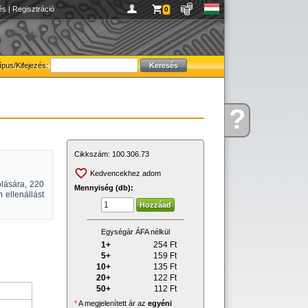
és
|
Regisztráció
0
ípus/Kifejezés:
?
Kérdése
van
Cikkszám:
100.306.73
Kedvencekhez adom
lására, 220
Mennyiség (db):
 ellenállást
Egységár ÁFA nélkül
1+
254
Ft
5+
159
Ft
10+
135
Ft
20+
122
Ft
50+
112
Ft
*
A megjelenített ár az
egyéni