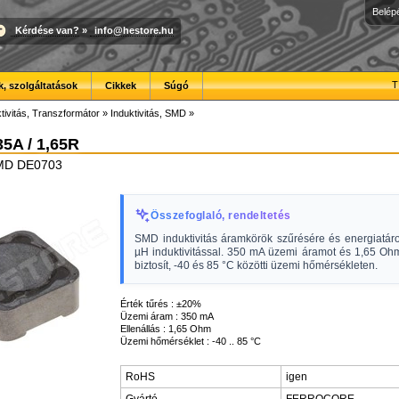
Belép
Kérdése van?
»
info@hestore.hu
T
, szolgáltatások
Cikkek
Súgó
tivitás, Transzformátor
»
Induktivitás, SMD
»
35A / 1,65R
 SMD DE0703
Összefoglaló, rendeltetés
SMD induktivitás áramkörök szűrésére és energiatáro
µH induktivitással. 350 mA üzemi áramot és 1,65 Ohm
biztosít, -40 és 85 °C közötti üzemi hőmérsékleten.
Érték tűrés : ±20%
Üzemi áram : 350 mA
Ellenállás : 1,65 Ohm
Üzemi hőmérséklet : -40 .. 85 °C
RoHS
igen