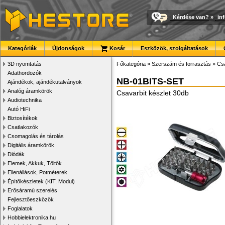
Kérdése van?
»
in
Kategóriák
Újdonságok
Kosár
Eszközök, szolgáltatások
3D nyomtatás
Főkategória
»
Szerszám és forrasztás
»
Cs
Adathordozók
NB-01BITS-SET
Ajándékok, ajándékutalványok
Analóg áramkörök
Csavarbit készlet 30db
Audiotechnika
Autó HiFi
Biztosítékok
Csatlakozók
Csomagolás és tárolás
Digitális áramkörök
Diódák
Elemek, Akkuk, Töltők
Ellenállások, Potméterek
Építőkészletek (KIT, Modul)
Erősáramú szerelés
Fejlesztőeszközök
Foglalatok
Hobbielektronika.hu