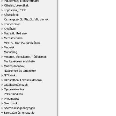
Induktivitás, Transzformátor
Kábelek, Vezetékek
Kapcsolók, Relék
Készülékek
Kishangszórók, Piezók, Mikrofonok
Kondenzátor
Kristályok
Matricák, Feliratok
Méréstechnika
Mini PC, ipari PC, tartozékok
Modulok
Modulvilág
Motorok, Ventilátorok, Fűtőelemek
Munkavédelmi eszközök
Műszerdobozok
Napelemek és tartozékok
NYÁK-ok
Okosotthon, Lakáselektronika
Oktatási eszközök
Optoelektronika
Peltier modulok
Pneumatika
Szenzorok
Szerelési segédanyagok
Szerszám és forrasztás