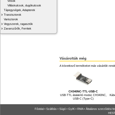
Vésők
Villáskulcsok, dugókulcsok
Tápegységek, Adapterek
Tranzisztorok
Varisztorok
Vegyszerek, ragasztók
Zavarszűrők, Ferritek
Vásárolták még
A következő termékeket más vásárlók rendelték
CH340NC-TTL-USB-C
USB-TTL átalakító modul, CH340NC,
Káb
USB-C (Type-C)
Főoldal
•
Szállítás
•
Súgó
•
GyIK
•
RMA
•
Általános szerződési fe
HESTO