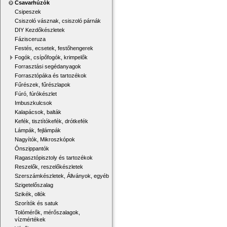
Csavarhúzók
Csipeszek
Csiszoló vásznak, csiszoló párnák
DIY Kezdőkészletek
Fázisceruza
Festés, ecsetek, festőhengerek
Fogók, csípőfogók, krimpelők
Forrasztási segédanyagok
Forrasztópáka és tartozékok
Fűrészek, fűrészlapok
Fúró, fúrókészlet
Imbuszkulcsok
Kalapácsok, balták
Kefék, tisztítókefék, drótkefék
Lámpák, fejlámpák
Nagyítók, Mikroszkópok
Ónszippantók
Ragasztópisztoly és tartozékok
Reszelők, reszelőkészletek
Szerszámkészletek, Állványok, egyéb
Szigetelőszalag
Szikék, ollók
Szorítók és satuk
Tolómérők, mérőszalagok,
vízmértékek