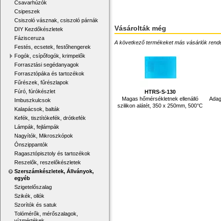
Csavarhúzók
Csipeszek
Csiszoló vásznak, csiszoló párnák
Vásárolták még
DIY Kezdőkészletek
Fázisceruza
A következő termékeket más vásárlók rendelték
Festés, ecsetek, festőhengerek
Fogók, csípőfogók, krimpelők
Forrasztási segédanyagok
Forrasztópáka és tartozékok
Fűrészek, fűrészlapok
Fúró, fúrókészlet
HTRS-S-130
Magas hőmérsékletnek ellenálló
Adago
Imbuszkulcsok
szilikon alátét, 350 x 250mm, 500°C
Kalapácsok, balták
Kefék, tisztítókefék, drótkefék
Lámpák, fejlámpák
Nagyítók, Mikroszkópok
Ónszippantók
Ragasztópisztoly és tartozékok
Reszelők, reszelőkészletek
Szerszámkészletek, Állványok,
egyéb
Szigetelőszalag
Szikék, ollók
Szorítók és satuk
Tolómérők, mérőszalagok,
vízmértékek