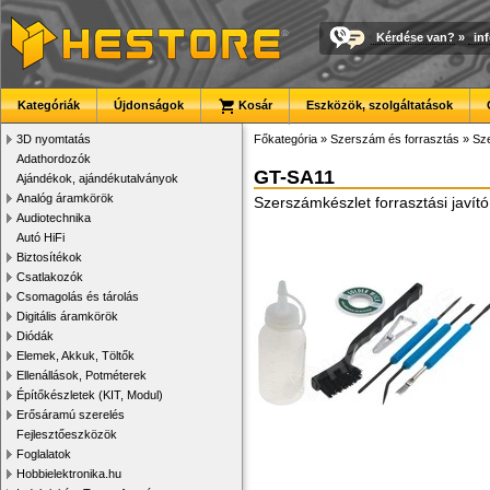
Kérdése van?
»
in
Kategóriák
Újdonságok
Kosár
Eszközök, szolgáltatások
3D nyomtatás
Főkategória
»
Szerszám és forrasztás
»
Sze
Adathordozók
GT-SA11
Ajándékok, ajándékutalványok
Analóg áramkörök
Szerszámkészlet forrasztási javí
Audiotechnika
Autó HiFi
Biztosítékok
Csatlakozók
Csomagolás és tárolás
Digitális áramkörök
Diódák
Elemek, Akkuk, Töltők
Ellenállások, Potméterek
Építőkészletek (KIT, Modul)
Erősáramú szerelés
Fejlesztőeszközök
Foglalatok
Hobbielektronika.hu