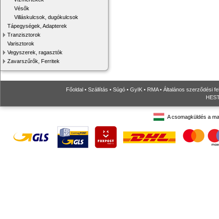
Vésők
Villáskulcsok, dugókulcsok
Tápegységek, Adapterek
Tranzisztorok
Varisztorok
Vegyszerek, ragasztók
Zavarszűrők, Ferritek
Főoldal
•
Szállítás
•
Súgó
•
GyIK
•
RMA
•
Általános szerződési fe
HESTO
A csomagküldés a ma