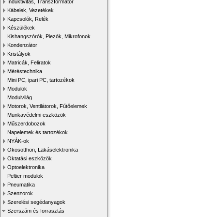
Induktivitás, Transzformátor
Kábelek, Vezetékek
Kapcsolók, Relék
Készülékek
Kishangszórók, Piezók, Mikrofonok
Kondenzátor
Kristályok
Matricák, Feliratok
Méréstechnika
Mini PC, ipari PC, tartozékok
Modulok
Modulvilág
Motorok, Ventilátorok, Fűtőelemek
Munkavédelmi eszközök
Műszerdobozok
Napelemek és tartozékok
NYÁK-ok
Okosotthon, Lakáselektronika
Oktatási eszközök
Optoelektronika
Peltier modulok
Pneumatika
Szenzorok
Szerelési segédanyagok
Szerszám és forrasztás