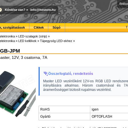
Belép
Kérdése van?
»
info@hestore.hu
T
, szolgáltatások
Cikkek
Súgó
elektronika
»
LED-szalagok (strip)
»
elektronika
»
LED kellékek
»
Tápegység LED-ekhez
»
GB-JPM
aster, 12V, 3 csatorna, 7A
Összefoglaló, rendeltetés
Master LED vezérlőként 12V-os RGB LED rendszere
irányítására alkalmas. Három csatornával és 7A
áramerősséggel biztosít rugalmas vezérlést.
RoHS
igen
Gyártó
OPTOFLASH