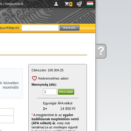
és
|
Regisztráció
0
ípus/Kifejezés:
?
Kérdése
van
Cikkszám:
100.304.25
Kedvencekhez adom
k közvetlen
Mennyiség (db):
 maximális
Egységár ÁFA nélkül
1+
14 950
Ft
*
A megjelenített ár az
egyéni
beállításnak megfelelően nettó
(ÁFA nélküli) ár
, mely már
tartalmazza az esetleges egyedi