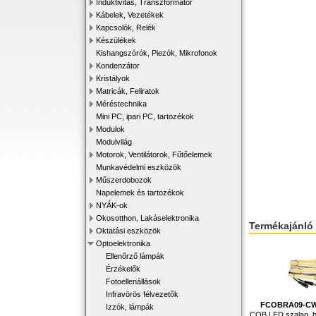
Induktivitás, Transzformátor
Kábelek, Vezetékek
Kapcsolók, Relék
Készülékek
Kishangszórók, Piezók, Mikrofonok
Kondenzátor
Kristályok
Matricák, Feliratok
Méréstechnika
Mini PC, ipari PC, tartozékok
Modulok
Modulvilág
Motorok, Ventilátorok, Fűtőelemek
Munkavédelmi eszközök
Műszerdobozok
Napelemek és tartozékok
NYÁK-ok
Okosotthon, Lakáselektronika
Termékajánló
Oktatási eszközök
Optoelektronika
Ellenőrző lámpák
Érzékelők
Fotoellenállások
Infravörös félvezetők
FCOBRA09-CW-
Izzók, lámpák
COB LED szalag, hi