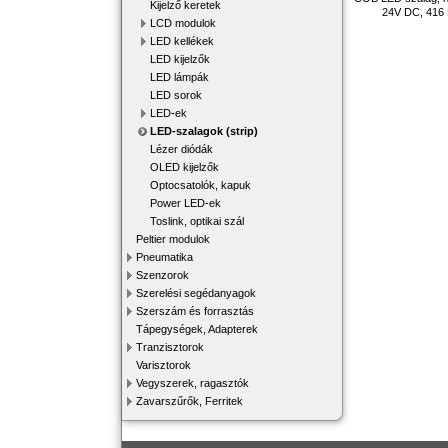
Kijelző keretek
24V DC, 416
LCD modulok
LED kellékek
LED kijelzők
LED lámpák
LED sorok
LED-ek
LED-szalagok (strip)
Lézer diódák
OLED kijelzők
Optocsatolók, kapuk
Power LED-ek
Toslink, optikai szál
Peltier modulok
Pneumatika
Szenzorok
Szerelési segédanyagok
Szerszám és forrasztás
Tápegységek, Adapterek
Tranzisztorok
Varisztorok
Vegyszerek, ragasztók
Zavarszűrők, Ferritek