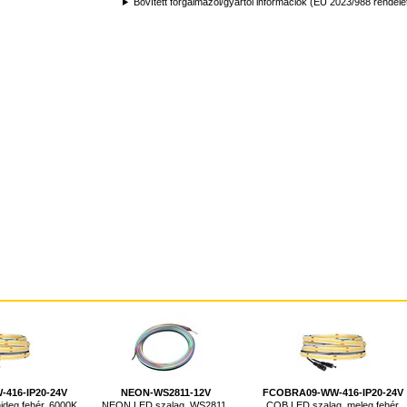
Bővített forgalmazói/gyártói információk (EU 2023/988 rendele
416-IP20-24V
NEON-WS2811-12V
FCOBRA09-WW-416-IP20-24V
deg fehér, 6000K,
NEON LED szalag, WS2811,
COB LED szalag, meleg fehér,