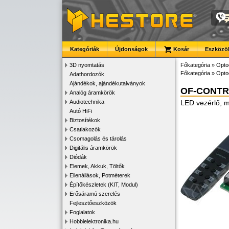
Kategóriák
Újdonságok
Kosár
Eszközök
3D nyomtatás
Főkategória
»
Opto
Főkategória
»
Opto
Adathordozók
Ajándékok, ajándékutalványok
OF-CONTR
Analóg áramkörök
Audiotechnika
LED vezérlő, m
Autó HiFi
Biztosítékok
Csatlakozók
Csomagolás és tárolás
Digitális áramkörök
Diódák
Elemek, Akkuk, Töltők
Ellenállások, Potméterek
Építőkészletek (KIT, Modul)
Erősáramú szerelés
Fejlesztőeszközök
Foglalatok
Hobbielektronika.hu