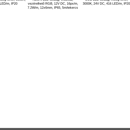
 LED/m, IP20
vezérelhető RGB, 12V DC, 16px/m,
3000K, 24V DC, 416 LED/m, IP2
7.2W/m, 12x6mm, IP65, 5m/tekercs