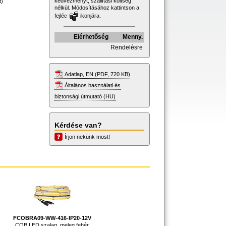
kedvezményt, szállítási költség
t)
nélkül. Módosításához kattintson a
fejléc
ikonjára.
Elérhetőség
Menny.
Rendelésre
Adatlap, EN (PDF, 720 KB)
Általános használati és
biztonsági útmutató (HU)
Kérdése van?
Írjon nekünk most!
FCOBRA09-WW-416-IP20-12V
COB LED szalag, meleg fehér,