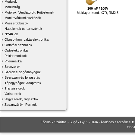
Modulok
Modulvilág
100 nF / 100V
Motorok, Ventilátorok, Fűtőelemek
Multilayer kond. X7R, RM2,5
Munkavédelmi eszközök
Műszerdobozok
Napelemek és tartozékok
NYÁK-ok
Okosotthon, Lakáselektronika
Oktatási eszközök
Optoelektronika
Peltier modulok
Pneumatika
Szenzorok
Szerelési segédanyagok
Szerszám és forrasztás
Tápegységek, Adapterek
Tranzisztorok
Varisztorok
Vegyszerek, ragasztók
Zavarszűrők, Ferritek
Főoldal
•
Szállítás
•
Súgó
•
GyIK
•
RMA
•
Általános szerződési fe
HESTO