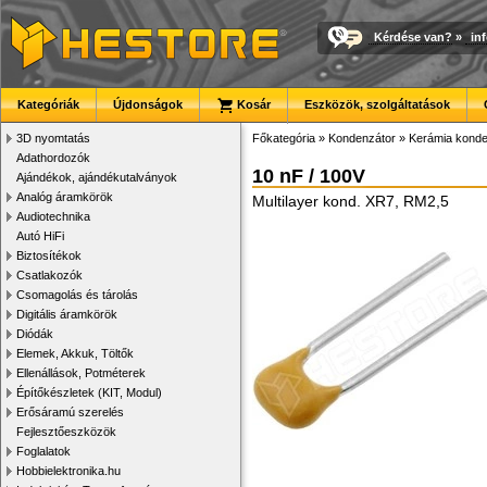
Kérdése van?
»
in
Kategóriák
Újdonságok
Kosár
Eszközök, szolgáltatások
3D nyomtatás
Főkategória
»
Kondenzátor
»
Kerámia konde
Adathordozók
10 nF / 100V
Ajándékok, ajándékutalványok
Analóg áramkörök
Multilayer kond. XR7, RM2,5
Audiotechnika
Autó HiFi
Biztosítékok
Csatlakozók
Csomagolás és tárolás
Digitális áramkörök
Diódák
Elemek, Akkuk, Töltők
Ellenállások, Potméterek
Építőkészletek (KIT, Modul)
Erősáramú szerelés
Fejlesztőeszközök
Foglalatok
Hobbielektronika.hu