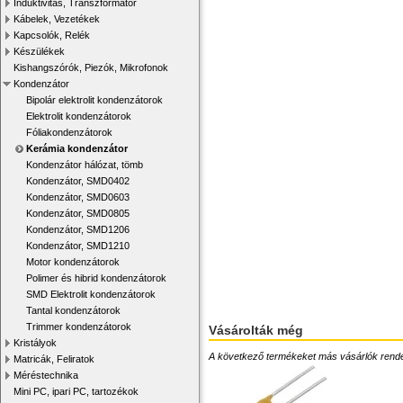
Induktivitás, Transzformátor
Kábelek, Vezetékek
Kapcsolók, Relék
Készülékek
Kishangszórók, Piezók, Mikrofonok
Kondenzátor
Bipolár elektrolit kondenzátorok
Elektrolit kondenzátorok
Fóliakondenzátorok
Kerámia kondenzátor
Kondenzátor hálózat, tömb
Kondenzátor, SMD0402
Kondenzátor, SMD0603
Kondenzátor, SMD0805
Kondenzátor, SMD1206
Kondenzátor, SMD1210
Motor kondenzátorok
Polimer és hibrid kondenzátorok
SMD Elektrolit kondenzátorok
Tantal kondenzátorok
Trimmer kondenzátorok
Vásárolták még
Kristályok
A következő termékeket más vásárlók rendelték
Matricák, Feliratok
Méréstechnika
Mini PC, ipari PC, tartozékok