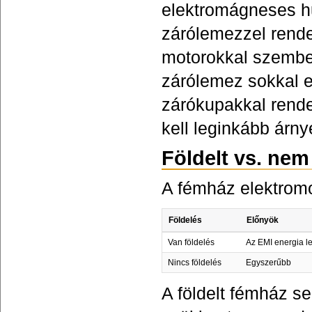
elektromágneses h
zárólemezzel rend
motorokkal szembe
zárólemez sokkal 
zárókupakkal rende
kell leginkább árny
Földelt vs. nem
A fémház elektromo
Földelés
Előnyök
Van földelés
Az EMI energia l
Nincs földelés
Egyszerűbb
A földelt fémház se