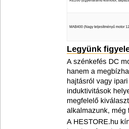
RE260 (Egyenáramú kismotor, talpazatt
MAB400 (Nagy teljesítményű motor 1
Legyünk figyel
A szénkefés DC mo
hanem a megbízható
hajtásról vagy ipar
induktivitások hel
megfelelő kiválasz
alkalmazunk, még 
A HESTORE.hu kíná