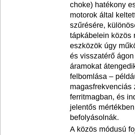
choke) hatékony e
motorok által kelt
szűrésére, különös
tápkábelein közös 
eszközök úgy műkö
és visszatérő ágon
áramokat átengedik
felbomlása – példá
magasfrekvenciás 
ferritmagban, és in
jelentős mértékben
befolyásolnák.
A közös módusú fo