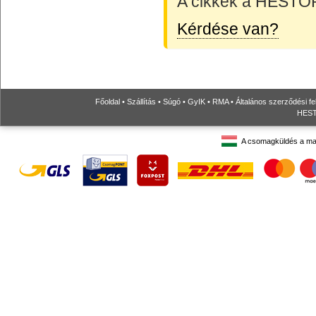
A cikkek a HESTORE
Kérdése van?
Főoldal
•
Szállítás
•
Súgó
•
GyIK
•
RMA
•
Általános szerződési fe
HESTO
A csomagküldés a ma