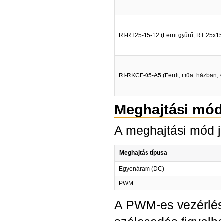
RI-RT25-15-12 (Ferrit gyűrű, RT 25x1
RI-RKCF-05-A5 (Ferrit, műa. házban, 4
Meghajtási mó
A meghajtási mód j
Meghajtás típusa
Egyenáram (DC)
PWM
A PWM-es vezérlés 