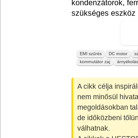
kondenzátorok, fer
szükséges eszköz r
EMI szűrés
DC motor
s
kommutátor zaj
árnyékolá
A cikk célja inspir
nem minősül hivata
megoldásokban talá
de időközbeni tőlün
válhatnak.