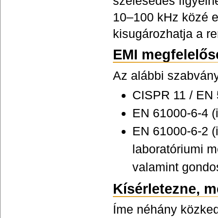
szélesedés figyelh
10–100 kHz közé es
kisugározhatja a r
EMI megfelelős
Az alábbi szabvány
CISPR 11 / EN 
EN 61000-6-4 (i
EN 61000-6-2 (
laboratóriumi m
valamint gondo
Kísérletezne, m
Íme néhány közked