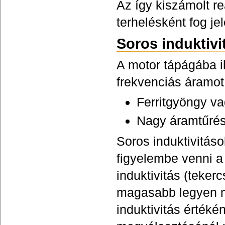
Az így kiszámolt r
terhelésként fog j
Soros induktivi
A motor tápágába il
frekvenciás áramot
Ferritgyöngy va
Nagy áramtűrés 
Soros induktivitá
figyelembe venni a 
induktivitás (teke
magasabb legyen mi
induktivitás értéké