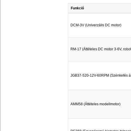
Funkció
DCM-3V (Univerzális DC motor)
RM-17 (Áttételes DC motor 3-6V, robot
JGB37-520-12V-60RPM (Szénkefés át
AMM58 (Áttételes modellmotor)