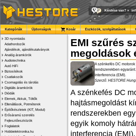
Kérdése van?
»
in
Kategóriák
Újdonságok
Kosár
Eszközök, szolgáltatások
3D nyomtatás
EMI szűrés s
Adathordozók
Ajándékok, ajándékutalványok
megoldások é
Analóg áramkörök
Audiotechnika
A szénkefés DC motorok m
Autó HiFi
rendszerekben egyaránt. 
Biztosítékok
interferencia (EMI).
Csatlakozók
Szerző: HESTORE Hungar
Csomagolás és tárolás
Digitális áramkörök
A szénkefés DC mo
Diódák
Elemek, Akkuk, Töltők
hajtásmegoldást kín
Ellenállások, Potméterek
Építőkészletek (KIT, Modul)
rendszerekben egya
Erősáramú szerelés
Fejlesztőeszközök
egyik komoly hátrá
Foglalatok
interferencia (EMI
Hobbielektronika.hu