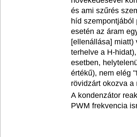
növekedésével kond
és ami szűrés szem
híd szempontjából
esetén az áram egy
[ellenállása] miatt
terhelve a H-hidat
esetben, helytelen
értékű), nem elég 
rövidzárt okozva a
A kondenzátor reakt
PWM frekvencia is