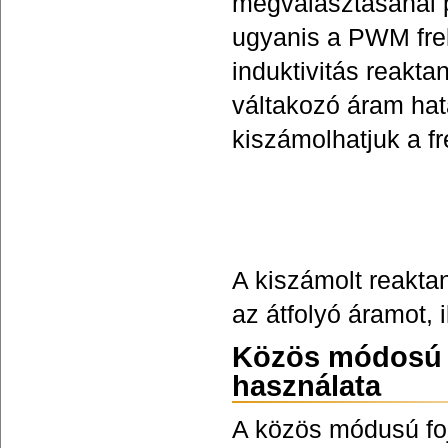
megválasztásánál p
ugyanis a PWM frek
induktivitás reakt
váltakozó áram hatá
kiszámolhatjuk a fr
A kiszámolt reakta
az átfolyó áramot, 
Közös módosú s
használata
A közös módusú f