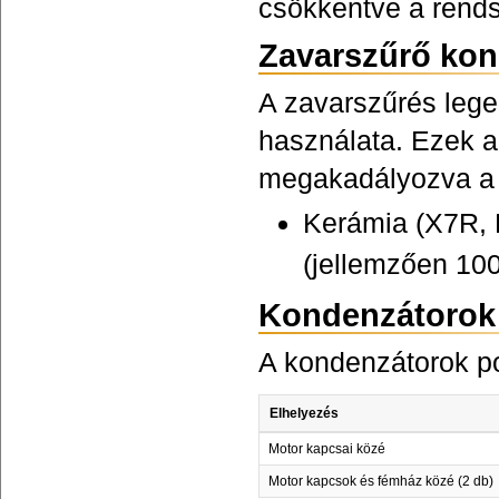
csökkentve a rends
Zavarszűrő kon
A zavarszűrés leg
használata. Ezek a
megakadályozva a 
Kerámia (X7R, 
(jellemzően 100
Kondenzátorok 
A kondenzátorok po
Elhelyezés
Motor kapcsai közé
Motor kapcsok és fémház közé (2 db)