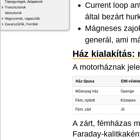
Tápegységek, Adapterek
Current loop an
Tranzisztorok
Varisztorok
által bezárt hu
Vegyszerek, ragasztók
Zavarszűrők, Ferritek
Mágneses zajok
generál, ami má
Ház kialakítás: 
A motorháznak jele
Ház típusa
EMI védel
Műanyag ház
Gyenge
Fém, nyitott
Közepes
Fém, zárt
Jó
A zárt, fémházas m
Faraday-kalitkaként