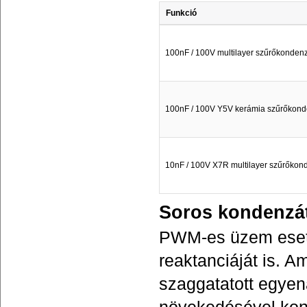
Funkció
100nF / 100V multilayer szűrőkondenz
100nF / 100V Y5V kerámia szűrőkond
10nF / 100V X7R multilayer szűrőkon
Soros kondenzá
PWM-es üzem eseté
reaktanciáját is.
szaggatatott egyen