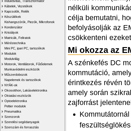
Induktivitás, Transzformátor
nélküli kommuniká
Kábelek, Vezetékek
Kapcsolók, Relék
célja bemutatni, h
Készülékek
Kishangszórók, Piezók, Mikrofonok
befolyásolják az E
Kondenzátor
Kristályok
csökkenteni ezeket
Matricák, Feliratok
Méréstechnika
Mi okozza az E
Mini PC, ipari PC, tartozékok
Modulok
Modulvilág
A szénkefés DC mo
Motorok, Ventilátorok, Fűtőelemek
Munkavédelmi eszközök
kommutáció, amely 
Műszerdobozok
Napelemek és tartozékok
érintkezés révén tö
NYÁK-ok
amely során szikra
Okosotthon, Lakáselektronika
Oktatási eszközök
zajforrást jelenten
Optoelektronika
Peltier modulok
Pneumatika
Kommutátornál 
Szenzorok
Szerelési segédanyagok
feszültséglökés
Szerszám és forrasztás