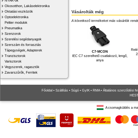
NYÁK-ok
Okosotthon, Lakáselektronika
Vásárolták még
Oktatási eszközök
Optoelektronika
A következő termékeket más vásárlók rendelték
Peltier modulok
Pneumatika
Szenzorok
Szerelési segédanyagok
Szerszám és forrasztás
Relé
Tápegységek, Adapterek
C7-MCON
2
Tranzisztorok
IEC C7 szerelhető csatlakozó, lengő,
anya
Varisztorok
Vegyszerek, ragasztók
Zavarszűrők, Ferritek
Főoldal
•
Szállítás
•
Súgó
•
GyIK
•
RMA
•
Általános szerződési fe
HESTO
A csomagküldés a ma