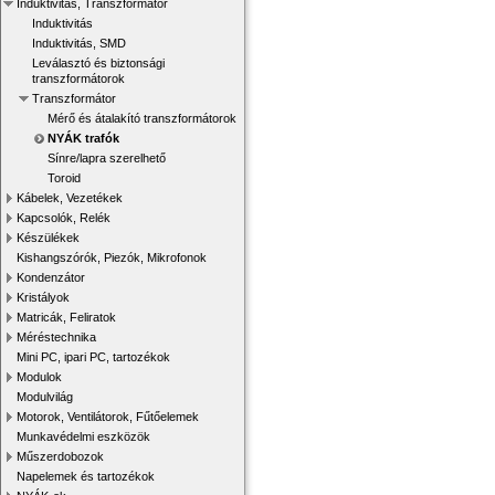
Induktivitás, Transzformátor
Induktivitás
Induktivitás, SMD
Leválasztó és biztonsági
transzformátorok
Transzformátor
Mérő és átalakító transzformátorok
NYÁK trafók
Sínre/lapra szerelhető
Toroid
Kábelek, Vezetékek
Kapcsolók, Relék
Készülékek
Kishangszórók, Piezók, Mikrofonok
Kondenzátor
Kristályok
Matricák, Feliratok
Méréstechnika
Mini PC, ipari PC, tartozékok
Modulok
Modulvilág
Motorok, Ventilátorok, Fűtőelemek
Munkavédelmi eszközök
Műszerdobozok
Napelemek és tartozékok