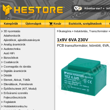
Kérdése van?
»
in
Kategóriák
Újdonságok
Kosár
Eszközök, szolgáltatások
3D nyomtatás
Főkategória
»
Induktivitás, Transzformátor
Adathordozók
1x9V 6VA 230V
Ajándékok, ajándékutalványok
Analóg áramkörök
PCB transzformátor, kiöntött, 6V
Audiotechnika
Autó HiFi
Biztosítékok
Csatlakozók
Csomagolás és tárolás
Digitális áramkörök
Diódák
Elemek, Akkuk, Töltők
Ellenállások, Potméterek
Építőkészletek (KIT, Modul)
Erősáramú szerelés
Fejlesztőeszközök
Foglalatok
Hobbielektronika.hu