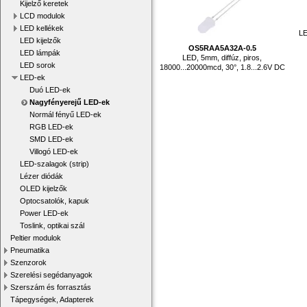
Kijelző keretek
LCD modulok
LED kellékek
LE
LED kijelzők
OS5RAA5A32A-0.5
LED lámpák
LED, 5mm, diffúz, piros,
LED sorok
18000...20000mcd, 30°, 1.8...2.6V DC
LED-ek
Duó LED-ek
Nagyfényerejű LED-ek
Normál fényű LED-ek
RGB LED-ek
SMD LED-ek
Villogó LED-ek
LED-szalagok (strip)
Lézer diódák
OLED kijelzők
Optocsatolók, kapuk
Power LED-ek
Toslink, optikai szál
Peltier modulok
Pneumatika
Szenzorok
Szerelési segédanyagok
Szerszám és forrasztás
Tápegységek, Adapterek