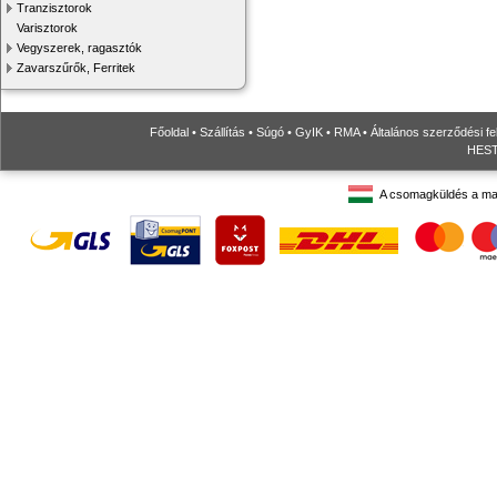
Tranzisztorok
Varisztorok
Vegyszerek, ragasztók
Zavarszűrők, Ferritek
Főoldal
•
Szállítás
•
Súgó
•
GyIK
•
RMA
•
Általános szerződési fe
HESTO
A csomagküldés a ma