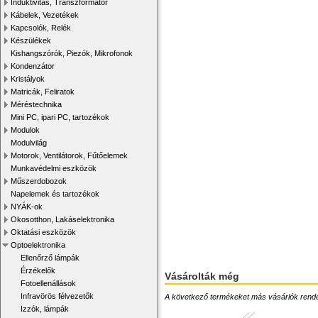
Induktivitás, Transzformátor
Kábelek, Vezetékek
Kapcsolók, Relék
Készülékek
Kishangszórók, Piezók, Mikrofonok
Kondenzátor
Kristályok
Matricák, Feliratok
Méréstechnika
Mini PC, ipari PC, tartozékok
Modulok
Modulvilág
Motorok, Ventilátorok, Fűtőelemek
Munkavédelmi eszközök
Műszerdobozok
Napelemek és tartozékok
NYÁK-ok
Okosotthon, Lakáselektronika
Oktatási eszközök
Optoelektronika
Ellenőrző lámpák
Érzékelők
Vásárolták még
Fotoellenállások
Infravörös félvezetők
A következő termékeket más vásárlók rendelték
Izzók, lámpák