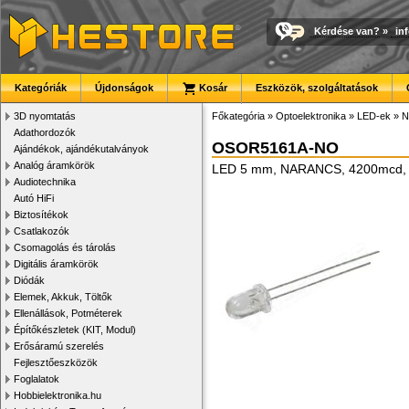
Kérdése van?
»
in
Kategóriák
Újdonságok
Kosár
Eszközök, szolgáltatások
3D nyomtatás
Főkategória
»
Optoelektronika
»
LED-ek
»
N
Adathordozók
OSOR5161A-NO
Ajándékok, ajándékutalványok
Analóg áramkörök
LED 5 mm, NARANCS, 4200mcd, 
Audiotechnika
Autó HiFi
Biztosítékok
Csatlakozók
Csomagolás és tárolás
Digitális áramkörök
Diódák
Elemek, Akkuk, Töltők
Ellenállások, Potméterek
Építőkészletek (KIT, Modul)
Erősáramú szerelés
Fejlesztőeszközök
Foglalatok
Hobbielektronika.hu