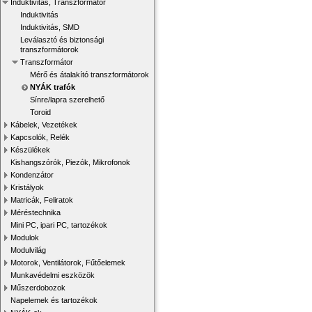
Induktivitás, Transzformátor
Induktivitás
Induktivitás, SMD
Leválasztó és biztonsági
transzformátorok
Transzformátor
Mérő és átalakító transzformátorok
NYÁK trafók
Sínre/lapra szerelhető
Toroid
Kábelek, Vezetékek
Kapcsolók, Relék
Készülékek
Kishangszórók, Piezók, Mikrofonok
Kondenzátor
Kristályok
Matricák, Feliratok
Méréstechnika
Mini PC, ipari PC, tartozékok
Modulok
Modulvilág
Motorok, Ventilátorok, Fűtőelemek
Munkavédelmi eszközök
Műszerdobozok
Napelemek és tartozékok