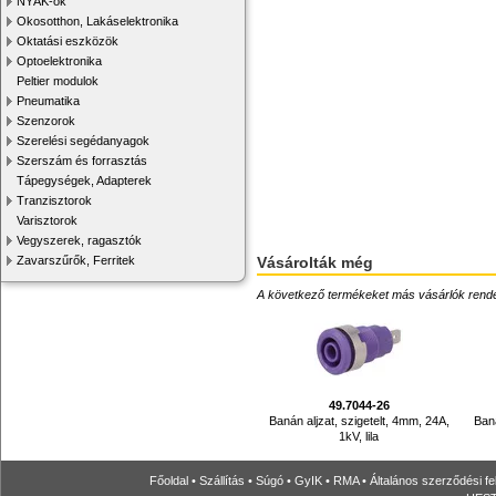
NYÁK-ok
Okosotthon, Lakáselektronika
Oktatási eszközök
Optoelektronika
Peltier modulok
Pneumatika
Szenzorok
Szerelési segédanyagok
Szerszám és forrasztás
Tápegységek, Adapterek
Tranzisztorok
Varisztorok
Vegyszerek, ragasztók
Zavarszűrők, Ferritek
Vásárolták még
A következő termékeket más vásárlók rendelték
49.7044-26
Banán aljzat, szigetelt, 4mm, 24A,
Baná
1kV, lila
Főoldal
•
Szállítás
•
Súgó
•
GyIK
•
RMA
•
Általános szerződési fe