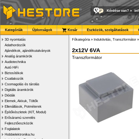
Kérdése van?
»
in
Kategóriák
Újdonságok
Kosár
Eszközök, szolgáltatások
3D nyomtatás
Főkategória
»
Induktivitás, Transzformátor
Adathordozók
2x12V 6VA
Ajándékok, ajándékutalványok
Analóg áramkörök
Transzformátor
Audiotechnika
Autó HiFi
Biztosítékok
Csatlakozók
Csomagolás és tárolás
Digitális áramkörök
Diódák
Elemek, Akkuk, Töltők
Ellenállások, Potméterek
Építőkészletek (KIT, Modul)
Erősáramú szerelés
Fejlesztőeszközök
Foglalatok
Hobbielektronika.hu