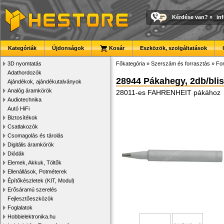
Kérdése van?
»
in
Kategóriák
Újdonságok
Kosár
Eszközök, szolgáltatások
3D nyomtatás
Főkategória
»
Szerszám és forrasztás
»
For
Adathordozók
28944 Pákahegy, 2db/blis
Ajándékok, ajándékutalványok
Analóg áramkörök
28011-es FAHRENHEIT pákához
Audiotechnika
Autó HiFi
Biztosítékok
Csatlakozók
Csomagolás és tárolás
Digitális áramkörök
Diódák
Elemek, Akkuk, Töltők
Ellenállások, Potméterek
Építőkészletek (KIT, Modul)
Erősáramú szerelés
Fejlesztőeszközök
Foglalatok
Hobbielektronika.hu