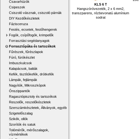
Csavarhúzók
KLS 6 T
Csipeszek
Hangszóróvezeték, 2 x 6 mm2,
Csiszoló vásznak, csiszoló párnák
transzparens, rézbevonatú alumínium
sodrat
DIY Kezdőkészletek
Fázisceruza
Festés, ecsetek, festőhengerek
Fogók, csípőfogók, krimpelők
Forrasztási segédanyagok
Forrasztópáka és tartozékok
Fűrészek, fűrészlapok
Fúró, fúrókészlet
Imbuszkulcsok
Kalapácsok, balták
Kefék, tisztítókefék, drótkefék
Lámpák, fejlámpák
Nagyítók, Mikroszkópok
Ónszippantók
Ragasztópisztoly és tartozékok
Reszelők, reszelőkészletek
Szerszámkészletek, Állványok, egyéb
Szigetelőszalag
Szikék, ollók
Szorítók és satuk
Tolómérők, mérőszalagok,
vízmértékek