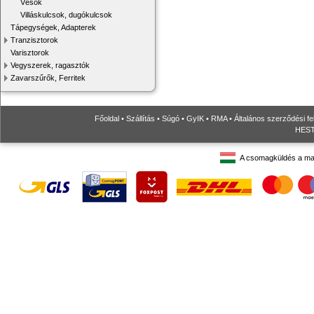
Vésők
Villáskulcsok, dugókulcsok
Tápegységek, Adapterek
Tranzisztorok
Varisztorok
Vegyszerek, ragasztók
Zavarszűrők, Ferritek
Főoldal
•
Szállítás
•
Súgó
•
GyIK
•
RMA
•
Általános szerződési fe
HESTO
A csomagküldés a ma