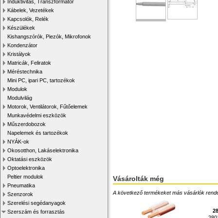
Induktivitás, Transzformátor
Kábelek, Vezetékek
Kapcsolók, Relék
Készülékek
Kishangszórók, Piezók, Mikrofonok
Kondenzátor
Kristályok
Matricák, Feliratok
Méréstechnika
Mini PC, ipari PC, tartozékok
Modulok
Modulvilág
Motorok, Ventilátorok, Fűtőelemek
Munkavédelmi eszközök
Műszerdobozok
Napelemek és tartozékok
NYÁK-ok
Okosotthon, Lakáselektronika
Oktatási eszközök
Optoelektronika
Peltier modulok
Vásárolták még
Pneumatika
A következő termékeket más vásárlók rendelték
Szenzorok
Szerelési segédanyagok
28
Szerszám és forrasztás
280