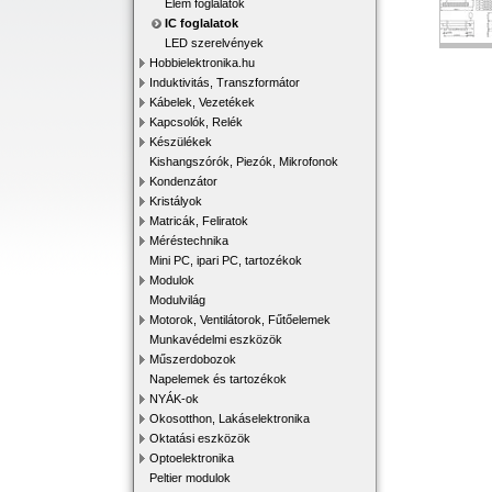
Elem foglalatok
IC foglalatok
LED szerelvények
Hobbielektronika.hu
Induktivitás, Transzformátor
Kábelek, Vezetékek
Kapcsolók, Relék
Készülékek
Kishangszórók, Piezók, Mikrofonok
Kondenzátor
Kristályok
Matricák, Feliratok
Méréstechnika
Mini PC, ipari PC, tartozékok
Modulok
Modulvilág
Motorok, Ventilátorok, Fűtőelemek
Munkavédelmi eszközök
Műszerdobozok
Napelemek és tartozékok
NYÁK-ok
Okosotthon, Lakáselektronika
Oktatási eszközök
Optoelektronika
Peltier modulok