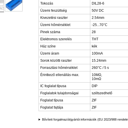
Tokozás
DIL28-6
Üzemi feszültség
50V DC
Kivezetési raszter
2.54mm
Üzemi hőmérséklet
-25...70°C
Pinek száma
28
Elektromos szerelés
THT
Ház színe
kék
Üzemi áram
100mA
Sorok közötti raszter
15.24mm
Forrasztási hőmérséklet
260°C / 5 s
Érintkező ellenállás max.
10MΩ,
10mΩ
IC foglalat típusa
DIP
Foglalatok tulajdonságai
szétszedhető
Foglalat típusa
ZIF
Foglalat fajtája
ZIF
Bővített forgalmazói/gyártói információk (EU 2023/988 rendele