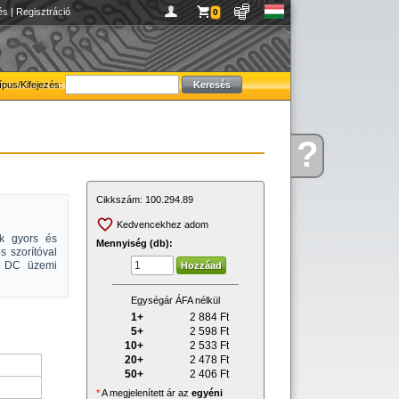
és
|
Regisztráció
0
ípus/Kifejezés:
?
Kérdése
van
Cikkszám:
100.294.89
Kedvencekhez adom
-k gyors és
Mennyiség (db):
 szorítóval
0V DC üzemi
Egységár ÁFA nélkül
1+
2 884
Ft
5+
2 598
Ft
10+
2 533
Ft
20+
2 478
Ft
50+
2 406
Ft
*
A megjelenített ár az
egyéni