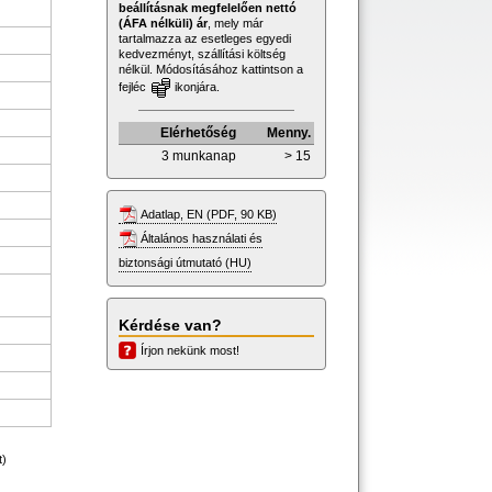
beállításnak megfelelően nettó
(ÁFA nélküli) ár
, mely már
tartalmazza az esetleges egyedi
kedvezményt, szállítási költség
nélkül. Módosításához kattintson a
fejléc
ikonjára.
Elérhetőség
Menny.
3 munkanap
> 15
Adatlap, EN (PDF, 90 KB)
Általános használati és
biztonsági útmutató (HU)
Kérdése van?
Írjon nekünk most!
t)