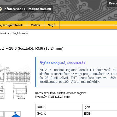
Belép
Kérdése van?
»
info@hestore.hu
T
, szolgáltatások
Cikkek
Súgó
latok
»
IC foglalatok
»
at, ZIF-28-6 (tesztelő), RM6 (15.24 mm)
Összefoglaló, rendeltetés
ZIF-28-6 Textool foglalat ideális DIP tokozású IC
kíméletes teszteléséhez vagy programozásához, karos
és 28 érintkezővel. THT szerelésre tervezve, 5
feszültséggel és 100mA árammal működik.
Karos szorítóval ellátott lemezes foglalat.
Nyomtáv: RM6 (15.24 mm)
RoHS
igen
Gyártó
ECE