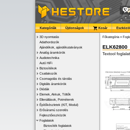
Kategóriák
Újdonságok
Kosár
Eszközök
3D nyomtatás
Főkategória
»
Fogla
Adathordozók
ELK62800
Ajándékok, ajándékutalványok
Analóg áramkörök
Textool foglal
Audiotechnika
Autó HiFi
Biztosítékok
Csatlakozók
Csomagolás és tárolás
Digitális áramkörök
Diódák
Elemek, Akkuk, Töltők
Ellenállások, Potméterek
Építőkészletek (KIT, Modul)
Erősáramú szerelés
Fejlesztőeszközök
Foglalatok
Biztosíték foglalatok