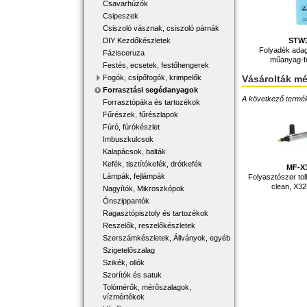
Csavarhúzók
Csipeszek
Csiszoló vásznak, csiszoló párnák
DIY Kezdőkészletek
STW
Folyadék ada
Fázisceruza
műanyag-f
Festés, ecsetek, festőhengerek
Fogók, csípőfogók, krimpelők
Vásárolták m
Forrasztási segédanyagok
A következő terméke
Forrasztópáka és tartozékok
Fűrészek, fűrészlapok
Fúró, fúrókészlet
Imbuszkulcsok
Kalapácsok, balták
Kefék, tisztítókefék, drótkefék
MF-X
Lámpák, fejlámpák
Folyasztószer toll
clean, X32
Nagyítók, Mikroszkópok
Ónszippantók
Ragasztópisztoly és tartozékok
Reszelők, reszelőkészletek
Szerszámkészletek, Állványok, egyéb
Szigetelőszalag
Szikék, ollók
Szorítók és satuk
Tolómérők, mérőszalagok,
vízmértékek