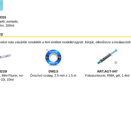
3315
goló, pumpás,
ém, 200ml
ég
ket más vásárlók rendelték a fent említett modellel együtt. Kérjük, ellenőrizze a kiválasztott
3210I
DW2.5
ART.AGT-047
, Mini-Fluxer, no-
Ónszívó szalag, 2.5 mm x 1.5 m
Folyasztószer, RMA, gél, 1.4ml
-10i, 10ml