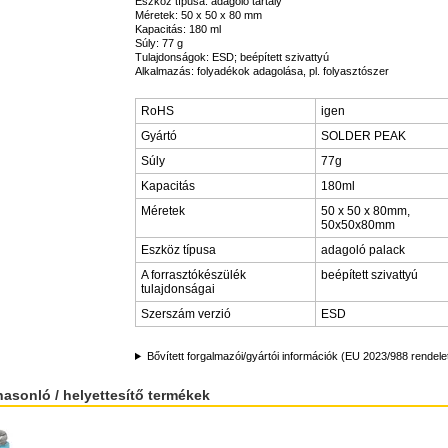
Eszköz típusa: adagoló tartály
Méretek: 50 x 50 x 80 mm
Kapacitás: 180 ml
Súly: 77 g
Tulajdonságok: ESD; beépített szivattyú
Alkalmazás: folyadékok adagolása, pl. folyasztószer
RoHS
igen
Gyártó
SOLDER PEAK
Súly
77g
Kapacitás
180ml
Méretek
50 x 50 x 80mm,
50x50x80mm
Eszköz típusa
adagoló palack
A forrasztókészülék
beépített szivattyú
tulajdonságai
Szerszám verzió
ESD
Bővített forgalmazói/gyártói információk (EU 2023/988 rendele
hasonló / helyettesítő termékek