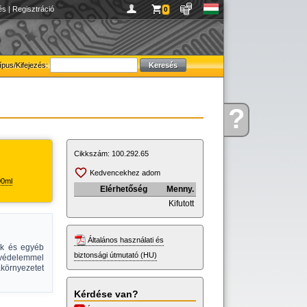
és
|
Regisztráció
0
ípus/Kifejezés:
?
Kérdése
van
Cikkszám:
100.292.65
Kedvencekhez adom
00ml
Elérhetőség
Menny.
Kifutott
Általános használati és
ek és egyéb
biztonsági útmutató (HU)
 védelemmel
akörnyezetet
Kérdése van?