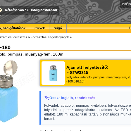
Belép
Kérdése van?
»
info@hestore.hu
T
, szolgáltatások
Cikkek
Súgó
szám és forrasztás
»
Forrasztási segédanyagok
»
-180
oló, pumpás, műanyag-fém, 180ml
Ajánlott helyettesítő:
» STW3315
Folyadék adagoló, pumpás, műanyag-fém, 2
(100.516.16)
Összefoglaló, rendeltetés
Folyadék adagoló, pumpás kivitelben, folyasztószer
folyadékok precíz adagolására alkalmas. Az ESD
ellátott, 180 ml kapacitású tartály biztonságos munk
teremt.