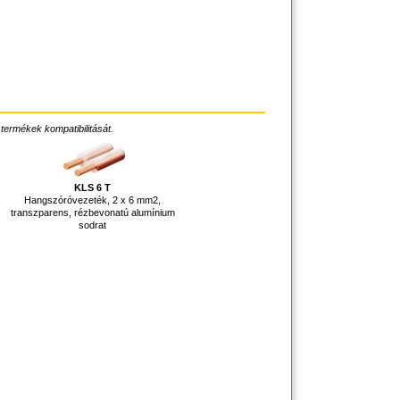
 termékek kompatibilitását.
KLS 6 T
Hangszóróvezeték, 2 x 6 mm2,
transzparens, rézbevonatú alumínium
sodrat