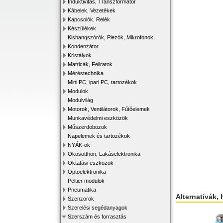
Induktivitás, Transzformátor
Kábelek, Vezetékek
Kapcsolók, Relék
Készülékek
Kishangszórók, Piezók, Mikrofonok
Kondenzátor
Kristályok
Matricák, Feliratok
Méréstechnika
Mini PC, ipari PC, tartozékok
Modulok
Modulvilág
Motorok, Ventilátorok, Fűtőelemek
Munkavédelmi eszközök
Műszerdobozok
Napelemek és tartozékok
NYÁK-ok
Okosotthon, Lakáselektronika
Oktatási eszközök
Optoelektronika
Peltier modulok
Pneumatika
Alternatívák, 
Szenzorok
Szerelési segédanyagok
Szerszám és forrasztás