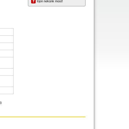
Írjon nekünk most!
t)