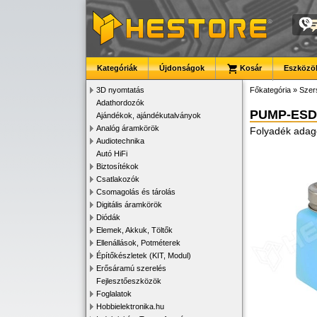
Kategóriák
Újdonságok
Kosár
Eszközök
3D nyomtatás
Főkategória
»
Szer
Adathordozók
PUMP-ESD
Ajándékok, ajándékutalványok
Analóg áramkörök
Folyadék adag
Audiotechnika
Autó HiFi
Biztosítékok
Csatlakozók
Csomagolás és tárolás
Digitális áramkörök
Diódák
Elemek, Akkuk, Töltők
Ellenállások, Potméterek
Építőkészletek (KIT, Modul)
Erősáramú szerelés
Fejlesztőeszközök
Foglalatok
Hobbielektronika.hu