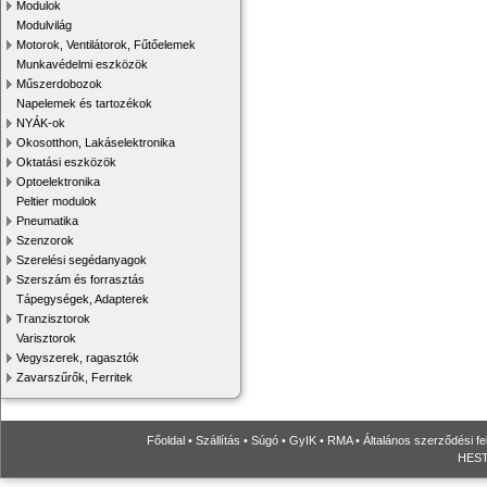
Modulok
Modulvilág
Motorok, Ventilátorok, Fűtőelemek
Munkavédelmi eszközök
Műszerdobozok
Napelemek és tartozékok
NYÁK-ok
Okosotthon, Lakáselektronika
Oktatási eszközök
Optoelektronika
Peltier modulok
Pneumatika
Szenzorok
Szerelési segédanyagok
Szerszám és forrasztás
Tápegységek, Adapterek
Tranzisztorok
Varisztorok
Vegyszerek, ragasztók
Zavarszűrők, Ferritek
Főoldal
•
Szállítás
•
Súgó
•
GyIK
•
RMA
•
Általános szerződési fe
HESTO