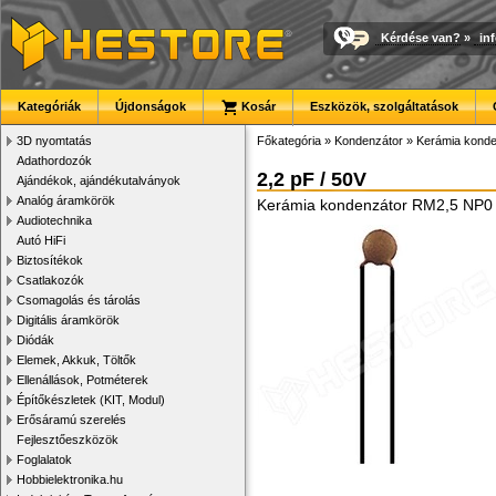
Kérdése van?
»
in
Kategóriák
Újdonságok
Kosár
Eszközök, szolgáltatások
3D nyomtatás
Főkategória
»
Kondenzátor
»
Kerámia konde
Adathordozók
2,2 pF / 50V
Ajándékok, ajándékutalványok
Analóg áramkörök
Kerámia kondenzátor RM2,5 NP0
Audiotechnika
Autó HiFi
Biztosítékok
Csatlakozók
Csomagolás és tárolás
Digitális áramkörök
Diódák
Elemek, Akkuk, Töltők
Ellenállások, Potméterek
Építőkészletek (KIT, Modul)
Erősáramú szerelés
Fejlesztőeszközök
Foglalatok
Hobbielektronika.hu