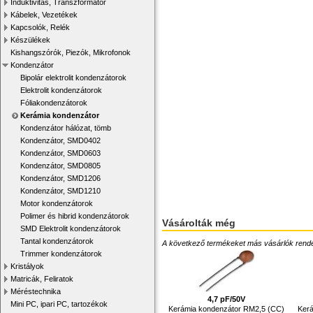
Induktivitás, Transzformátor
Kábelek, Vezetékek
Kapcsolók, Relék
Készülékek
Kishangszórók, Piezók, Mikrofonok
Kondenzátor
Bipolár elektrolit kondenzátorok
Elektrolit kondenzátorok
Fóliakondenzátorok
Kerámia kondenzátor
Kondenzátor hálózat, tömb
Kondenzátor, SMD0402
Kondenzátor, SMD0603
Kondenzátor, SMD0805
Kondenzátor, SMD1206
Kondenzátor, SMD1210
Motor kondenzátorok
Polimer és hibrid kondenzátorok
Vásárolták még
SMD Elektrolit kondenzátorok
Tantal kondenzátorok
A következő termékeket más vásárlók rendelték
Trimmer kondenzátorok
Kristályok
Matricák, Feliratok
Méréstechnika
4,7 pF/50V
Mini PC, ipari PC, tartozékok
Kerámia kondenzátor RM2,5 (CC)
Ker