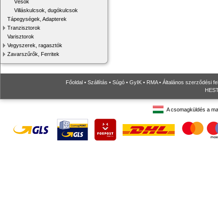
Vésők
Villáskulcsok, dugókulcsok
Tápegységek, Adapterek
Tranzisztorok
Varisztorok
Vegyszerek, ragasztók
Zavarszűrők, Ferritek
Főoldal
•
Szállítás
•
Súgó
•
GyIK
•
RMA
•
Általános szerződési fe
HESTO
A csomagküldés a ma