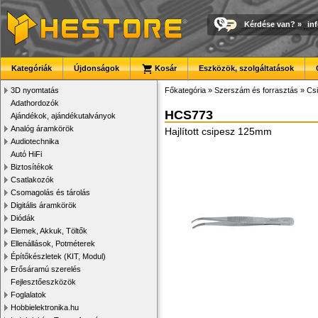
Kérdése van?
»
in
Kategóriák
Újdonságok
Kosár
Eszközök, szolgáltatások
3D nyomtatás
Főkategória
»
Szerszám és forrasztás
»
Cs
Adathordozók
HCS773
Ajándékok, ajándékutalványok
Analóg áramkörök
Hajlított csipesz 125mm
Audiotechnika
Autó HiFi
Biztosítékok
Csatlakozók
Csomagolás és tárolás
Digitális áramkörök
Diódák
Elemek, Akkuk, Töltők
Ellenállások, Potméterek
Építőkészletek (KIT, Modul)
Erősáramú szerelés
Fejlesztőeszközök
Foglalatok
Hobbielektronika.hu