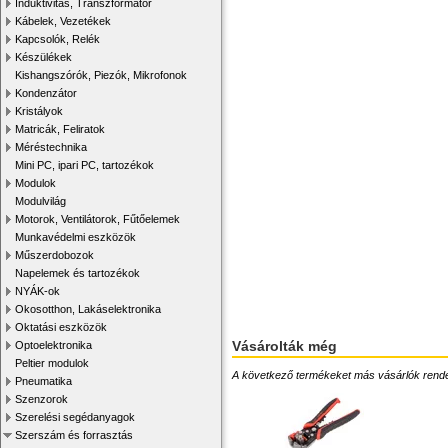
Induktivitás, Transzformátor
Kábelek, Vezetékek
Kapcsolók, Relék
Készülékek
Kishangszórók, Piezók, Mikrofonok
Kondenzátor
Kristályok
Matricák, Feliratok
Méréstechnika
Mini PC, ipari PC, tartozékok
Modulok
Modulvilág
Motorok, Ventilátorok, Fűtőelemek
Munkavédelmi eszközök
Műszerdobozok
Napelemek és tartozékok
NYÁK-ok
Okosotthon, Lakáselektronika
Oktatási eszközök
Vásárolták még
Optoelektronika
Peltier modulok
A következő termékeket más vásárlók rendelték
Pneumatika
Szenzorok
Szerelési segédanyagok
Szerszám és forrasztás