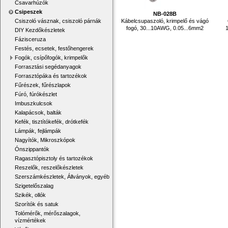
Csavarhúzók
Csipeszek
NB-028B
Kábelcsupaszoló, krimpelő és vágó
Csiszoló vásznak, csiszoló párnák
fogó, 30...10AWG, 0.05...6mm2
DIY Kezdőkészletek
Fázisceruza
Festés, ecsetek, festőhengerek
Fogók, csípőfogók, krimpelők
Forrasztási segédanyagok
Forrasztópáka és tartozékok
Fűrészek, fűrészlapok
Fúró, fúrókészlet
Imbuszkulcsok
Kalapácsok, balták
Kefék, tisztítókefék, drótkefék
Lámpák, fejlámpák
Nagyítók, Mikroszkópok
Ónszippantók
Ragasztópisztoly és tartozékok
Reszelők, reszelőkészletek
Szerszámkészletek, Állványok, egyéb
Szigetelőszalag
Szikék, ollók
Szorítók és satuk
Tolómérők, mérőszalagok,
vízmértékek