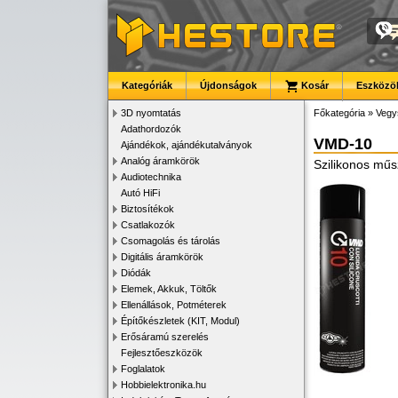
Kategóriák
Újdonságok
Kosár
Eszközök
3D nyomtatás
Főkategória
»
Vegy
Adathordozók
VMD-10
Ajándékok, ajándékutalványok
Analóg áramkörök
Szilikonos műsz
Audiotechnika
Autó HiFi
Biztosítékok
Csatlakozók
Csomagolás és tárolás
Digitális áramkörök
Diódák
Elemek, Akkuk, Töltők
Ellenállások, Potméterek
Építőkészletek (KIT, Modul)
Erősáramú szerelés
Fejlesztőeszközök
Foglalatok
Hobbielektronika.hu