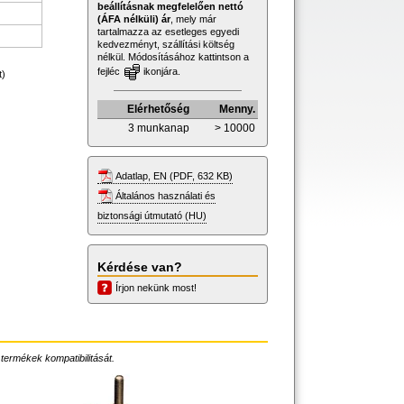
beállításnak megfelelően nettó
(ÁFA nélküli) ár
, mely már
tartalmazza az esetleges egyedi
kedvezményt, szállítási költség
nélkül. Módosításához kattintson a
fejléc
ikonjára.
t)
Elérhetőség
Menny.
3 munkanap
> 10000
Adatlap, EN (PDF, 632 KB)
Általános használati és
biztonsági útmutató (HU)
Kérdése van?
Írjon nekünk most!
 termékek kompatibilitását.