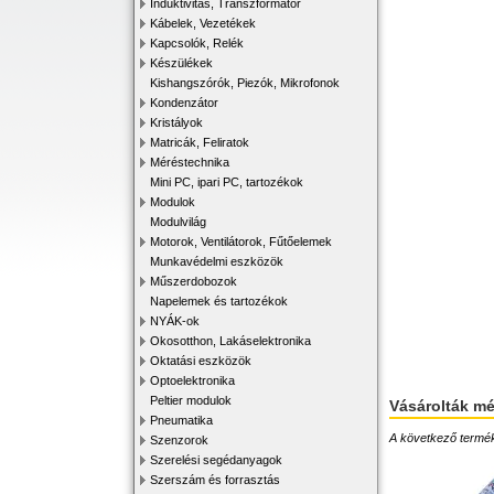
Induktivitás, Transzformátor
Kábelek, Vezetékek
Kapcsolók, Relék
Készülékek
Kishangszórók, Piezók, Mikrofonok
Kondenzátor
Kristályok
Matricák, Feliratok
Méréstechnika
Mini PC, ipari PC, tartozékok
Modulok
Modulvilág
Motorok, Ventilátorok, Fűtőelemek
Munkavédelmi eszközök
Műszerdobozok
Napelemek és tartozékok
NYÁK-ok
Okosotthon, Lakáselektronika
Oktatási eszközök
Optoelektronika
Peltier modulok
Vásárolták m
Pneumatika
A következő terméke
Szenzorok
Szerelési segédanyagok
Szerszám és forrasztás