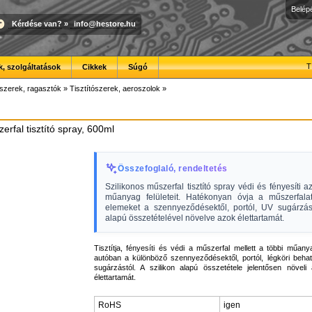
Belép
Kérdése van?
»
info@hestore.hu
T
, szolgáltatások
Cikkek
Súgó
szerek, ragasztók
»
Tisztítószerek, aeroszolok
»
erfal tisztító spray, 600ml
Összefoglaló, rendeltetés
Szilikonos műszerfal tisztító spray védi és fényesíti a
műanyag felületeit. Hatékonyan óvja a műszerfal
elemeket a szennyeződésektől, portól, UV sugárzástó
alapú összetételével növelve azok élettartamát.
Tisztítja, fényesíti és védi a műszerfal mellett a többi műan
autóban a különböző szennyeződésektől, portól, légköri beha
sugárzástól. A szilikon alapú összetétele jelentősen növeli 
élettartamát.
RoHS
igen