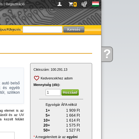
és
|
Regisztráció
0
ípus/Kifejezés:
?
Kérdése
van
Cikkszám:
100.291.13
Kedvencekhez adom
z autó belső
Mennyiség (db):
at és egyéb
l, szilikon
Egységár ÁFA nélkül
1+
1 909
Ft
yag elemet is az
tástól és az UV
5+
1 664
Ft
a kezelt felület
10+
1 614
Ft
20+
1 575
Ft
50+
1 527
Ft
*
A megjelenített ár az
egyéni