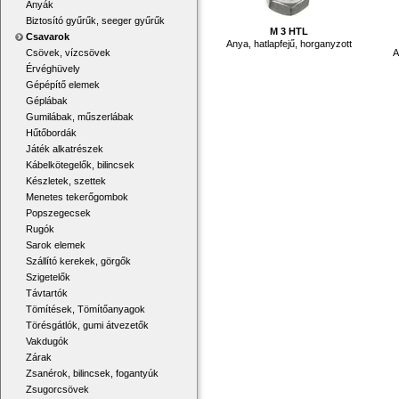
Anyák
Biztosító gyűrűk, seeger gyűrűk
M 3 HTL
Csavarok
Anya, hatlapfejű, horganyzott
A
Csövek, vízcsövek
Érvéghüvely
Gépépítő elemek
Géplábak
Gumilábak, műszerlábak
Hűtőbordák
Játék alkatrészek
Kábelkötegelők, bilincsek
Készletek, szettek
Menetes tekerőgombok
Popszegecsek
Rugók
Sarok elemek
Szállító kerekek, görgők
Szigetelők
Távtartók
Tömítések, Tömítőanyagok
Törésgátlók, gumi átvezetők
Vakdugók
Zárak
Zsanérok, bilincsek, fogantyúk
Zsugorcsövek