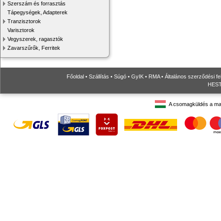
Szerszám és forrasztás
Tápegységek, Adapterek
Tranzisztorok
Varisztorok
Vegyszerek, ragasztók
Zavarszűrők, Ferritek
Főoldal
•
Szállítás
•
Súgó
•
GyIK
•
RMA
•
Általános szerződési fe
HESTO
A csomagküldés a ma