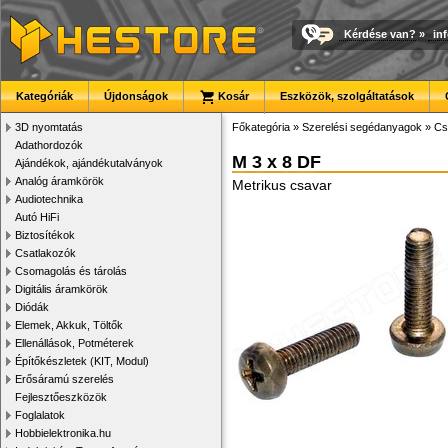
Kérdése van?
»
in
Kategóriák
Újdonságok
Kosár
Eszközök, szolgáltatások
3D nyomtatás
Főkategória
»
Szerelési segédanyagok
»
Cs
Adathordozók
M 3 x 8 DF
Ajándékok, ajándékutalványok
Analóg áramkörök
Metrikus csavar
Audiotechnika
Autó HiFi
Biztosítékok
Csatlakozók
Csomagolás és tárolás
Digitális áramkörök
Diódák
Elemek, Akkuk, Töltők
Ellenállások, Potméterek
Építőkészletek (KIT, Modul)
Erősáramú szerelés
Fejlesztőeszközök
Foglalatok
Hobbielektronika.hu