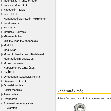
Induktivitás, Transzformátor
Kábelek, Vezetékek
Kapcsolók, Relék
Készülékek
Kishangszórók, Piezók, Mikrofonok
Kondenzátor
Kristályok
Matricák, Feliratok
Méréstechnika
Mini PC, ipari PC, tartozékok
Modulok
Modulvilág
Motorok, Ventilátorok, Fűtőelemek
Munkavédelmi eszközök
Műszerdobozok
Napelemek és tartozékok
NYÁK-ok
Okosotthon, Lakáselektronika
Oktatási eszközök
Optoelektronika
Peltier modulok
Vásárolták még
Pneumatika
A következő termékeket más vásárlók rendelték
Szenzorok
Szerelési segédanyagok
Alátétek