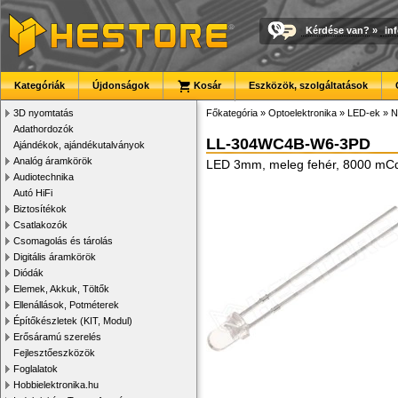
Kérdése van?
»
in
Kategóriák
Újdonságok
Kosár
Eszközök, szolgáltatások
3D nyomtatás
Főkategória
»
Optoelektronika
»
LED-ek
»
N
Adathordozók
LL-304WC4B-W6-3PD
Ajándékok, ajándékutalványok
Analóg áramkörök
LED 3mm, meleg fehér, 8000 mCd
Audiotechnika
Autó HiFi
Biztosítékok
Csatlakozók
Csomagolás és tárolás
Digitális áramkörök
Diódák
Elemek, Akkuk, Töltők
Ellenállások, Potméterek
Építőkészletek (KIT, Modul)
Erősáramú szerelés
Fejlesztőeszközök
Foglalatok
Hobbielektronika.hu