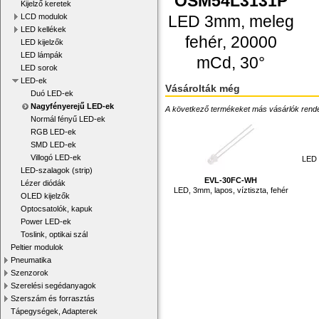
OSM54L3131P
Kijelző keretek
LED 3mm, meleg
LCD modulok
LED kellékek
fehér, 20000
LED kijelzők
LED lámpák
mCd, 30°
LED sorok
LED-ek
Vásárolták még
Duó LED-ek
Nagyfényerejű LED-ek
A következő termékeket más vásárlók rendelték
Normál fényű LED-ek
RGB LED-ek
SMD LED-ek
Villogó LED-ek
LED 
LED-szalagok (strip)
EVL-30FC-WH
Lézer diódák
LED, 3mm, lapos, víztiszta, fehér
OLED kijelzők
Optocsatolók, kapuk
Power LED-ek
Toslink, optikai szál
Peltier modulok
Pneumatika
Szenzorok
Szerelési segédanyagok
Szerszám és forrasztás
Tápegységek, Adapterek