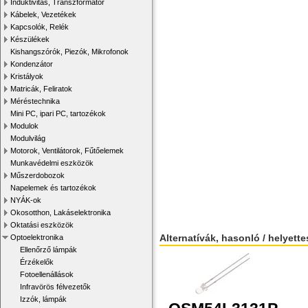
Induktivitás, Transzformátor
Kábelek, Vezetékek
Kapcsolók, Relék
Készülékek
Kishangszórók, Piezók, Mikrofonok
Kondenzátor
Kristályok
Matricák, Feliratok
Méréstechnika
Mini PC, ipari PC, tartozékok
Modulok
Modulvilág
Motorok, Ventilátorok, Fűtőelemek
Munkavédelmi eszközök
Műszerdobozok
Napelemek és tartozékok
NYÁK-ok
Okosotthon, Lakáselektronika
Oktatási eszközök
Alternatívák, hasonló / helyett
Optoelektronika
Ellenőrző lámpák
Érzékelők
Fotoellenállások
Infravörös félvezetők
Izzók, lámpák