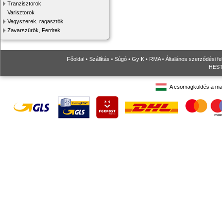
Tranzisztorok
Varisztorok
Vegyszerek, ragasztók
Zavarszűrők, Ferritek
Főoldal
•
Szállítás
•
Súgó
•
GyIK
•
RMA
•
Általános szerződési fe
HESTO
A csomagküldés a ma