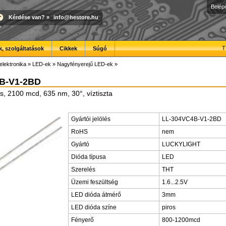
Belép
Kérdése van?
»
info@hestore.hu
T
, szolgáltatások
Cikkek
Súgó
elektronika
»
LED-ek
»
Nagyfényerejű LED-ek
»
B-V1-2BD
, 2100 mcd, 635 nm, 30°, víztiszta
Gyártói jelölés
LL-304VC4B-V1-2BD
RoHS
nem
Gyártó
LUCKYLIGHT
Dióda típusa
LED
Szerelés
THT
Üzemi feszültség
1.6...2.5V
LED dióda átmérő
3mm
LED dióda színe
piros
Fényerő
800-1200mcd