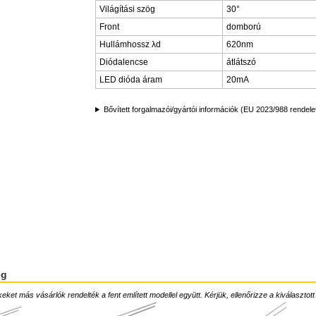
Világítási szög
30°
Front
domború
Hullámhossz λd
620nm
Diódalencse
átlátszó
LED dióda áram
20mA
Bővített forgalmazói/gyártói információk (EU 2023/988 rendele
ég
ket más vásárlók rendelték a fent említett modellel együtt. Kérjük, ellenőrizze a kiválasztott