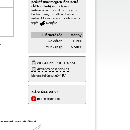
beállításnak megfelelően nettó
(ÁFA nélküli) ár
, mely már
tartalmazza az esetleges egyedi
kedvezményt, szállítási költség
nélkül. Módosításához kattintson a
fejléc
ikonjára.
Elérhetőség
Menny.
Raktáron
> 200
t)
3 munkanap
> 5000
Adatlap, EN (PDF, 175 KB)
Általános használati és
biztonsági útmutató (HU)
Kérdése van?
Írjon nekünk most!
 termékek kompatibilitását.