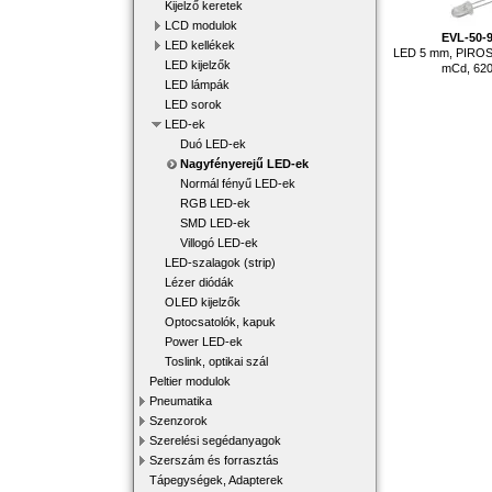
Kijelző keretek
LCD modulok
EVL-50-
LED kellékek
LED 5 mm, PIROS,
LED kijelzők
mCd, 620
LED lámpák
LED sorok
LED-ek
Duó LED-ek
Nagyfényerejű LED-ek
Normál fényű LED-ek
RGB LED-ek
SMD LED-ek
Villogó LED-ek
LED-szalagok (strip)
Lézer diódák
OLED kijelzők
Optocsatolók, kapuk
Power LED-ek
Toslink, optikai szál
Peltier modulok
Pneumatika
Szenzorok
Szerelési segédanyagok
Szerszám és forrasztás
Tápegységek, Adapterek