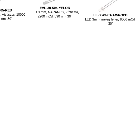
EVL-30-504-YELOR
905-RED
LED 3 mm, NARANCS, víztiszta,
 víztiszta, 10000
LL-304WC4B-W6-3PD
2200 mCd, 590 nm, 30°
 nm, 30°
LED 3mm, meleg fehér, 8000 mCd
30°