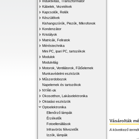
Induktivitás, Transzformátor
Kábelek, Vezetékek
Kapcsolók, Relék
Készülékek
Kishangszórók, Piezók, Mikrofonok
Kondenzátor
Kristályok
Matricák, Feliratok
Méréstechnika
Mini PC, ipari PC, tartozékok
Modulok
Modulvilág
Motorok, Ventilátorok, Fűtőelemek
Munkavédelmi eszközök
Műszerdobozok
Napelemek és tartozékok
NYÁK-ok
Okosotthon, Lakáselektronika
Oktatási eszközök
Optoelektronika
Ellenőrző lámpák
Érzékelők
Vásárolták m
Fotoellenállások
Infravörös félvezetők
A következő terméke
Izzók, lámpák