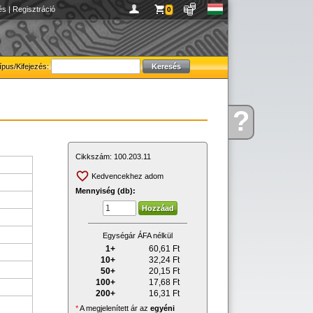
és
|
Regisztráció
0
ípus/Kifejezés:
?
Kérdése
van
Cikkszám:
100.203.11
Kedvencekhez adom
Mennyiség (db):
Egységár ÁFA nélkül
1+
60,61
Ft
10+
32,24
Ft
50+
20,15
Ft
100+
17,68
Ft
200+
16,31
Ft
*
A megjelenített ár az
egyéni