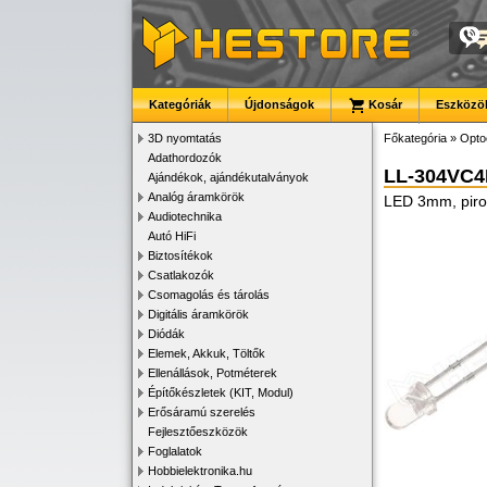
Kategóriák
Újdonságok
Kosár
Eszközök
3D nyomtatás
Főkategória
»
Opto
Adathordozók
LL-304VC4
Ajándékok, ajándékutalványok
Analóg áramkörök
LED 3mm, piros
Audiotechnika
Autó HiFi
Biztosítékok
Csatlakozók
Csomagolás és tárolás
Digitális áramkörök
Diódák
Elemek, Akkuk, Töltők
Ellenállások, Potméterek
Építőkészletek (KIT, Modul)
Erősáramú szerelés
Fejlesztőeszközök
Foglalatok
Hobbielektronika.hu