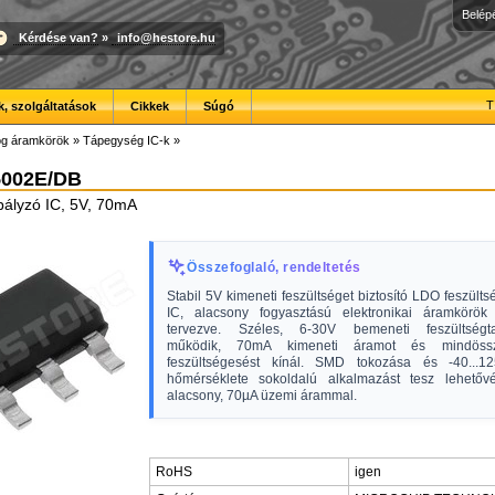
Belép
Kérdése van?
»
info@hestore.hu
T
, szolgáltatások
Cikkek
Súgó
óg áramkörök
»
Tápegység IC-k
»
5002E/DB
bályzó IC, 5V, 70mA
Összefoglaló, rendeltetés
Stabil 5V kimeneti feszültséget biztosító LDO feszült
IC, alacsony fogyasztású elektronikai áramkörök 
tervezve. Széles, 6-30V bemeneti feszültségta
működik, 70mA kimeneti áramot és mindös
feszültségesést kínál. SMD tokozása és -40...1
hőmérséklete sokoldalú alkalmazást tesz lehetővé
alacsony, 70µA üzemi árammal.
RoHS
igen