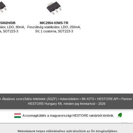
-5002H/DB
MIC2954-03WS-TR
zátor, LDO, 80mA,
Feszültség stabilizátor, LDO, 250mA,
na, SOT223-3
5V, 1 csatorna, SOT223-3
•
Általános szerződési feltételek (ÁSZF)
•
Adatvédelem
•
BK-KITS
•
HESTORE API
•
Partner
HESTORE Hungary Kft, minden jog fenntartva! - 2026
A csomagküldés a magyarországi HESTORE raktárból történik.
Weboldalunk helyes működéséhez sütit készítünk az Ön böngészőjében.