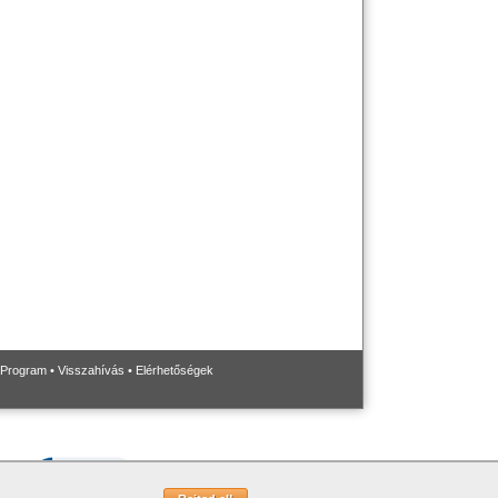
 Program
•
Visszahívás
•
Elérhetőségek