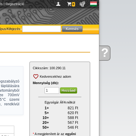
és
|
Regisztráció
0
ípus/Kifejezés:
?
Kérdése
van
Cikkszám:
100.290.11
Kedvencekhez adom
ségszabályzó
Mennyiség (db):
táplálására
rtományból
sze 700mV
25°C üzemi
Egységár ÁFA nélkül
, rendkívül
1+
821
Ft
5+
620
Ft
10+
588
Ft
20+
567
Ft
50+
546
Ft
*
A megjelenített ár az
egyéni