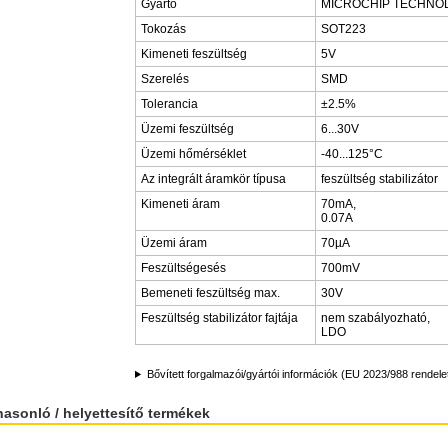
Gyártó
MICROCHIP TECHNO
Tokozás
SOT223
Kimeneti feszültség
5V
Szerelés
SMD
Tolerancia
±2.5%
Üzemi feszültség
6...30V
Üzemi hőmérséklet
-40...125°C
Az integrált áramkör típusa
feszültség stabilizátor
Kimeneti áram
70mA,
0.07A
Üzemi áram
70µA
Feszültségesés
700mV
Bemeneti feszültség max.
30V
Feszültség stabilizátor fajtája
nem szabályozható,
LDO
Bővített forgalmazói/gyártói információk (EU 2023/988 rendele
hasonló / helyettesítő termékek