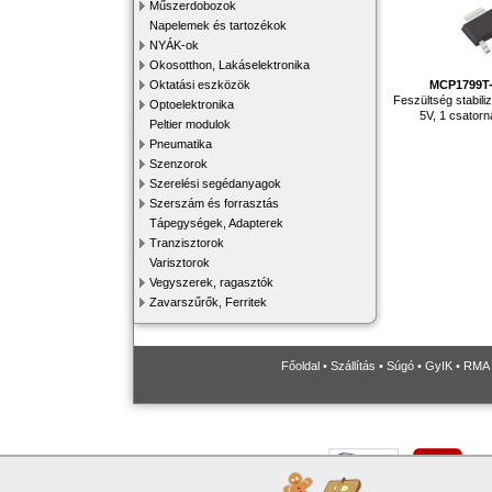
Műszerdobozok
Napelemek és tartozékok
NYÁK-ok
Okosotthon, Lakáselektronika
Oktatási eszközök
MCP1799T
Feszültség stabili
Optoelektronika
5V, 1 csator
Peltier modulok
Pneumatika
Szenzorok
Szerelési segédanyagok
Szerszám és forrasztás
Tápegységek, Adapterek
Tranzisztorok
Varisztorok
Vegyszerek, ragasztók
Zavarszűrők, Ferritek
Főoldal
•
Szállítás
•
Súgó
•
GyIK
•
RMA