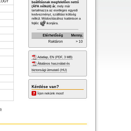
LOGY
beállításnak megfelelően nettó
(ÁFA nélküli) ár
, mely már
tartalmazza az esetleges egyedi
kedvezményt, szállítási költség
nélkül. Módosításához kattintson a
fejléc
ikonjára.
Elérhetőség
Menny.
Raktáron
> 10
Adatlap, EN (PDF, 3 MB)
Általános használati és
biztonsági útmutató (HU)
Kérdése van?
Írjon nekünk most!
t)