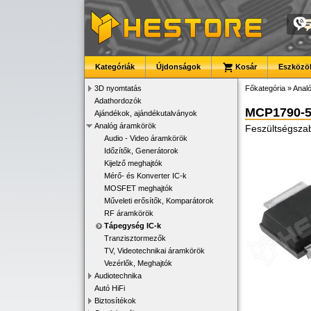
Kategóriák
Újdonságok
Kosár
Eszközök
3D nyomtatás
Főkategória
»
Anal
Adathordozók
MCP1790-
Ajándékok, ajándékutalványok
Analóg áramkörök
Feszültségsza
Audio - Video áramkörök
Időzítők, Generátorok
Kijelző meghajtók
Mérő- és Konverter IC-k
MOSFET meghajtók
Műveleti erősítők, Komparátorok
RF áramkörök
Tápegység IC-k
Tranzisztormezők
TV, Videotechnikai áramkörök
Vezérlők, Meghajtók
Audiotechnika
Autó HiFi
Biztosítékok