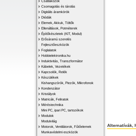
Csatlakozók
Csomagolás és tárolás
Digitális áramkörök
Diódák
Elemek, Akkuk, Töltők
Ellenállások, Potméterek
Építőkészletek (KIT, Modul)
Erősáramú szerelés
Fejlesztőeszközök
Foglalatok
Hobbielektronika.hu
Induktivitás, Transzformátor
Kábelek, Vezetékek
Kapcsolók, Relék
Készülékek
Kishangszórók, Piezók, Mikrofonok
Kondenzátor
Kristályok
Matricák, Feliratok
Méréstechnika
Mini PC, ipari PC, tartozékok
Modulok
Modulvilág
Alternatívák, 
Motorok, Ventilátorok, Fűtőelemek
Munkavédelmi eszközök