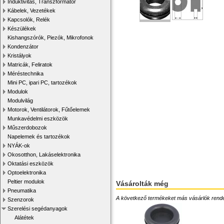
Induktivitás, Transzformátor
Kábelek, Vezetékek
Kapcsolók, Relék
Készülékek
Kishangszórók, Piezók, Mikrofonok
Kondenzátor
Kristályok
Matricák, Feliratok
Méréstechnika
Mini PC, ipari PC, tartozékok
Modulok
Modulvilág
Motorok, Ventilátorok, Fűtőelemek
Munkavédelmi eszközök
Műszerdobozok
Napelemek és tartozékok
NYÁK-ok
Okosotthon, Lakáselektronika
Oktatási eszközök
Optoelektronika
Peltier modulok
Vásárolták még
Pneumatika
A következő termékeket más vásárlók rendelték
Szenzorok
Szerelési segédanyagok
Alátétek