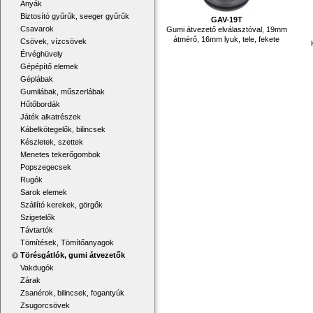
Anyák
Biztosító gyűrűk, seeger gyűrűk
GAV-19T
Csavarok
Gumi átvezető elválasztóval, 19mm
átmérő, 16mm lyuk, tele, fekete
Csövek, vízcsövek
Érvéghüvely
Gépépítő elemek
Géplábak
Gumilábak, műszerlábak
Hűtőbordák
Játék alkatrészek
Kábelkötegelők, bilincsek
Készletek, szettek
Menetes tekerőgombok
Popszegecsek
Rugók
Sarok elemek
Szállító kerekek, görgők
Szigetelők
Távtartók
Tömítések, Tömítőanyagok
Törésgátlók, gumi átvezetők
Vakdugók
Zárak
Zsanérok, bilincsek, fogantyúk
Zsugorcsövek