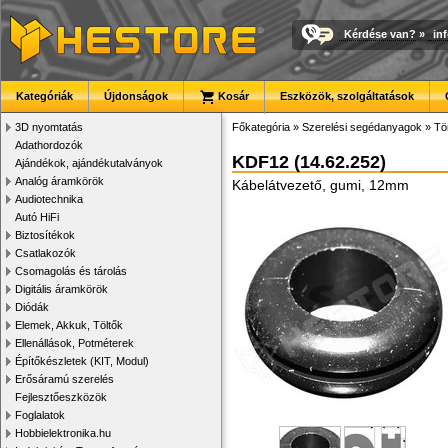
Kérdése van?
»
in
Kategóriák
Újdonságok
Kosár
Eszközök, szolgáltatások
3D nyomtatás
Főkategória
»
Szerelési segédanyagok
»
Tö
Adathordozók
KDF12 (14.62.252)
Ajándékok, ajándékutalványok
Analóg áramkörök
Kábelátvezető, gumi, 12mm
Audiotechnika
Autó HiFi
Biztosítékok
Csatlakozók
Csomagolás és tárolás
Digitális áramkörök
Diódák
Elemek, Akkuk, Töltők
Ellenállások, Potméterek
Építőkészletek (KIT, Modul)
Erősáramú szerelés
Fejlesztőeszközök
Foglalatok
Hobbielektronika.hu