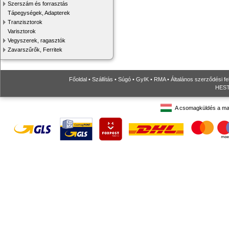
Szerszám és forrasztás
Tápegységek, Adapterek
Tranzisztorok
Varisztorok
Vegyszerek, ragasztók
Zavarszűrők, Ferritek
Főoldal
•
Szállítás
•
Súgó
•
GyIK
•
RMA
•
Általános szerződési fe
HESTO
A csomagküldés a ma