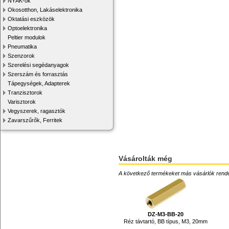
NYÁK-ok
Okosotthon, Lakáselektronika
Oktatási eszközök
Optoelektronika
Peltier modulok
Pneumatika
Szenzorok
Szerelési segédanyagok
Szerszám és forrasztás
Tápegységek, Adapterek
Tranzisztorok
Varisztorok
Vegyszerek, ragasztók
Zavarszűrők, Ferritek
Vásárolták még
A következő termékeket más vásárlók rendelték
DZ-M3-BB-20
Réz távtartó, BB típus, M3, 20mm