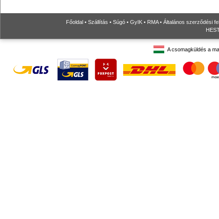
Főoldal
•
Szállítás
•
Súgó
•
GyIK
•
RMA
•
Általános szerződési fe
HESTO
A csomagküldés a ma