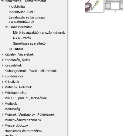
Induktivitás, Transzformátor
Induktivitás
Induktivitás, SMD
Leválasztó és biztonsági
transzformátorok
Transzformátor
Mérő és átalakító transzformátorok
NYÁK trafók
Sínre/lapra szerelhető
Toroid
Kábelek, Vezetékek
Kapcsolók, Relék
Készülékek
Kishangszórók, Piezók, Mikrofonok
Kondenzátor
Kristályok
Matricák, Feliratok
Méréstechnika
Mini PC, ipari PC, tartozékok
Modulok
Modulvilág
Motorok, Ventilátorok, Fűtőelemek
Munkavédelmi eszközök
Műszerdobozok
Napelemek és tartozékok