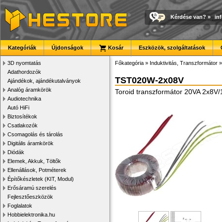
Kérdése van?
»
in
Kategóriák
Újdonságok
Kosár
Eszközök, szolgáltatások
3D nyomtatás
Főkategória
»
Induktivitás, Transzformátor
Adathordozók
TST020W-2x08V
Ajándékok, ajándékutalványok
Analóg áramkörök
Toroid transzformátor 20VA 2x8V/
Audiotechnika
Autó HiFi
Biztosítékok
Csatlakozók
Csomagolás és tárolás
Digitális áramkörök
Diódák
Elemek, Akkuk, Töltők
Ellenállások, Potméterek
Építőkészletek (KIT, Modul)
Erősáramú szerelés
Fejlesztőeszközök
Foglalatok
Hobbielektronika.hu