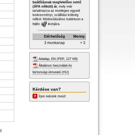
beállításnak megfelelően nettó
(ÁFA nélküli) ár
, mely már
tartalmazza az esetleges egyedi
kedvezményt, szállítási költség
nélkül. Módosításához kattintson a
fejléc
ikonjára.
Elérhetőség
Menny.
3 munkanap
> 3
Adatlap, EN (PDF, 127 KB)
Általános használati és
biztonsági útmutató (HU)
Kérdése van?
Írjon nekünk most!
t)