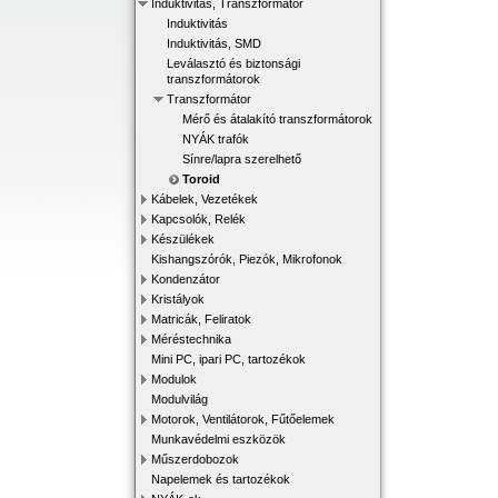
Induktivitás, Transzformátor
Induktivitás
Induktivitás, SMD
Leválasztó és biztonsági
transzformátorok
Transzformátor
Mérő és átalakító transzformátorok
NYÁK trafók
Sínre/lapra szerelhető
Toroid
Kábelek, Vezetékek
Kapcsolók, Relék
Készülékek
Kishangszórók, Piezók, Mikrofonok
Kondenzátor
Kristályok
Matricák, Feliratok
Méréstechnika
Mini PC, ipari PC, tartozékok
Modulok
Modulvilág
Motorok, Ventilátorok, Fűtőelemek
Munkavédelmi eszközök
Műszerdobozok
Napelemek és tartozékok