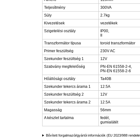
Teljesítmény
300VA
Súly
2.7kg
Kivezetések
vezetékek
Szigetelési osztály
IP00,
II
Transzformátor típusa
toroid transzformátor
Primer feszültség
230V AC
Szekunder feszültség 1
12V
Szabvány megfelelőség
PN-EN 61558-2-4,
PN-EN 61558-2-6
Hőállósági osztály
Ta40B
Szekunder tekercs árama 1
12.5A
Szekunder feszültség 2
12V
Szekunder tekercs árama 2
12.5A
Magasság
56mm
A készlet tartalma
fedél,
gumialátét
Bővített forgalmazói/gyártói információk (EU 2023/988 rendele