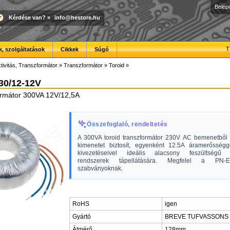
Belép
Kérdése van?
»
info@hestore.hu
T
, szolgáltatások
Cikkek
Súgó
tivitás, Transzformátor
»
Transzformátor
»
Toroid
»
30/12-12V
ormátor 300VA 12V/12,5A
Összefoglaló, rendeltetés
A 300VA toroid transzformátor 230V AC bemenetből
kimenetet biztosít, egyenként 12.5A áramerősségg
kivezetéseivel ideális alacsony feszültségű el
rendszerek tápellátására. Megfelel a PN
szabványoknak.
RoHS
igen
Gyártó
BREVE TUFVASSONS
Átmérő
128mm