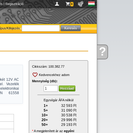
és
|
Regisztráció
0
ípus/Kifejezés:
?
Kérdése
van
Cikkszám:
100.382.77
Kedvencekhez adom
 két 12V AC
Mennyiség (db):
el. Vezeték
ektronikai
-EN 61558
Egységár ÁFA nélkül
1+
32 593
Ft
5+
31 090
Ft
10+
30 538
Ft
20+
29 996
Ft
50+
29 193
Ft
*
A megjelenített ár az
egyéni