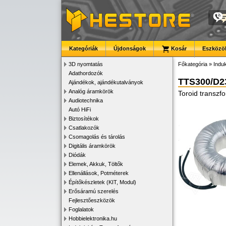
Kategóriák
Újdonságok
Kosár
Eszközök
3D nyomtatás
Főkategória
»
Induk
Adathordozók
TTS300/D2
Ajándékok, ajándékutalványok
Analóg áramkörök
Toroid transzf
Audiotechnika
Autó HiFi
Biztosítékok
Csatlakozók
Csomagolás és tárolás
Digitális áramkörök
Diódák
Elemek, Akkuk, Töltők
Ellenállások, Potméterek
Építőkészletek (KIT, Modul)
Erősáramú szerelés
Fejlesztőeszközök
Foglalatok
Hobbielektronika.hu