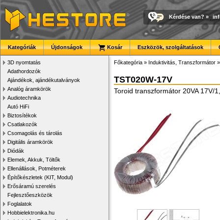
Kérdése van?
»
in
Kategóriák
Újdonságok
Kosár
Eszközök, szolgáltatások
3D nyomtatás
Főkategória
»
Induktivitás, Transzformátor
Adathordozók
TST020W-17V
Ajándékok, ajándékutalványok
Analóg áramkörök
Toroid transzformátor 20VA 17V/1
Audiotechnika
Autó HiFi
Biztosítékok
Csatlakozók
Csomagolás és tárolás
Digitális áramkörök
Diódák
Elemek, Akkuk, Töltők
Ellenállások, Potméterek
Építőkészletek (KIT, Modul)
Erősáramú szerelés
Fejlesztőeszközök
Foglalatok
Hobbielektronika.hu