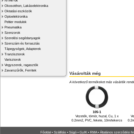
NYÁK-ok
Okosotthon, Lakáselektronika
Oktatási eszközök
Optoelektronika
Peltier modulok
Pneumatika
Szenzorok
Szerelési segédanyagok
Szerszám és forrasztás
Tápegységek, Adapterek
Tranzisztorok
Varisztorok
Vegyszerek, ragasztók
Zavarszűrők, Ferritek
Vásárolták még
A következő termékeket más vásárlók rendelték
105-1
Vezeték, tömör, huzal, Cu, 1 x
Ve
0.2mm2, PVC, fekete, 10m/tekercs
0.2
Főoldal
•
Szállítás
•
Súgó
•
GyIK
•
RMA
•
Általános szerződési fe