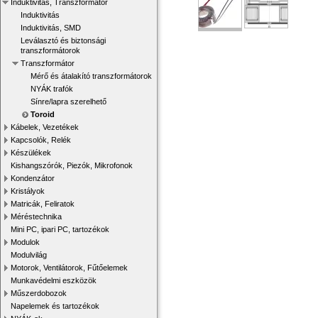
Induktivitás, Transzformátor
Induktivitás
Induktivitás, SMD
Leválasztó és biztonsági
transzformátorok
Transzformátor
Mérő és átalakító transzformátorok
NYÁK trafók
Sínre/lapra szerelhető
Toroid
Kábelek, Vezetékek
Kapcsolók, Relék
Készülékek
Kishangszórók, Piezók, Mikrofonok
Kondenzátor
Kristályok
Matricák, Feliratok
Méréstechnika
Mini PC, ipari PC, tartozékok
Modulok
Modulvilág
Motorok, Ventilátorok, Fűtőelemek
Munkavédelmi eszközök
Műszerdobozok
Napelemek és tartozékok