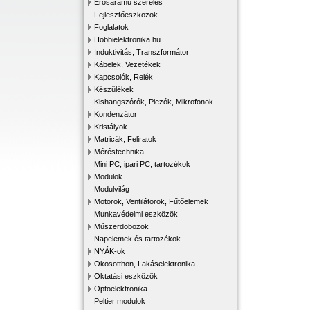
Erősáramú szerelés
Fejlesztőeszközök
Foglalatok
Hobbielektronika.hu
Induktivitás, Transzformátor
Kábelek, Vezetékek
Kapcsolók, Relék
Készülékek
Kishangszórók, Piezók, Mikrofonok
Kondenzátor
Kristályok
Matricák, Feliratok
Méréstechnika
Mini PC, ipari PC, tartozékok
Modulok
Modulvilág
Motorok, Ventilátorok, Fűtőelemek
Munkavédelmi eszközök
Műszerdobozok
Napelemek és tartozékok
NYÁK-ok
Okosotthon, Lakáselektronika
Oktatási eszközök
Optoelektronika
Peltier modulok