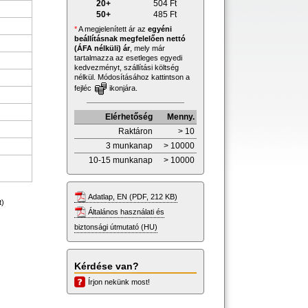
20+
504
Ft
50+
485
Ft
*
A megjelenített ár az
egyéni
beállításnak megfelelően nettó
(ÁFA nélküli) ár
, mely már
tartalmazza az esetleges egyedi
kedvezményt, szállítási költség
nélkül. Módosításához kattintson a
fejléc
ikonjára.
Elérhetőség
Menny.
Raktáron
> 10
3 munkanap
> 10000
10-15 munkanap
> 10000
Adatlap, EN (PDF, 212 KB)
t)
Általános használati és
biztonsági útmutató (HU)
Kérdése van?
Írjon nekünk most!