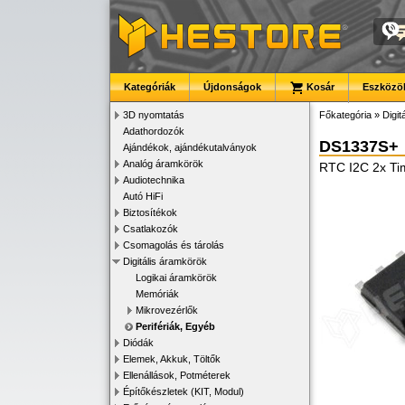
Kategóriák
Újdonságok
Kosár
Eszközök
3D nyomtatás
Főkategória
»
Digit
Adathordozók
DS1337S+
Ajándékok, ajándékutalványok
Analóg áramkörök
RTC I2C 2x Ti
Audiotechnika
Autó HiFi
Biztosítékok
Csatlakozók
Csomagolás és tárolás
Digitális áramkörök
Logikai áramkörök
Memóriák
Mikrovezérlők
Perifériák, Egyéb
Diódák
Elemek, Akkuk, Töltők
Ellenállások, Potméterek
Építőkészletek (KIT, Modul)