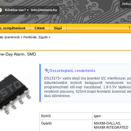
Belép
Kérdése van?
»
info@hestore.hu
T
, szolgáltatások
Cikkek
Súgó
ális áramkörök
»
Perifériák, Egyéb
»
me-Day Alarm, SMD
Összefoglaló, rendeltetés
DS1337S+ valós idejű óra áramkör I2C interfésszel, po
dátumkövetést biztosít beágyazott rendszerek s
programozható idő-nap riasztással, 1.8-5.5V tápfesz
rendkívül alacsony, 425nA órajel fenntartó árammal id
távú időmérésre.
RoHS
igen
Gyártó
MAXIM-DALLAS,
MAXIM INTEGRATED