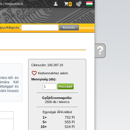
és
|
Regisztráció
0
ípus/Kifejezés:
?
Kérdése
van
Cikkszám:
100.287.19
Kedvencekhez adom
ntos idő- és
Mennyiség (db):
zámára. Két
ültséggel és
eális hosszú
Gyűjtőcsomagolás:
2500 db / tekercs
Egységár ÁFA nélkül
1+
752
Ft
5+
555
Ft
10+
524
Ft