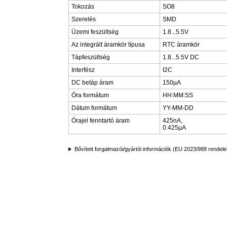
Tokozás
SO8
Szerelés
SMD
Üzemi feszültség
1.8...5.5V
Az integrált áramkör típusa
RTC áramkör
Tápfeszültség
1.8...5.5V DC
Interfész
I2C
DC betáp áram
150µA
Óra formátum
HH:MM:SS
Dátum formátum
YY-MM-DD
Órajel fenntartó áram
425nA,
0.425µA
Bővített forgalmazói/gyártói információk (EU 2023/988 rendele