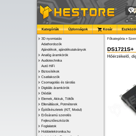
Kategóriák
Újdonságok
Kosár
Eszközök
3D nyomtatás
Főkategória
»
Szen
Adathordozók
DS1721S+
Ajándékok, ajándékutalványok
Analóg áramkörök
Hőérzékelő, dig
Audiotechnika
Autó HiFi
Biztosítékok
Csatlakozók
Csomagolás és tárolás
Digitális áramkörök
Diódák
Elemek, Akkuk, Töltők
Ellenállások, Potméterek
Építőkészletek (KIT, Modul)
Erősáramú szerelés
Fejlesztőeszközök
Foglalatok
Hobbielektronika.hu