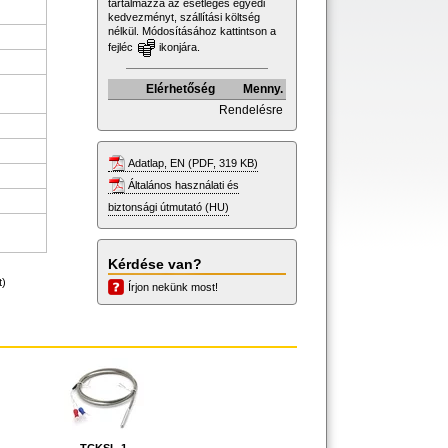
tartalmazza az esetleges egyedi
kedvezményt, szállítási költség
nélkül. Módosításához kattintson a
fejléc
ikonjára.
Elérhetőség
Menny.
Rendelésre
Adatlap, EN (PDF, 319 KB)
Általános használati és
biztonsági útmutató (HU)
Kérdése van?
t)
Írjon nekünk most!
TCKSL-1