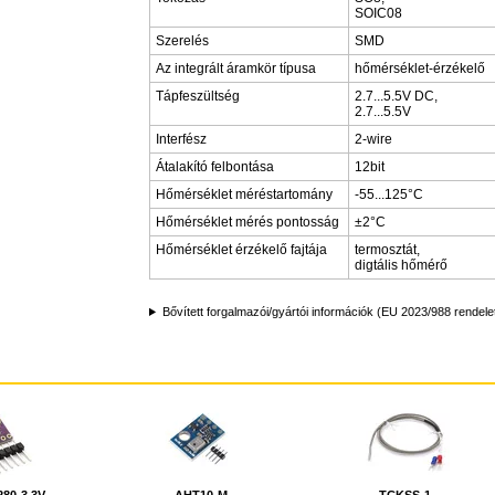
SOIC08
Szerelés
SMD
Az integrált áramkör típusa
hőmérséklet-érzékelő
Tápfeszültség
2.7...5.5V DC,
2.7...5.5V
Interfész
2-wire
Átalakító felbontása
12bit
Hőmérséklet méréstartomány
-55...125°C
Hőmérséklet mérés pontosság
±2°C
Hőmérséklet érzékelő fajtája
termosztát,
digtális hőmérő
Bővített forgalmazói/gyártói információk (EU 2023/988 rendele
80-3.3V
AHT10-M
TCKSS-1