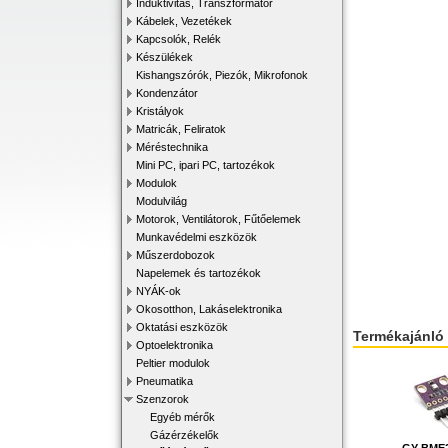
Induktivitás, Transzformátor
Kábelek, Vezetékek
Kapcsolók, Relék
Készülékek
Kishangszórók, Piezók, Mikrofonok
Kondenzátor
Kristályok
Matricák, Feliratok
Méréstechnika
Mini PC, ipari PC, tartozékok
Modulok
Modulvilág
Motorok, Ventilátorok, Fűtőelemek
Munkavédelmi eszközök
Műszerdobozok
Napelemek és tartozékok
NYÁK-ok
Okosotthon, Lakáselektronika
Oktatási eszközök
Termékajánló
Optoelektronika
Peltier modulok
Pneumatika
Szenzorok
Egyéb mérők
Gázérzékelők
GY-BME2