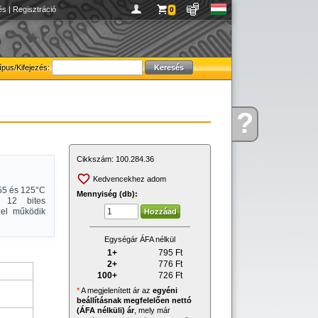
és
|
Regisztráció
0
ípus/Kifejezés:
?
Kérdése
van
Cikkszám:
100.284.36
Kedvencekhez adom
-55 és 125°C
Mennyiség (db):
, 12 bites
zel működik
Egységár ÁFA nélkül
1+
795
Ft
2+
776
Ft
100+
726
Ft
*
A megjelenített ár az
egyéni
beállításnak megfelelően nettó
(ÁFA nélküli) ár
, mely már