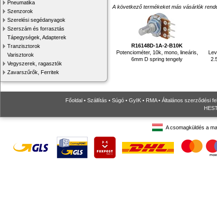
Pneumatika
A következő termékeket más vásárlók rendelték
Szenzorok
Szerelési segédanyagok
Szerszám és forrasztás
Tápegységek, Adapterek
R16148D-1A-2-B10K
Tranzisztorok
Potenciométer, 10k, mono, lineáris,
Lev
Varisztorok
6mm D spring tengely
2.
Vegyszerek, ragasztók
Zavarszűrők, Ferritek
Főoldal
•
Szállítás
•
Súgó
•
GyIK
•
RMA
•
Általános szerződési fe
HESTO
A csomagküldés a ma