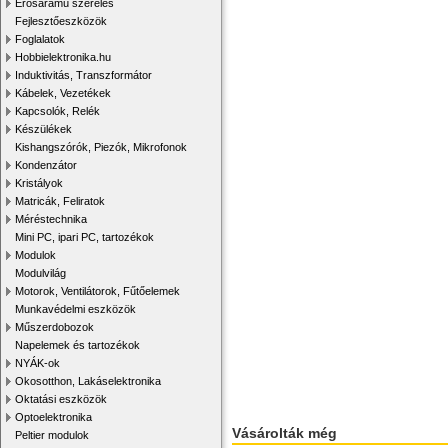
Erősáramú szerelés
Fejlesztőeszközök
Foglalatok
Hobbielektronika.hu
Induktivitás, Transzformátor
Kábelek, Vezetékek
Kapcsolók, Relék
Készülékek
Kishangszórók, Piezók, Mikrofonok
Kondenzátor
Kristályok
Matricák, Feliratok
Méréstechnika
Mini PC, ipari PC, tartozékok
Modulok
Modulvilág
Motorok, Ventilátorok, Fűtőelemek
Munkavédelmi eszközök
Műszerdobozok
Napelemek és tartozékok
NYÁK-ok
Okosotthon, Lakáselektronika
Oktatási eszközök
Optoelektronika
Vásárolták még
Peltier modulok