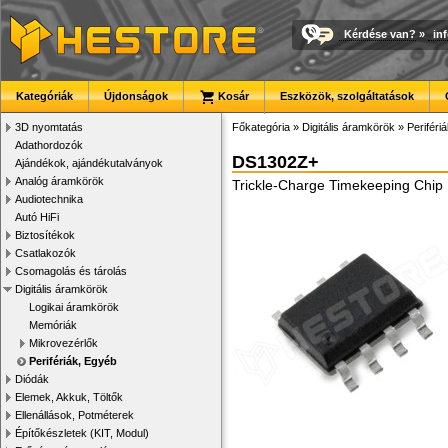
Kérdése van?
»
in
Kategóriák
Újdonságok
Kosár
Eszközök, szolgáltatások
3D nyomtatás
Főkategória
»
Digitális áramkörök
»
Periféri
Adathordozók
DS1302Z+
Ajándékok, ajándékutalványok
Analóg áramkörök
Trickle-Charge Timekeeping Chip
Audiotechnika
Autó HiFi
Biztosítékok
Csatlakozók
Csomagolás és tárolás
Digitális áramkörök
Logikai áramkörök
Memóriák
Mikrovezérlők
Perifériák, Egyéb
Diódák
Elemek, Akkuk, Töltők
Ellenállások, Potméterek
Építőkészletek (KIT, Modul)