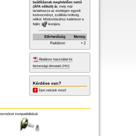
beállításnak megfelelően nettó
(ÁFA nélküli) ár
, mely már
tartalmazza az esetleges egyedi
kedvezményt, szállítási költség
nélkül. Módosításához kattintson a
fejléc
ikonjára.
Elérhetőség
Menny.
Raktáron
> 2
Általános használati és
biztonsági útmutató (HU)
Kérdése van?
Írjon nekünk most!
 termékek kompatibilitását.