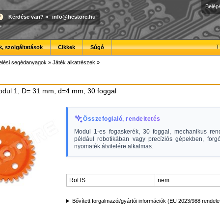
Belép
Kérdése van?
»
info@hestore.hu
T
, szolgáltatások
Cikkek
Súgó
elési segédanyagok
»
Játék alkatrészek
»
dul 1, D= 31 mm, d=4 mm, 30 foggal
Összefoglaló, rendeltetés
Modul 1-es fogaskerék, 30 foggal, mechanikus ren
például robotikában vagy precíziós gépekben, for
nyomaték átvitelére alkalmas.
RoHS
nem
Bővített forgalmazói/gyártói információk (EU 2023/988 rendele