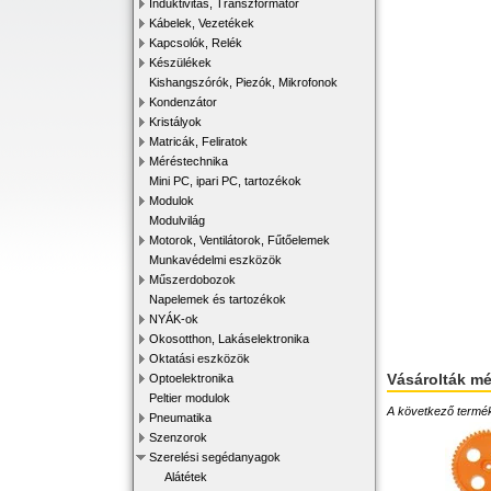
Induktivitás, Transzformátor
Kábelek, Vezetékek
Kapcsolók, Relék
Készülékek
Kishangszórók, Piezók, Mikrofonok
Kondenzátor
Kristályok
Matricák, Feliratok
Méréstechnika
Mini PC, ipari PC, tartozékok
Modulok
Modulvilág
Motorok, Ventilátorok, Fűtőelemek
Munkavédelmi eszközök
Műszerdobozok
Napelemek és tartozékok
NYÁK-ok
Okosotthon, Lakáselektronika
Oktatási eszközök
Vásárolták m
Optoelektronika
Peltier modulok
A következő terméke
Pneumatika
Szenzorok
Szerelési segédanyagok
Alátétek