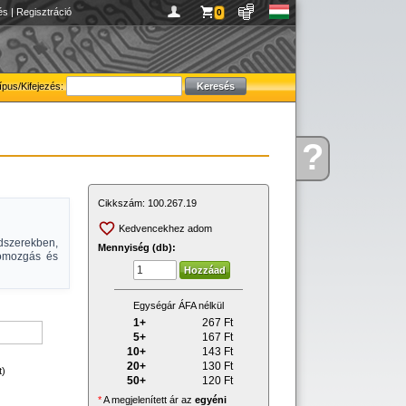
és
|
Regisztráció
0
ípus/Kifejezés:
?
Kérdése
van
Cikkszám:
100.267.19
Kedvencekhez adom
dszerekben,
Mennyiség (db):
gómozgás és
Egységár ÁFA nélkül
1+
267
Ft
5+
167
Ft
10+
143
Ft
20+
130
Ft
t)
50+
120
Ft
*
A megjelenített ár az
egyéni