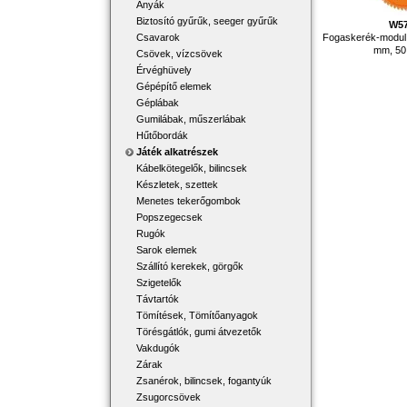
Anyák
Biztosító gyűrűk, seeger gyűrűk
W5
Fogaskerék-modul
Csavarok
mm, 50
Csövek, vízcsövek
Érvéghüvely
Gépépítő elemek
Géplábak
Gumilábak, műszerlábak
Hűtőbordák
Játék alkatrészek
Kábelkötegelők, bilincsek
Készletek, szettek
Menetes tekerőgombok
Popszegecsek
Rugók
Sarok elemek
Szállító kerekek, görgők
Szigetelők
Távtartók
Tömítések, Tömítőanyagok
Törésgátlók, gumi átvezetők
Vakdugók
Zárak
Zsanérok, bilincsek, fogantyúk
Zsugorcsövek