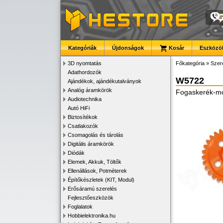
Kategóriák
Újdonságok
Kosár
Eszközök
3D nyomtatás
Főkategória
»
Szer
Adathordozók
W5722
Ajándékok, ajándékutalványok
Analóg áramkörök
Fogaskerék-mo
Audiotechnika
Autó HiFi
Biztosítékok
Csatlakozók
Csomagolás és tárolás
Digitális áramkörök
Diódák
Elemek, Akkuk, Töltők
Ellenállások, Potméterek
Építőkészletek (KIT, Modul)
Erősáramú szerelés
Fejlesztőeszközök
Foglalatok
Hobbielektronika.hu