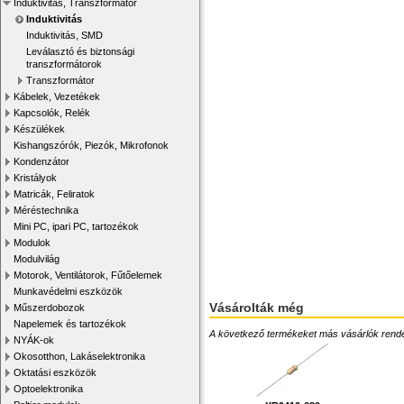
Induktivitás, Transzformátor
Induktivitás
Induktivitás, SMD
Leválasztó és biztonsági
transzformátorok
Transzformátor
Kábelek, Vezetékek
Kapcsolók, Relék
Készülékek
Kishangszórók, Piezók, Mikrofonok
Kondenzátor
Kristályok
Matricák, Feliratok
Méréstechnika
Mini PC, ipari PC, tartozékok
Modulok
Modulvilág
Motorok, Ventilátorok, Fűtőelemek
Munkavédelmi eszközök
Vásárolták még
Műszerdobozok
Napelemek és tartozékok
A következő termékeket más vásárlók rendelték
NYÁK-ok
Okosotthon, Lakáselektronika
Oktatási eszközök
Optoelektronika