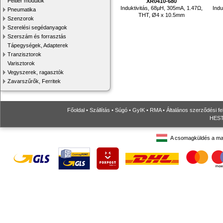
Peltier modulok
XR0410-680
Induktivitás, 68µH, 305mA, 1.47Ω,
Indu
Pneumatika
THT, Ø4 x 10.5mm
Szenzorok
Szerelési segédanyagok
Szerszám és forrasztás
Tápegységek, Adapterek
Tranzisztorok
Varisztorok
Vegyszerek, ragasztók
Zavarszűrők, Ferritek
Főoldal
•
Szállítás
•
Súgó
•
GyIK
•
RMA
•
Általános szerződési fe
HESTO
A csomagküldés a ma