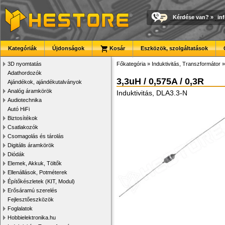
Kérdése van?
»
in
Kategóriák
Újdonságok
Kosár
Eszközök, szolgáltatások
3D nyomtatás
Főkategória
»
Induktivitás, Transzformátor
Adathordozók
3,3uH / 0,575A / 0,3R
Ajándékok, ajándékutalványok
Analóg áramkörök
Induktivitás, DLA3.3-N
Audiotechnika
Autó HiFi
Biztosítékok
Csatlakozók
Csomagolás és tárolás
Digitális áramkörök
Diódák
Elemek, Akkuk, Töltők
Ellenállások, Potméterek
Építőkészletek (KIT, Modul)
Erősáramú szerelés
Fejlesztőeszközök
Foglalatok
Hobbielektronika.hu