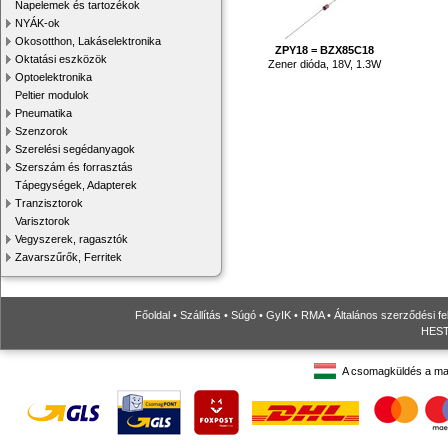
Napelemek és tartozékok
NYÁK-ok
Okosotthon, Lakáselektronika
ZPY18 = BZX85C18
Oktatási eszközök
Zener dióda, 18V, 1.3W
Optoelektronika
Peltier modulok
Pneumatika
Szenzorok
Szerelési segédanyagok
Szerszám és forrasztás
Tápegységek, Adapterek
Tranzisztorok
Varisztorok
Vegyszerek, ragasztók
Zavarszűrők, Ferritek
Főoldal
•
Szállítás
•
Súgó
•
GyIK
•
RMA
•
Általános szerződési fe
HESTO
A csomagküldés a ma