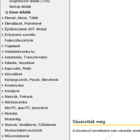
Szupresszor diódák (TVS)
Varicap diódák
Zener diódák
Elemek, Akkuk, Töltők
Ellenállások, Potméterek
Építőkészletek (KIT, Modul)
Erősáramú szerelés
Fejlesztőeszközök
Foglalatok
Hobbielektronika.hu
Induktivitás, Transzformátor
Kábelek, Vezetékek
Kapcsolók, Relék
Készülékek
Kishangszórók, Piezók, Mikrofonok
Kondenzátor
Kristályok
Matricák, Feliratok
Méréstechnika
Mini PC, ipari PC, tartozékok
Modulok
Modulvilág
Vásárolták még
Motorok, Ventilátorok, Fűtőelemek
Munkavédelmi eszközök
A következő termékeket más vásárlók rendelték
Műszerdobozok