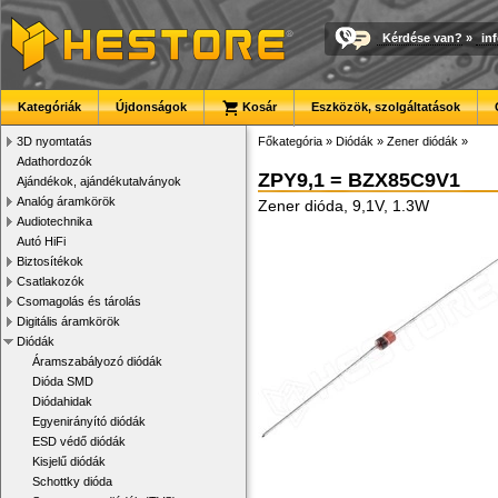
Kérdése van?
»
in
Kategóriák
Újdonságok
Kosár
Eszközök, szolgáltatások
3D nyomtatás
Főkategória
»
Diódák
»
Zener diódák
»
Adathordozók
ZPY9,1 = BZX85C9V1
Ajándékok, ajándékutalványok
Analóg áramkörök
Zener dióda, 9,1V, 1.3W
Audiotechnika
Autó HiFi
Biztosítékok
Csatlakozók
Csomagolás és tárolás
Digitális áramkörök
Diódák
Áramszabályozó diódák
Dióda SMD
Diódahidak
Egyenirányító diódák
ESD védő diódák
Kisjelű diódák
Schottky dióda