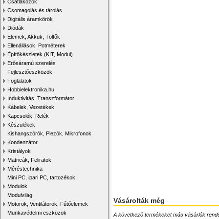
Csatlakozók
Csomagolás és tárolás
Digitális áramkörök
Diódák
Elemek, Akkuk, Töltők
Ellenállások, Potméterek
Építőkészletek (KIT, Modul)
Erősáramú szerelés
Fejlesztőeszközök
Foglalatok
Hobbielektronika.hu
Induktivitás, Transzformátor
Kábelek, Vezetékek
Kapcsolók, Relék
Készülékek
Kishangszórók, Piezók, Mikrofonok
Kondenzátor
Kristályok
Matricák, Feliratok
Méréstechnika
Mini PC, ipari PC, tartozékok
Modulok
Modulvilág
Vásárolták még
Motorok, Ventilátorok, Fűtőelemek
Munkavédelmi eszközök
A következő termékeket más vásárlók rendelték