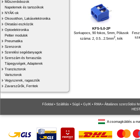
Műszerdobozok
Napelemek és tartozékok
NYÁK-ok
Okosotthon, Lakáselektronika
Oktatási eszközök
KFS-5.0-2P
Optoelektronika
Sorkapocs, 90 fokos, 5mm, Pólusok
Feszü
Peltier modulok
sza
2
száma: 2, 0.5...2.5mm
, kék
Pneumatika
Szenzorok
Szerelési segédanyagok
Szerszám és forrasztás
Tápegységek, Adapterek
Tranzisztorok
Varisztorok
Vegyszerek, ragasztók
Zavarszűrők, Ferritek
Főoldal
•
Szállítás
•
Súgó
•
GyIK
•
RMA
•
Általános szerződési fe
HESTO
A csomagküldés a ma