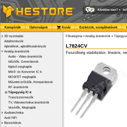
Kérdése van?
»
in
Kategóriák
Újdonságok
Kosár
Eszközök, szolgáltatások
3D nyomtatás
Főkategória
»
Analóg áramkörök
»
Tápegysé
Adathordozók
L7824CV
Ajándékok, ajándékutalványok
Analóg áramkörök
Feszültség stabilizátor, lineáris
Audio - Video áramkörök
Időzítők, Generátorok
Kijelző meghajtók
Mérő- és Konverter IC-k
MOSFET meghajtók
Műveleti erősítők, Komparátorok
RF áramkörök
Tápegység IC-k
Tranzisztormezők
TV, Videotechnikai áramkörök
Vezérlők, Meghajtók
Audiotechnika
Autó HiFi
Biztosítékok