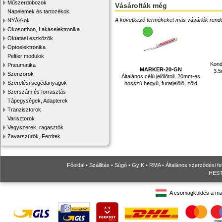
Műszerdobozok
Vásárolták még
Napelemek és tartozékok
A következő termékeket más vásárlók rendelték
NYÁK-ok
Okosotthon, Lakáselektronika
Oktatási eszközök
Optoelektronika
Peltier modulok
Konde
Pneumatika
MARKER-20-GN
3.5
Szenzorok
Általános célú jelölőtoll, 20mm-es
Szerelési segédanyagok
hosszú hegyű, furatjelölő, zöld
Szerszám és forrasztás
Tápegységek, Adapterek
Tranzisztorok
Varisztorok
Vegyszerek, ragasztók
Zavarszűrők, Ferritek
Főoldal
•
Szállítás
•
Súgó
•
GyIK
•
RMA
•
Általános szerződési fe
HESTO
A csomagküldés a ma