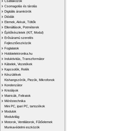
Csatlakozók
Csomagolás és tárolás
Digitális áramkörök
Diódák
Elemek, Akkuk, Töltők
Ellenállások, Potméterek
Építőkészletek (KIT, Modul)
Erősáramú szerelés
Fejlesztőeszközök
Foglalatok
Hobbielektronika.hu
Induktivitás, Transzformátor
Kábelek, Vezetékek
Kapcsolók, Relék
Készülékek
Kishangszórók, Piezók, Mikrofonok
Kondenzátor
Kristályok
Matricák, Feliratok
Méréstechnika
Mini PC, ipari PC, tartozékok
Modulok
Modulvilág
Motorok, Ventilátorok, Fűtőelemek
Munkavédelmi eszközök