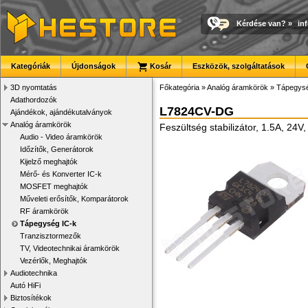
Kérdése van?
»
in
Kategóriák
Újdonságok
Kosár
Eszközök, szolgáltatások
3D nyomtatás
Főkategória
»
Analóg áramkörök
»
Tápegysé
Adathordozók
L7824CV-DG
Ajándékok, ajándékutalványok
Analóg áramkörök
Feszültség stabilizátor, 1.5A, 24
Audio - Video áramkörök
Időzítők, Generátorok
Kijelző meghajtók
Mérő- és Konverter IC-k
MOSFET meghajtók
Műveleti erősítők, Komparátorok
RF áramkörök
Tápegység IC-k
Tranzisztormezők
TV, Videotechnikai áramkörök
Vezérlők, Meghajtók
Audiotechnika
Autó HiFi
Biztosítékok