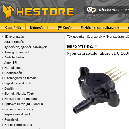
Kérdése van?
»
in
Kategóriák
Újdonságok
Kosár
Eszközök, szolgáltatások
3D nyomtatás
Főkategória
»
Szenzorok
»
Nyomásérzékel
Adathordozók
MPX2100AP
Ajándékok, ajándékutalványok
Analóg áramkörök
Nyomásérzékelő, abszolút, 0-100
Audiotechnika
Autó HiFi
Biztosítékok
Csatlakozók
Csomagolás és tárolás
Digitális áramkörök
Diódák
Elemek, Akkuk, Töltők
Ellenállások, Potméterek
Építőkészletek (KIT, Modul)
Erősáramú szerelés
Fejlesztőeszközök
Foglalatok
Hobbielektronika.hu