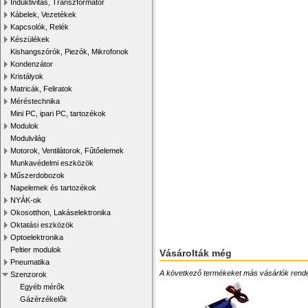
Induktivitás, Transzformátor
Kábelek, Vezetékek
Kapcsolók, Relék
Készülékek
Kishangszórók, Piezók, Mikrofonok
Kondenzátor
Kristályok
Matricák, Feliratok
Méréstechnika
Mini PC, ipari PC, tartozékok
Modulok
Modulvilág
Motorok, Ventilátorok, Fűtőelemek
Munkavédelmi eszközök
Műszerdobozok
Napelemek és tartozékok
NYÁK-ok
Okosotthon, Lakáselektronika
Oktatási eszközök
Optoelektronika
Peltier modulok
Vásárolták még
Pneumatika
A következő termékeket más vásárlók rendelték
Szenzorok
Egyéb mérők
Gázérzékelők