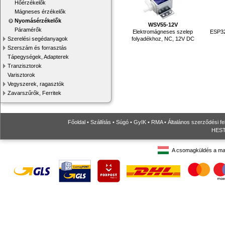
Hőérzékelők
Mágneses érzékelők
Nyomásérzékelők
WSV55-12V
Páramérők
Elektromágneses szelep
ESP32S
folyadékhoz, NC, 12V DC
Szerelési segédanyagok
Szerszám és forrasztás
Tápegységek, Adapterek
Tranzisztorok
Varisztorok
Vegyszerek, ragasztók
Zavarszűrők, Ferritek
Főoldal
•
Szállítás
•
Súgó
•
GyIK
•
RMA
•
Általános szerződési fe
HESTO
A csomagküldés a ma