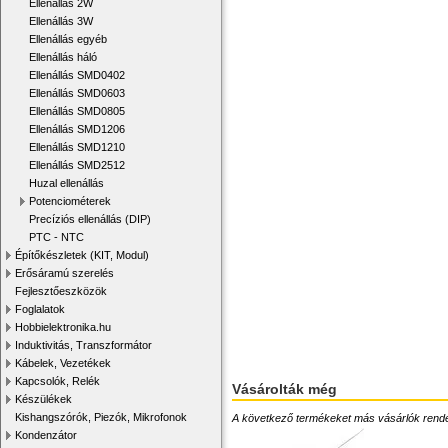
Ellenállás 2W
Ellenállás 3W
Ellenállás egyéb
Ellenállás háló
Ellenállás SMD0402
Ellenállás SMD0603
Ellenállás SMD0805
Ellenállás SMD1206
Ellenállás SMD1210
Ellenállás SMD2512
Huzal ellenállás
Potenciométerek
Precíziós ellenállás (DIP)
PTC - NTC
Építőkészletek (KIT, Modul)
Erősáramú szerelés
Fejlesztőeszközök
Foglalatok
Hobbielektronika.hu
Induktivitás, Transzformátor
Kábelek, Vezetékek
Kapcsolók, Relék
Vásárolták még
Készülékek
Kishangszórók, Piezók, Mikrofonok
A következő termékeket más vásárlók rendelték
Kondenzátor