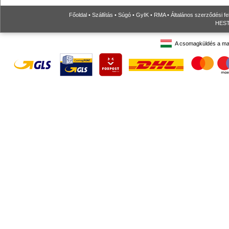
Főoldal
•
Szállítás
•
Súgó
•
GyIK
•
RMA
•
Általános szerződési fe
HESTO
A csomagküldés a ma