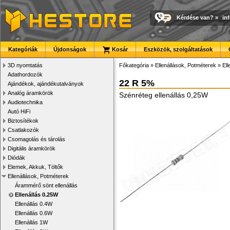
Kérdése van?
»
in
Kategóriák
Újdonságok
Kosár
Eszközök, szolgáltatások
3D nyomtatás
Főkategória
»
Ellenállások, Potméterek
»
Ell
Adathordozók
22 R 5%
Ajándékok, ajándékutalványok
Analóg áramkörök
Szénréteg ellenállás 0,25W
Audiotechnika
Autó HiFi
Biztosítékok
Csatlakozók
Csomagolás és tárolás
Digitális áramkörök
Diódák
Elemek, Akkuk, Töltők
Ellenállások, Potméterek
Árammérő sönt ellenállás
Ellenállás 0.25W
Ellenállás 0.4W
Ellenállás 0.6W
Ellenállás 1W