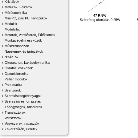
Kristályok
Matricák, Feliratok
Méréstechnika
47 R 5%
Mini PC, ipari PC, tartozékok
Szénréteg ellenállás 0,25W
Modulok
Modulvilág
Motorok, Ventilátorok, Fűtőelemek
Munkavédelmi eszközök
Műszerdobozok
Napelemek és tartozékok
NYÁK-ok
Okosotthon, Lakáselektronika
Oktatási eszközök
Optoelektronika
Peltier modulok
Pneumatika
Szenzorok
Szerelési segédanyagok
Szerszám és forrasztás
Tápegységek, Adapterek
Tranzisztorok
Varisztorok
Vegyszerek, ragasztók
Zavarszűrők, Ferritek