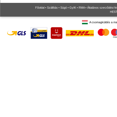
Főoldal
•
Szállítás
•
Súgó
•
GyIK
•
RMA
•
Általános szerződési fe
HESTO
A csomagküldés a ma