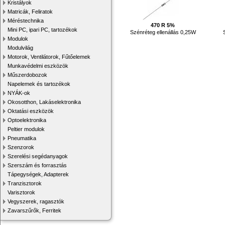
Kristályok
Matricák, Feliratok
Méréstechnika
470 R 5%
Mini PC, ipari PC, tartozékok
Szénréteg ellenállás 0,25W
Modulok
Modulvilág
Motorok, Ventilátorok, Fűtőelemek
Munkavédelmi eszközök
Műszerdobozok
Napelemek és tartozékok
NYÁK-ok
Okosotthon, Lakáselektronika
Oktatási eszközök
Optoelektronika
Peltier modulok
Pneumatika
Szenzorok
Szerelési segédanyagok
Szerszám és forrasztás
Tápegységek, Adapterek
Tranzisztorok
Varisztorok
Vegyszerek, ragasztók
Zavarszűrők, Ferritek