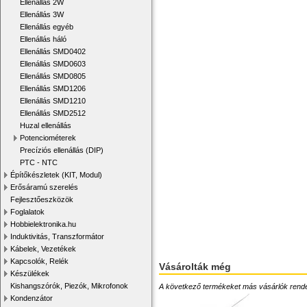
Ellenállás 2W
Ellenállás 3W
Ellenállás egyéb
Ellenállás háló
Ellenállás SMD0402
Ellenállás SMD0603
Ellenállás SMD0805
Ellenállás SMD1206
Ellenállás SMD1210
Ellenállás SMD2512
Huzal ellenállás
Potenciométerek
Precíziós ellenállás (DIP)
PTC - NTC
Építőkészletek (KIT, Modul)
Erősáramú szerelés
Fejlesztőeszközök
Foglalatok
Hobbielektronika.hu
Induktivitás, Transzformátor
Kábelek, Vezetékek
Kapcsolók, Relék
Vásárolták még
Készülékek
Kishangszórók, Piezók, Mikrofonok
A következő termékeket más vásárlók rendelték
Kondenzátor