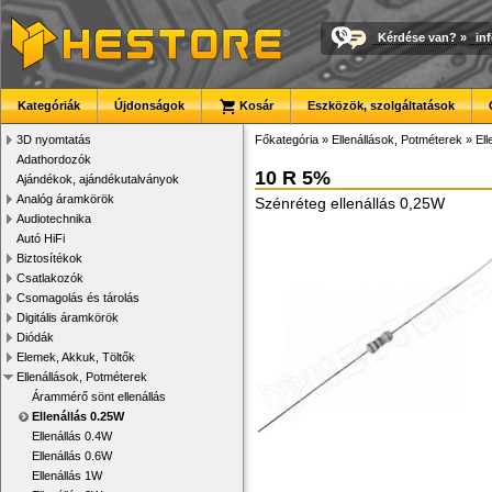
Kérdése van?
»
in
Kategóriák
Újdonságok
Kosár
Eszközök, szolgáltatások
3D nyomtatás
Főkategória
»
Ellenállások, Potméterek
»
Ell
Adathordozók
10 R 5%
Ajándékok, ajándékutalványok
Analóg áramkörök
Szénréteg ellenállás 0,25W
Audiotechnika
Autó HiFi
Biztosítékok
Csatlakozók
Csomagolás és tárolás
Digitális áramkörök
Diódák
Elemek, Akkuk, Töltők
Ellenállások, Potméterek
Árammérő sönt ellenállás
Ellenállás 0.25W
Ellenállás 0.4W
Ellenállás 0.6W
Ellenállás 1W