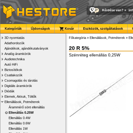
Kérdése van?
»
in
Kategóriák
Újdonságok
Kosár
Eszközök, szolgáltatások
3D nyomtatás
Főkategória
»
Ellenállások, Potméterek
»
Ell
Adathordozók
20 R 5%
Ajándékok, ajándékutalványok
Analóg áramkörök
Szénréteg ellenállás 0,25W
Audiotechnika
Autó HiFi
Biztosítékok
Csatlakozók
Csomagolás és tárolás
Digitális áramkörök
Diódák
Elemek, Akkuk, Töltők
Ellenállások, Potméterek
Árammérő sönt ellenállás
Ellenállás 0.25W
Ellenállás 0.4W
Ellenállás 0.6W
Ellenállás 1W