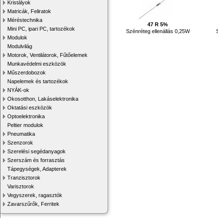
Kristályok
Matricák, Feliratok
Méréstechnika
47 R 5%
Mini PC, ipari PC, tartozékok
Szénréteg ellenállás 0,25W
Modulok
Modulvilág
Motorok, Ventilátorok, Fűtőelemek
Munkavédelmi eszközök
Műszerdobozok
Napelemek és tartozékok
NYÁK-ok
Okosotthon, Lakáselektronika
Oktatási eszközök
Optoelektronika
Peltier modulok
Pneumatika
Szenzorok
Szerelési segédanyagok
Szerszám és forrasztás
Tápegységek, Adapterek
Tranzisztorok
Varisztorok
Vegyszerek, ragasztók
Zavarszűrők, Ferritek