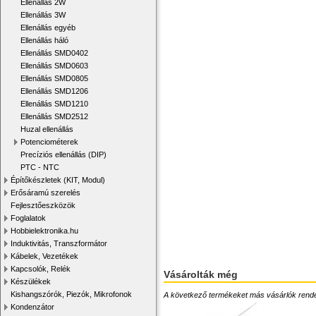
Ellenállás 2W
Ellenállás 3W
Ellenállás egyéb
Ellenállás háló
Ellenállás SMD0402
Ellenállás SMD0603
Ellenállás SMD0805
Ellenállás SMD1206
Ellenállás SMD1210
Ellenállás SMD2512
Huzal ellenállás
Potenciométerek
Precíziós ellenállás (DIP)
PTC - NTC
Építőkészletek (KIT, Modul)
Erősáramú szerelés
Fejlesztőeszközök
Foglalatok
Hobbielektronika.hu
Induktivitás, Transzformátor
Kábelek, Vezetékek
Kapcsolók, Relék
Vásárolták még
Készülékek
Kishangszórók, Piezók, Mikrofonok
A következő termékeket más vásárlók rendelték
Kondenzátor