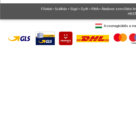
Főoldal
•
Szállítás
•
Súgó
•
GyIK
•
RMA
•
Általános szerződési fe
HESTO
A csomagküldés a ma