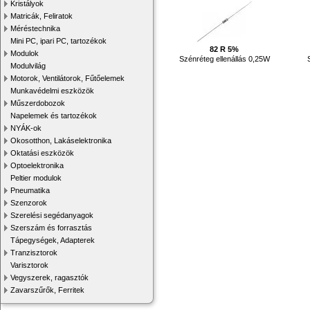
Kristályok
Matricák, Feliratok
Méréstechnika
Mini PC, ipari PC, tartozékok
82 R 5%
Modulok
Szénréteg ellenállás 0,25W
Modulvilág
Motorok, Ventilátorok, Fűtőelemek
Munkavédelmi eszközök
Műszerdobozok
Napelemek és tartozékok
NYÁK-ok
Okosotthon, Lakáselektronika
Oktatási eszközök
Optoelektronika
Peltier modulok
Pneumatika
Szenzorok
Szerelési segédanyagok
Szerszám és forrasztás
Tápegységek, Adapterek
Tranzisztorok
Varisztorok
Vegyszerek, ragasztók
Zavarszűrők, Ferritek