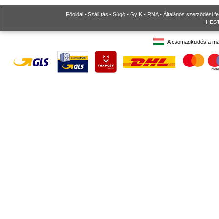
Főoldal
•
Szállítás
•
Súgó
•
GyIK
•
RMA
•
Általános szerződési fe
HESTO
A csomagküldés a ma