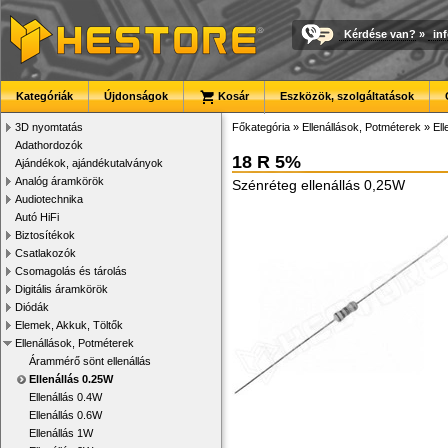
Kérdése van?
»
in
Kategóriák
Újdonságok
Kosár
Eszközök, szolgáltatások
3D nyomtatás
Főkategória
»
Ellenállások, Potméterek
»
Ell
Adathordozók
18 R 5%
Ajándékok, ajándékutalványok
Analóg áramkörök
Szénréteg ellenállás 0,25W
Audiotechnika
Autó HiFi
Biztosítékok
Csatlakozók
Csomagolás és tárolás
Digitális áramkörök
Diódák
Elemek, Akkuk, Töltők
Ellenállások, Potméterek
Árammérő sönt ellenállás
Ellenállás 0.25W
Ellenállás 0.4W
Ellenállás 0.6W
Ellenállás 1W