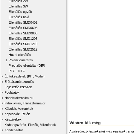
Ellenállás 2W
Ellenállás 3W
Ellenállás egyéb
Ellenállás háló
Ellenállás SMD0402
Ellenállás SMD0603
Ellenállás SMD0805
Ellenállás SMD1206
Ellenállás SMD1210
Ellenállás SMD2512
Huzal ellenállás
Potenciométerek
Precíziós ellenállás (DIP)
PTC - NTC
Építőkészletek (KIT, Modul)
Erősáramú szerelés
Fejlesztőeszközök
Foglalatok
Hobbielektronika.hu
Induktivitás, Transzformátor
Kábelek, Vezetékek
Kapcsolók, Relék
Készülékek
Vásárolták még
Kishangszórók, Piezók, Mikrofonok
Kondenzátor
A következő termékeket más vásárlók rendelték