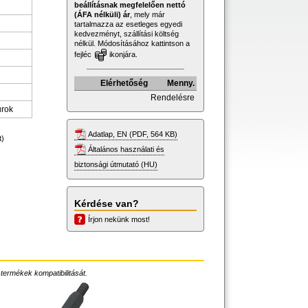
beállításnak megfelelően nettó
(ÁFA nélküli) ár
, mely már
tartalmazza az esetleges egyedi
kedvezményt, szállítási költség
nélkül. Módosításához kattintson a
fejléc
ikonjára.
Elérhetőség
Menny.
Rendelésre
urok
Adatlap, EN (PDF, 564 KB)
t)
Általános használati és
biztonsági útmutató (HU)
Kérdése van?
Írjon nekünk most!
 termékek kompatibilitását.