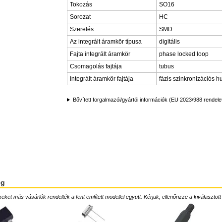
Tokozás
SO16
Sorozat
HC
Szerelés
SMD
Az integrált áramkör típusa
digitális
Fajta integrált áramkör
phase locked loop
Csomagolás fajtája
tubus
Integrált áramkör fajtája
fázis szinkronizációs h
Bővített forgalmazói/gyártói információk (EU 2023/988 rendele
ég
ket más vásárlók rendelték a fent említett modellel együtt. Kérjük, ellenőrizze a kiválasztott