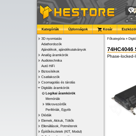
Kategóriák
Újdonságok
Kosár
Eszközök
3D nyomtatás
Főkategória
»
Digit
Adathordozók
74HC4046
Ajándékok, ajándékutalványok
Analóg áramkörök
Phase-locked-
Audiotechnika
Autó HiFi
Biztosítékok
Csatlakozók
Csomagolás és tárolás
Digitális áramkörök
Logikai áramkörök
Memóriák
Mikrovezérlők
Perifériák, Egyéb
Diódák
Elemek, Akkuk, Töltők
Ellenállások, Potméterek
Építőkészletek (KIT, Modul)