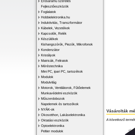
Erősáramú szerelés
Fejlesztőeszközök
Foglalatok
Hobbielektronika.hu
Induktivitás, Transzformátor
Kábelek, Vezetékek
Kapcsolók, Relék
Készülékek
Kishangszórók, Piezók, Mikrofonok
Kondenzátor
Kristályok
Matricák, Feliratok
Méréstechnika
Mini PC, ipari PC, tartozékok
Modulok
Modulvilág
Motorok, Ventilátorok, Fűtőelemek
Munkavédelmi eszközök
Műszerdobozok
Napelemek és tartozékok
NYÁK-ok
Vásárolták m
Okosotthon, Lakáselektronika
A következő terméke
Oktatási eszközök
Optoelektronika
Peltier modulok