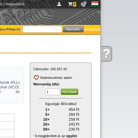
és
|
Regisztráció
0
ípus/Kifejezés:
?
Kérdése
van
Cikkszám:
100.257.43
Kedvencekhez adom
hurok (PLL)
Mennyiség (db):
torral (VCO).
táshoz és
Egységár ÁFA nélkül
1+
454
Ft
5+
284
Ft
10+
258
Ft
20+
243
Ft
50+
230
Ft
*
A megjelenített ár az
egyéni