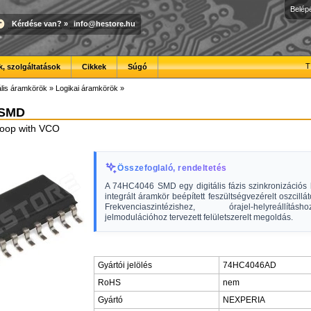
Belép
Kérdése van?
»
info@hestore.hu
T
, szolgáltatások
Cikkek
Súgó
ális áramkörök
»
Logikai áramkörök
»
 SMD
loop with VCO
Összefoglaló, rendeltetés
A 74HC4046 SMD egy digitális fázis szinkronizációs 
integrált áramkör beépített feszültségvezérelt oszcillá
Frekvenciaszintézishez, órajel-helyreállí
jelmodulációhoz tervezett felületszerelt megoldás.
Gyártói jelölés
74HC4046AD
RoHS
nem
Gyártó
NEXPERIA