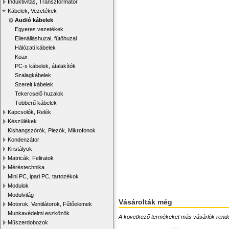
Induktivitás, Transzformátor
Kábelek, Vezetékek
Audió kábelek
Egyeres vezetékek
Ellenálláshuzal, fűtőhuzal
Hálózati kábelek
Koax
PC-s kábelek, átalakítók
Szalagkábelek
Szerelt kábelek
Tekercselő huzalok
Többerű kábelek
Kapcsolók, Relék
Készülékek
Kishangszórók, Piezók, Mikrofonok
Kondenzátor
Kristályok
Matricák, Feliratok
Méréstechnika
Mini PC, ipari PC, tartozékok
Modulok
Modulvilág
Vásárolták még
Motorok, Ventilátorok, Fűtőelemek
Munkavédelmi eszközök
A következő termékeket más vásárlók rendelték
Műszerdobozok