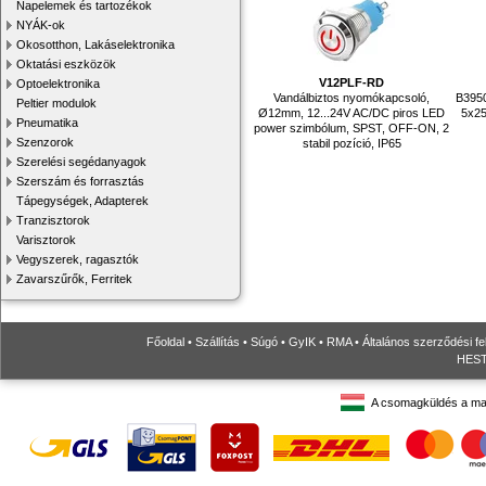
Napelemek és tartozékok
NYÁK-ok
Okosotthon, Lakáselektronika
Oktatási eszközök
V12PLF-RD
Optoelektronika
Vandálbiztos nyomókapcsoló,
B3950
Peltier modulok
Ø12mm, 12...24V AC/DC piros LED
5x25
Pneumatika
power szimbólum, SPST, OFF-ON, 2
Szenzorok
stabil pozíció, IP65
Szerelési segédanyagok
Szerszám és forrasztás
Tápegységek, Adapterek
Tranzisztorok
Varisztorok
Vegyszerek, ragasztók
Zavarszűrők, Ferritek
Főoldal
•
Szállítás
•
Súgó
•
GyIK
•
RMA
•
Általános szerződési fe
HESTO
A csomagküldés a ma