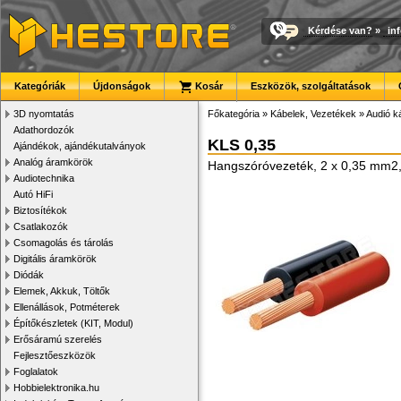
Kérdése van?
»
in
Kategóriák
Újdonságok
Kosár
Eszközök, szolgáltatások
3D nyomtatás
Főkategória
»
Kábelek, Vezetékek
»
Audió k
Adathordozók
KLS 0,35
Ajándékok, ajándékutalványok
Analóg áramkörök
Hangszóróvezeték, 2 x 0,35 mm2, 
Audiotechnika
Autó HiFi
Biztosítékok
Csatlakozók
Csomagolás és tárolás
Digitális áramkörök
Diódák
Elemek, Akkuk, Töltők
Ellenállások, Potméterek
Építőkészletek (KIT, Modul)
Erősáramú szerelés
Fejlesztőeszközök
Foglalatok
Hobbielektronika.hu