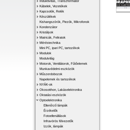
Induktivitás, Transzformátor
Kábelek, Vezetékek
Kapcsolók, Relék
Készülékek
Kishangszórók, Piezók, Mikrofonok
Kondenzátor
Kristályok
Matricák, Feliratok
Méréstechnika
Mini PC, ipari PC, tartozékok
Modulok
Modulvilág
Motorok, Ventilátorok, Fűtőelemek
Munkavédelmi eszközök
Műszerdobozok
Napelemek és tartozékok
NYÁK-ok
Okosotthon, Lakáselektronika
Oktatási eszközök
Optoelektronika
Ellenőrző lámpák
Érzékelők
Fotoellenállások
Infravörös félvezetők
Izzók, lámpák