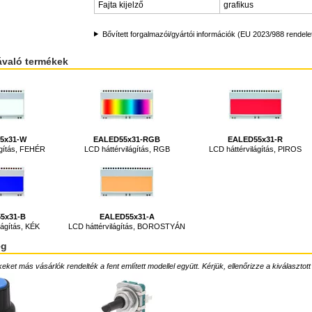
Fajta kijelző
grafikus
Bővített forgalmazói/gyártói információk (EU 2023/988 rendele
ávaló termékek
5x31-W
EALED55x31-RGB
EALED55x31-R
ágítás, FEHÉR
LCD háttérvilágítás, RGB
LCD háttérvilágítás, PIROS
5x31-B
EALED55x31-A
lágítás, KÉK
LCD háttérvilágítás, BOROSTYÁN
ég
ket más vásárlók rendelték a fent említett modellel együtt. Kérjük, ellenőrizze a kiválasztott