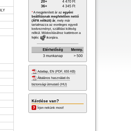
20+
4 470
Ft
36+
4 345
Ft
BLY
*
A megjelenített ár az
egyéni
beállításnak megfelelően nettó
(ÁFA nélküli) ár
, mely már
tartalmazza az esetleges egyedi
kedvezményt, szállítási költség
nélkül. Módosításához kattintson a
fejléc
ikonjára.
Elérhetőség
Menny.
3 munkanap
> 500
Adatlap, EN (PDF, 655 KB)
Általános használati és
biztonsági útmutató (HU)
Kérdése van?
Írjon nekünk most!