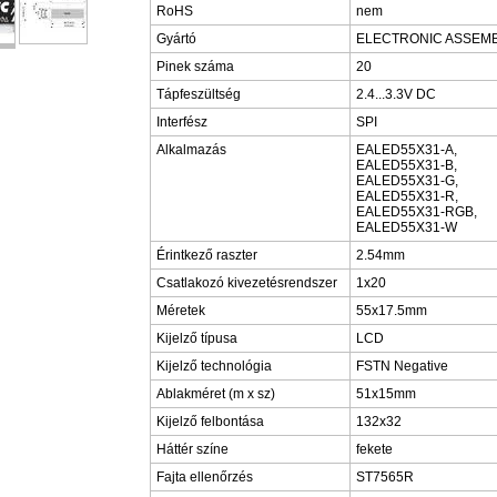
RoHS
nem
Gyártó
ELECTRONIC ASSEM
Pinek száma
20
Tápfeszültség
2.4...3.3V DC
Interfész
SPI
Alkalmazás
EALED55X31-A,
EALED55X31-B,
EALED55X31-G,
EALED55X31-R,
EALED55X31-RGB,
EALED55X31-W
Érintkező raszter
2.54mm
Csatlakozó kivezetésrendszer
1x20
Méretek
55x17.5mm
Kijelző típusa
LCD
Kijelző technológia
FSTN Negative
Ablakméret (m x sz)
51x15mm
Kijelző felbontása
132x32
Háttér színe
fekete
Fajta ellenőrzés
ST7565R