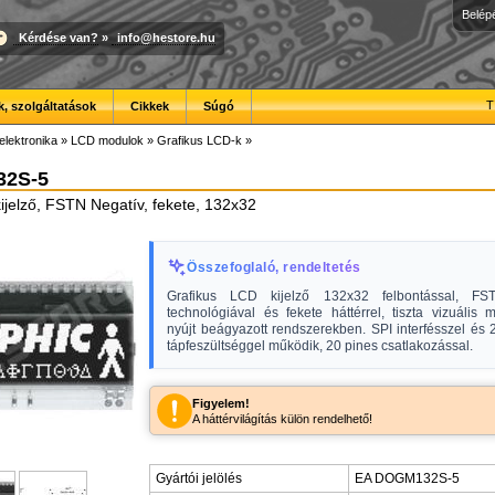
Belép
Kérdése van?
»
info@hestore.hu
T
, szolgáltatások
Cikkek
Súgó
elektronika
»
LCD modulok
»
Grafikus LCD-k
»
2S-5
ijelző, FSTN Negatív, fekete, 132x32
Összefoglaló, rendeltetés
Grafikus LCD kijelző 132x32 felbontással, FS
technológiával és fekete háttérrel, tiszta vizuális m
nyújt beágyazott rendszerekben. SPI interfésszel és
tápfeszültséggel működik, 20 pines csatlakozással.
Figyelem!
A háttérvilágítás külön rendelhető!
Gyártói jelölés
EA DOGM132S-5