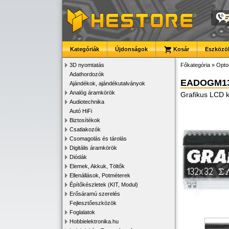
Kategóriák
Újdonságok
Kosár
Eszközök
3D nyomtatás
Főkategória
»
Opto
Adathordozók
EADOGM13
Ajándékok, ajándékutalványok
Analóg áramkörök
Grafikus LCD k
Audiotechnika
Autó HiFi
Biztosítékok
Csatlakozók
Csomagolás és tárolás
Digitális áramkörök
Diódák
Elemek, Akkuk, Töltők
Ellenállások, Potméterek
Építőkészletek (KIT, Modul)
Erősáramú szerelés
Fejlesztőeszközök
Foglalatok
Hobbielektronika.hu