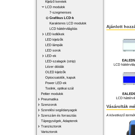
Kijelző keretek
LCD modulok
7-szegmenses
Grafikus LCD-k
Karakteres LCD modulok
Ajánlott hozz
LCD háttérvilágítás
LED kellékek
LED kijelzők
LED lámpák
LED sorok
LED-ek
EALED5
LED-szalagok (strip)
LCD háttérvil
Lézer diódák
OLED kijelzők
Optocsatolók, kapuk
Power LED-ek
Toslink, optikai szál
EALED5
Peltier modulok
LCD háttérvi
Pneumatika
Szenzorok
Vásárolták m
Szerelési segédanyagok
A következő terméke
Szerszám és forrasztás
Tápegységek, Adapterek
Tranzisztorok
Varisztorok