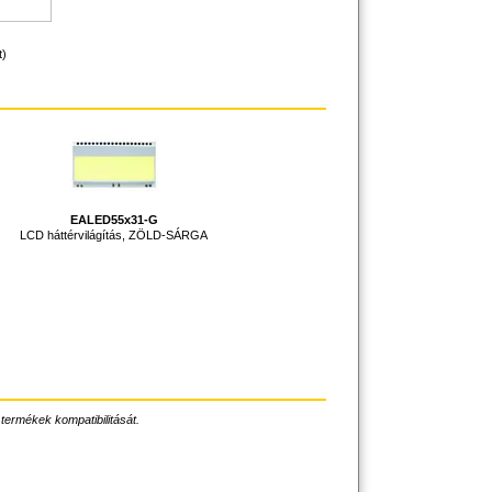
t)
EALED55x31-G
LCD háttérvilágítás, ZÖLD-SÁRGA
 termékek kompatibilitását.