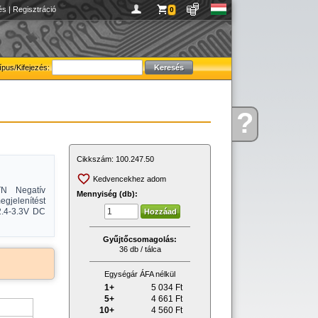
és
|
Regisztráció
0
ípus/Kifejezés:
?
Kérdése
van
Cikkszám:
100.247.50
Kedvencekhez adom
TN Negatív
Mennyiség (db):
egjelenítést
 2.4-3.3V DC
Gyűjtőcsomagolás:
36 db / tálca
Egységár ÁFA nélkül
1+
5 034
Ft
5+
4 661
Ft
10+
4 560
Ft