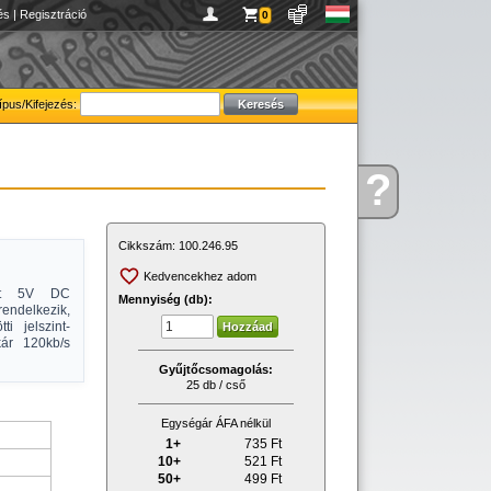
és
|
Regisztráció
0
ípus/Kifejezés:
?
Kérdése
van
Cikkszám:
100.246.95
Kedvencekhez adom
ént 5V DC
Mennyiség (db):
rendelkezik,
i jelszint-
kár 120kb/s
Gyűjtőcsomagolás:
25 db / cső
Egységár ÁFA nélkül
1+
735
Ft
10+
521
Ft
50+
499
Ft