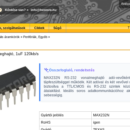
Belép
Kérdése van?
»
info@hestore.hu
T
, szolgáltatások
Cikkek
Súgó
ális áramkörök
»
Perifériák, Egyéb
»
ghajtó, 1uF 120kb/s
Összefoglaló, rendeltetés
MAX232N RS-232 vonalmeghajtó adó-vevők
tápfeszültséggel működik. Két adóval és két vevővel 
biztosítva a TTL/CMOS és RS-232 szintek között
átalakítást. Ideális soros adatkommunikációhoz a
sebességig.
Gyártói jelölés
MAX232N
RoHS
igen
Gyártó
TEXAS,