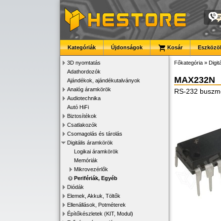
Kategóriák
Újdonságok
Kosár
Eszközök
3D nyomtatás
Főkategória
»
Digit
Adathordozók
MAX232N
Ajándékok, ajándékutalványok
Analóg áramkörök
RS-232 buszme
Audiotechnika
Autó HiFi
Biztosítékok
Csatlakozók
Csomagolás és tárolás
Digitális áramkörök
Logikai áramkörök
Memóriák
Mikrovezérlők
Perifériák, Egyéb
Diódák
Elemek, Akkuk, Töltők
Ellenállások, Potméterek
Építőkészletek (KIT, Modul)