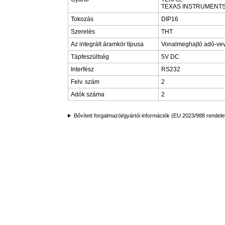
TEXAS INSTRUMENT
Tokozás
DIP16
Szerelés
THT
Az integrált áramkör típusa
Vonalmeghajtó adó-ve
Tápfeszültség
5V DC
Interfész
RS232
Felv. szám
2
Adók száma
2
Bővített forgalmazói/gyártói információk (EU 2023/988 rendele