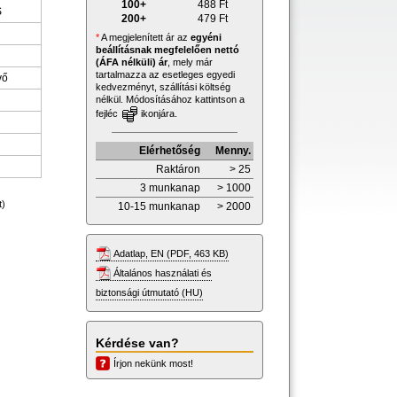
100+
488
Ft
S
200+
479
Ft
*
A megjelenített ár az
egyéni
beállításnak megfelelően nettó
(ÁFA nélküli) ár
, mely már
tartalmazza az esetleges egyedi
vő
kedvezményt, szállítási költség
nélkül. Módosításához kattintson a
fejléc
ikonjára.
Elérhetőség
Menny.
Raktáron
> 25
3 munkanap
> 1000
t)
10-15 munkanap
> 2000
Adatlap, EN (PDF, 463 KB)
Általános használati és
biztonsági útmutató (HU)
Kérdése van?
Írjon nekünk most!