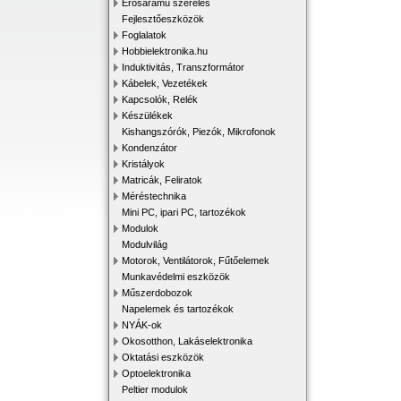
Erősáramú szerelés
Fejlesztőeszközök
Foglalatok
Hobbielektronika.hu
Induktivitás, Transzformátor
Kábelek, Vezetékek
Kapcsolók, Relék
Készülékek
Kishangszórók, Piezók, Mikrofonok
Kondenzátor
Kristályok
Matricák, Feliratok
Méréstechnika
Mini PC, ipari PC, tartozékok
Modulok
Modulvilág
Motorok, Ventilátorok, Fűtőelemek
Munkavédelmi eszközök
Műszerdobozok
Napelemek és tartozékok
NYÁK-ok
Okosotthon, Lakáselektronika
Oktatási eszközök
Optoelektronika
Peltier modulok