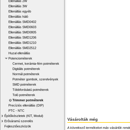
Ellenállás 2W
Ellenállás 3W
Ellenállás egyéb
Ellenállás háló
Ellenállás SMD0402
Ellenállás SMD0603
Ellenállás SMD0805
Ellenállás SMD1206
Ellenállás SMD1210
Ellenállás SMD2512
Huzal ellenállás
Potenciométerek
Cermet, kerámia-fém potméterek
Digitális potméterek
Normál potméterek
Potméter gombok, szerelvények
SMD potméterek
Többfordulatú potméterek
Toló potméterek
Trimmer potméterek
Precíziós ellenállás (DIP)
PTC - NTC
Építőkészletek (KIT, Modul)
Vásárolták még
Erősáramú szerelés
Fejlesztőeszközök
A következő termékeket más vásárlók rendelték