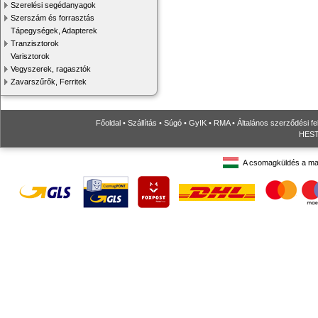
Szerelési segédanyagok
Szerszám és forrasztás
Tápegységek, Adapterek
Tranzisztorok
Varisztorok
Vegyszerek, ragasztók
Zavarszűrők, Ferritek
Főoldal
•
Szállítás
•
Súgó
•
GyIK
•
RMA
•
Általános szerződési fe
HESTO
A csomagküldés a ma