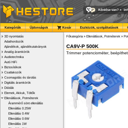
Kérdése van?
»
in
Kategóriák
Újdonságok
Kosár
Eszközök, szolgáltatások
3D nyomtatás
Főkategória
»
Ellenállások, Potméterek
»
Po
Adathordozók
CA9V-P 500K
Ajándékok, ajándékutalványok
Analóg áramkörök
Trimmer potenciométer, beépíthet
Audiotechnika
Autó HiFi
Biztosítékok
Csatlakozók
Csomagolás és tárolás
Digitális áramkörök
Diódák
Elemek, Akkuk, Töltők
Ellenállások, Potméterek
Árammérő sönt ellenállás
Ellenállás 0.25W
Ellenállás 0.4W
Ellenállás 0.6W
Ellenállás 1W