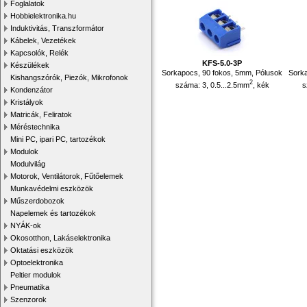
Foglalatok
Hobbielektronika.hu
Induktivitás, Transzformátor
Kábelek, Vezetékek
Kapcsolók, Relék
KFS-5.0-3P
Készülékek
Sorkapocs, 90 fokos, 5mm, Pólusok
Sorka
Kishangszórók, Piezók, Mikrofonok
2
száma: 3, 0.5...2.5mm
, kék
s
Kondenzátor
Kristályok
Matricák, Feliratok
Méréstechnika
Mini PC, ipari PC, tartozékok
Modulok
Modulvilág
Motorok, Ventilátorok, Fűtőelemek
Munkavédelmi eszközök
Műszerdobozok
Napelemek és tartozékok
NYÁK-ok
Okosotthon, Lakáselektronika
Oktatási eszközök
Optoelektronika
Peltier modulok
Pneumatika
Szenzorok