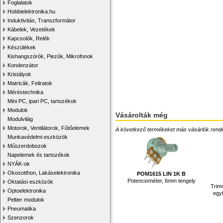
Foglalatok
Hobbielektronika.hu
Induktivitás, Transzformátor
Kábelek, Vezetékek
Kapcsolók, Relék
Készülékek
Kishangszórók, Piezók, Mikrofonok
Kondenzátor
Kristályok
Matricák, Feliratok
Méréstechnika
Mini PC, ipari PC, tartozékok
Modulok
Vásárolták még
Modulvilág
Motorok, Ventilátorok, Fűtőelemek
A következő termékeket más vásárlók rendelték
Munkavédelmi eszközök
Műszerdobozok
Napelemek és tartozékok
NYÁK-ok
Okosotthon, Lakáselektronika
POM1615 LIN 1K B
Potenciométer, 6mm tengely
Oktatási eszközök
Trim
Optoelektronika
egy
Peltier modulok
Pneumatika
Szenzorok