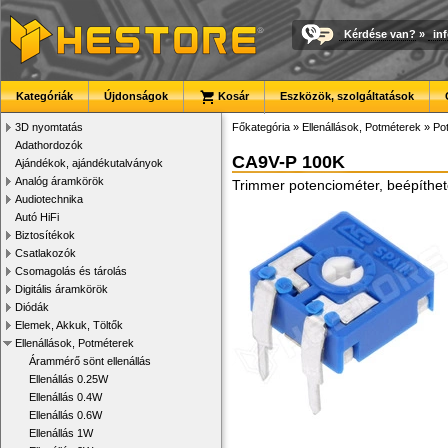
Kérdése van?
»
in
Kategóriák
Újdonságok
Kosár
Eszközök, szolgáltatások
3D nyomtatás
Főkategória
»
Ellenállások, Potméterek
»
Po
Adathordozók
CA9V-P 100K
Ajándékok, ajándékutalványok
Analóg áramkörök
Trimmer potenciométer, beépíthető
Audiotechnika
Autó HiFi
Biztosítékok
Csatlakozók
Csomagolás és tárolás
Digitális áramkörök
Diódák
Elemek, Akkuk, Töltők
Ellenállások, Potméterek
Árammérő sönt ellenállás
Ellenállás 0.25W
Ellenállás 0.4W
Ellenállás 0.6W
Ellenállás 1W