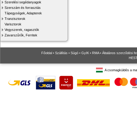
Szerelési segédanyagok
Szerszám és forrasztás
Tápegységek, Adapterek
Tranzisztorok
Varisztorok
Vegyszerek, ragasztók
Zavarszűrők, Ferritek
Főoldal
•
Szállítás
•
Súgó
•
GyIK
•
RMA
•
Általános szerződési fe
HESTO
A csomagküldés a ma