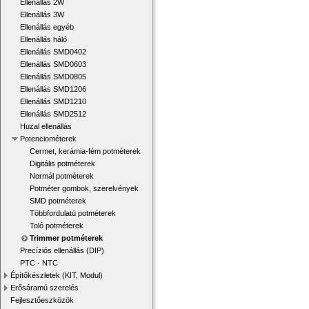
Ellenállás 2W
Ellenállás 3W
Ellenállás egyéb
Ellenállás háló
Ellenállás SMD0402
Ellenállás SMD0603
Ellenállás SMD0805
Ellenállás SMD1206
Ellenállás SMD1210
Ellenállás SMD2512
Huzal ellenállás
Potenciométerek
Cermet, kerámia-fém potméterek
Digitális potméterek
Normál potméterek
Potméter gombok, szerelvények
SMD potméterek
Többfordulatú potméterek
Toló potméterek
Trimmer potméterek
Precíziós ellenállás (DIP)
PTC - NTC
Építőkészletek (KIT, Modul)
Erősáramú szerelés
Fejlesztőeszközök