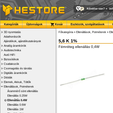
Kérdése van?
»
in
Kategóriák
Újdonságok
Kosár
Eszközök, szolgáltatások
3D nyomtatás
Főkategória
»
Ellenállások, Potméterek
»
Ell
Adathordozók
5,6 K 1%
Ajándékok, ajándékutalványok
Analóg áramkörök
Fémréteg ellenállás 0,4W
Audiotechnika
Autó HiFi
Biztosítékok
Csatlakozók
Csomagolás és tárolás
Digitális áramkörök
Diódák
Elemek, Akkuk, Töltők
Ellenállások, Potméterek
Árammérő sönt ellenállás
Ellenállás 0.25W
Ellenállás 0.4W
Ellenállás 0.6W
Ellenállás 1W