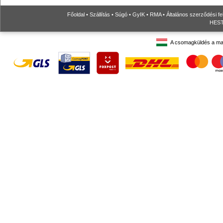
Főoldal
•
Szállítás
•
Súgó
•
GyIK
•
RMA
•
Általános szerződési fe
HESTO
A csomagküldés a ma