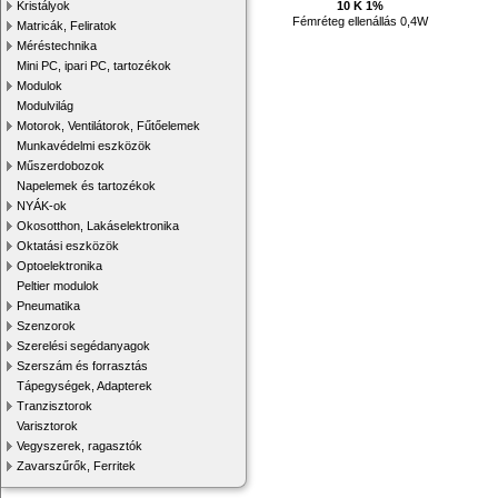
10 K 1%
Kristályok
Fémréteg ellenállás 0,4W
Matricák, Feliratok
Méréstechnika
Mini PC, ipari PC, tartozékok
Modulok
Modulvilág
Motorok, Ventilátorok, Fűtőelemek
Munkavédelmi eszközök
Műszerdobozok
Napelemek és tartozékok
NYÁK-ok
Okosotthon, Lakáselektronika
Oktatási eszközök
Optoelektronika
Peltier modulok
Pneumatika
Szenzorok
Szerelési segédanyagok
Szerszám és forrasztás
Tápegységek, Adapterek
Tranzisztorok
Varisztorok
Vegyszerek, ragasztók
Zavarszűrők, Ferritek