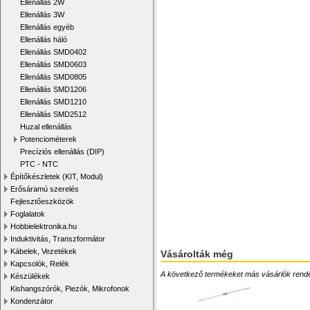
Ellenállás 2W
Ellenállás 3W
Ellenállás egyéb
Ellenállás háló
Ellenállás SMD0402
Ellenállás SMD0603
Ellenállás SMD0805
Ellenállás SMD1206
Ellenállás SMD1210
Ellenállás SMD2512
Huzal ellenállás
Potenciométerek
Precíziós ellenállás (DIP)
PTC - NTC
Építőkészletek (KIT, Modul)
Erősáramú szerelés
Fejlesztőeszközök
Foglalatok
Hobbielektronika.hu
Induktivitás, Transzformátor
Kábelek, Vezetékek
Vásárolták még
Kapcsolók, Relék
A következő termékeket más vásárlók rendelték
Készülékek
Kishangszórók, Piezók, Mikrofonok
Kondenzátor