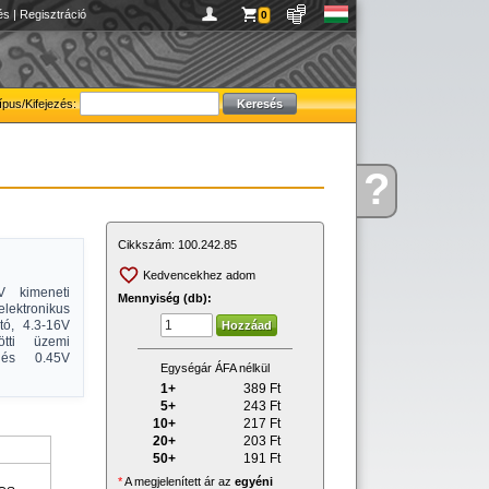
és
|
Regisztráció
0
ípus/Kifejezés:
?
Kérdése
van
Cikkszám:
100.242.85
Kedvencekhez adom
V kimeneti
Mennyiség (db):
ektronikus
tó, 4.3-16V
tti üzemi
 és 0.45V
Egységár ÁFA nélkül
1+
389
Ft
5+
243
Ft
10+
217
Ft
20+
203
Ft
50+
191
Ft
*
A megjelenített ár az
egyéni