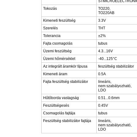
STMICROELECTRONI
Tokozás
TO220,
TO220AB
Kimeneti feszültség
3.3V
Szerelés
THT
Tolerancia
±2%
Fajta csomagolás
tubus
Üzemi feszültség
4.3...16V
Üzemi hőmérséklet
-40...125°C
Az integrált áramkör típusa
feszültség stabilizátor
Kimeneti áram
0.5A
Fajta feszültség stabilizátor
lineáris,
nem szabályozható,
LDO
Hűtőborda vastagság
0.51...0.6mm
Feszültségesés
0.45V
Csomagolás fajtája
tubus
Feszültség stabilizátor fajtája
lineáris,
nem szabályozható,
LDO