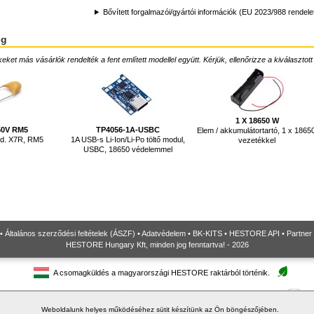
Bővített forgalmazói/gyártói információk (EU 2023/988 rendele
ég
ket más vásárlók rendelték a fent említett modellel együtt. Kérjük, ellenőrizze a kiválasztott
1 X 18650 W
 50V RM5
TP4056-1A-USBC
Elem / akkumulátortartó, 1 x 1865
nd. X7R, RM5
1A USB-s Li-Ion/Li-Po töltő modul,
vezetékkel
USBC, 18650 védelemmel
•
Általános szerződési feltételek (ÁSZF)
•
Adatvédelem
•
BK-KITS
•
HESTORE API
•
Partner
HESTORE Hungary Kft, minden jog fenntartva! - 2026
A csomagküldés a magyarországi HESTORE raktárból történik.
Weboldalunk helyes működéséhez sütit készítünk az Ön böngészőjében.