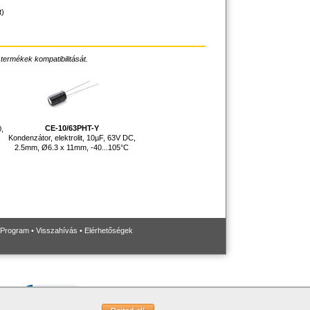
t)
 termékek kompatibilitását.
CE-10/63PHT-Y
0,
Kondenzátor, elektrolit, 10µF, 63V DC,
2.5mm, Ø6.3 x 11mm, -40...105°C
 Program
•
Visszahívás
•
Elérhetőségek