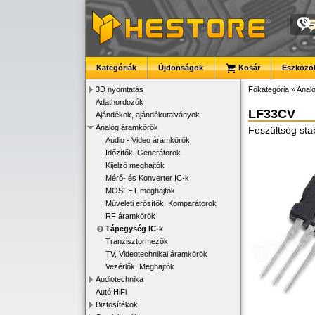
Kategóriák
Újdonságok
Kosár
Eszközök
3D nyomtatás
Főkategória
»
Anal
Adathordozók
LF33CV
Ajándékok, ajándékutalványok
Analóg áramkörök
Feszültség sta
Audio - Video áramkörök
Időzítők, Generátorok
Kijelző meghajtók
Mérő- és Konverter IC-k
MOSFET meghajtók
Műveleti erősítők, Komparátorok
RF áramkörök
Tápegység IC-k
Tranzisztormezők
TV, Videotechnikai áramkörök
Vezérlők, Meghajtók
Audiotechnika
Autó HiFi
Biztosítékok