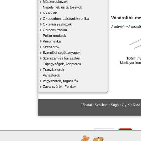
Műszerdobozok
Napelemek és tartozékok
NYÁK-ok
Vásárolták m
Okosotthon, Lakáselektronika
Oktatási eszközök
A következő terméke
Optoelektronika
Peltier modulok
Pneumatika
Szenzorok
Szerelési segédanyagok
Szerszám és forrasztás
100nF /
Multilayer ko
Tápegységek, Adapterek
Tranzisztorok
Varisztorok
Vegyszerek, ragasztók
Zavarszűrők, Ferritek
Főoldal
•
Szállítás
•
Súgó
•
GyIK
•
RMA