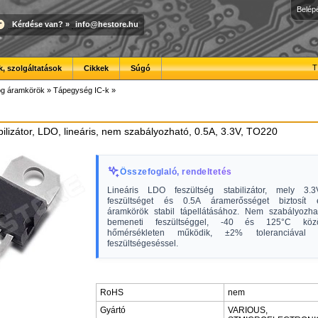
Belép
Kérdése van?
»
info@hestore.hu
T
, szolgáltatások
Cikkek
Súgó
óg áramkörök
»
Tápegység IC-k
»
bilizátor, LDO, lineáris, nem szabályozható, 0.5A, 3.3V, TO220
Összefoglaló, rendeltetés
Lineáris LDO feszültség stabilizátor, mely 3.3
feszültséget és 0.5A áramerősséget biztosít el
áramkörök stabil tápellátásához. Nem szabályozha
bemeneti feszültséggel, -40 és 125°C közö
hőmérsékleten működik, ±2% toleranciával
feszültségeséssel.
RoHS
nem
Gyártó
VARIOUS,