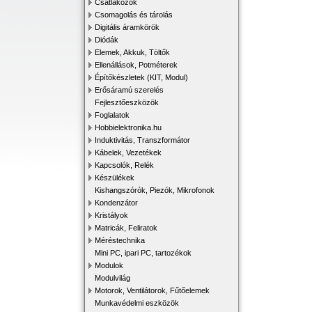
Csatlakozók
Csomagolás és tárolás
Digitális áramkörök
Diódák
Elemek, Akkuk, Töltők
Ellenállások, Potméterek
Építőkészletek (KIT, Modul)
Erősáramú szerelés
Fejlesztőeszközök
Foglalatok
Hobbielektronika.hu
Induktivitás, Transzformátor
Kábelek, Vezetékek
Kapcsolók, Relék
Készülékek
Kishangszórók, Piezók, Mikrofonok
Kondenzátor
Kristályok
Matricák, Feliratok
Méréstechnika
Mini PC, ipari PC, tartozékok
Modulok
Modulvilág
Motorok, Ventilátorok, Fűtőelemek
Munkavédelmi eszközök