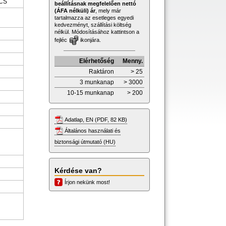
CS
beállításnak megfelelően nettó
(ÁFA nélküli) ár
, mely már
tartalmazza az esetleges egyedi
kedvezményt, szállítási költség
nélkül. Módosításához kattintson a
fejléc
ikonjára.
Elérhetőség
Menny.
Raktáron
> 25
3 munkanap
> 3000
10-15 munkanap
> 200
Adatlap, EN (PDF, 82 KB)
Általános használati és
biztonsági útmutató (HU)
Kérdése van?
Írjon nekünk most!