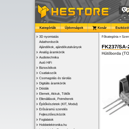
Kategóriák
Újdonságok
Kosár
Eszközök
3D nyomtatás
Főkategória
»
Szer
Adathordozók
FK237/SA-
Ajándékok, ajándékutalványok
Analóg áramkörök
Hűtőborda (TO
Audiotechnika
Autó HiFi
Biztosítékok
Csatlakozók
Csomagolás és tárolás
Digitális áramkörök
Diódák
Elemek, Akkuk, Töltők
Ellenállások, Potméterek
Építőkészletek (KIT, Modul)
Erősáramú szerelés
Fejlesztőeszközök
Foglalatok
Hobbielektronika.hu