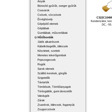
Anyák
Biztosító gyűrűk, seeger gyűrűk
Csavarok
Csövek, vízcsövek
C322C104M
Érvéghüvely
Kondenzátor, ker
Gépépítő elemek
DC, -55.
Géplábak
Gumilábak, műszerlábak
Hűtőbordák
Játék alkatrészek
Kábelkötegelők, bilincsek
Készletek, szettek
Menetes tekerőgombok
Popszegecsek
Rugók
Sarok elemek
Szállító kerekek, görgők
Szigetelők
Távtartók
Tömítések, Tömítőanyagok
Törésgátlók, gumi átvezetők
Vakdugók
Zárak
Zsanérok, bilincsek, fogantyúk
Zsugorcsövek