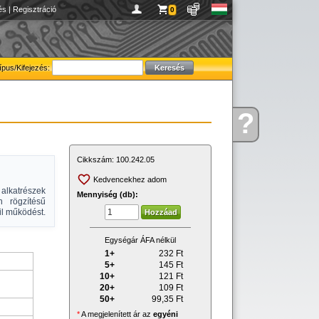
és
|
Regisztráció
0
ípus/Kifejezés:
?
Kérdése
van
Cikkszám:
100.242.05
Kedvencekhez adom
lkatrészek
Mennyiség (db):
n rögzítésű
bil működést.
Egységár ÁFA nélkül
1+
232
Ft
5+
145
Ft
10+
121
Ft
20+
109
Ft
50+
99,35
Ft
*
A megjelenített ár az
egyéni