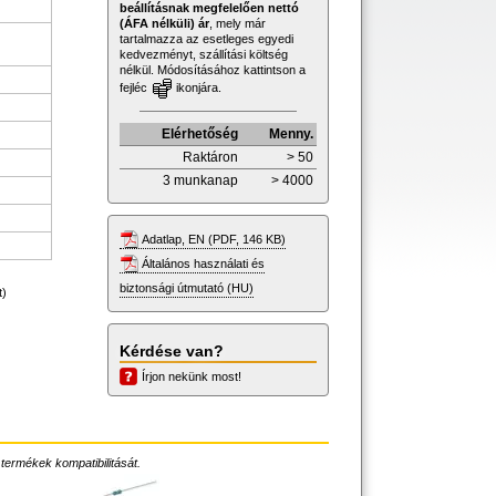
beállításnak megfelelően nettó
(ÁFA nélküli) ár
, mely már
tartalmazza az esetleges egyedi
kedvezményt, szállítási költség
nélkül. Módosításához kattintson a
fejléc
ikonjára.
Elérhetőség
Menny.
Raktáron
> 50
3 munkanap
> 4000
Adatlap, EN (PDF, 146 KB)
Általános használati és
biztonsági útmutató (HU)
t)
Kérdése van?
Írjon nekünk most!
 termékek kompatibilitását.