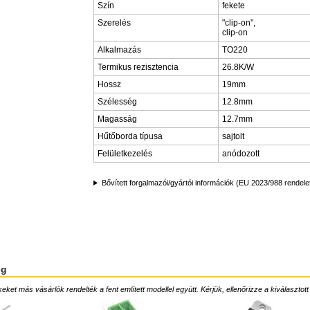
Szín
fekete
Szerelés
"clip-on",
clip-on
Alkalmazás
TO220
Termikus rezisztencia
26.8K/W
Hossz
19mm
Szélesség
12.8mm
Magasság
12.7mm
Hűtőborda típusa
sajtolt
Felületkezelés
anódozott
Bővített forgalmazói/gyártói információk (EU 2023/988 rendele
ég
ket más vásárlók rendelték a fent említett modellel együtt. Kérjük, ellenőrizze a kiválasztott