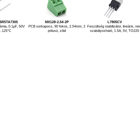
5R5TA7305
MX128-2.54-2P
L7805CV
ámia, 0.1µF, 50V
PCB sorkapocs, 90 fokos, 2.54mm, 2
Feszültség stabilizátor, lineáris, n
..125°C
pólusú, zöld
szabályozható, 1.5A, 5V, TO220