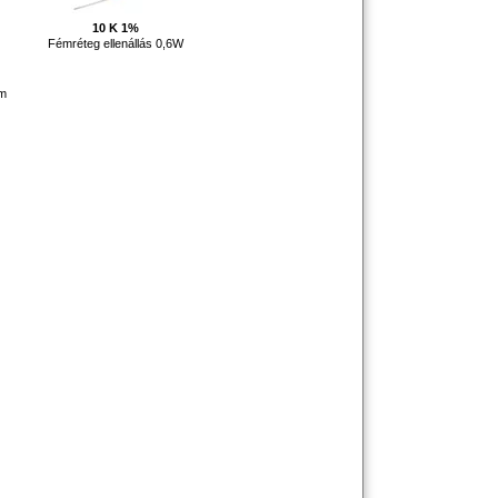
10 K 1%
Fémréteg ellenállás 0,6W
em