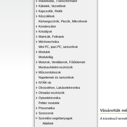
Induktivitás, Transzformátor
Kábelek, Vezetékek
Kapcsolók, Relék
Készülékek
Kishangszórók, Piezók, Mikrofonok
Kondenzátor
Kristályok
Matricák, Feliratok
Méréstechnika
Mini PC, ipari PC, tartozékok
Modulok
Modulvilág
Motorok, Ventilátorok, Fűtőelemek
Munkavédelmi eszközök
Műszerdobozok
Napelemek és tartozékok
NYÁK-ok
Okosotthon, Lakáselektronika
Oktatási eszközök
Optoelektronika
Peltier modulok
Pneumatika
Vásárolták m
Szenzorok
Szerelési segédanyagok
A következő terméke
Alátétek