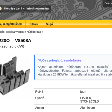
Belép
Kérdése van?
»
info@hestore.hu
T
, szolgáltatások
Cikkek
Súgó
elési segédanyagok
»
Hűtőbordák
»
220O = V8508A
-220, 26.8K/W)
Összefoglaló, rendeltetés
Sajtolt alumínium hűtőborda TO-220 tokozású a
hőelvezetésére. Fekete, anódozott felületű, clip-o
kialakítása 26.8K/W termikus ellenállással segíti a sta
RoHS
igen
Gyártó
FISHER,
STONECOLD
Anyag
Alumínium