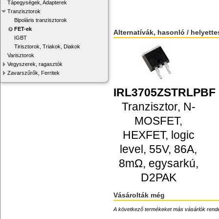
Tápegységek, Adapterek
Tranzisztorok
Bipoláris tranzisztorok
FET-ek
Alternatívák, hasonló / helyett
IGBT
Tirisztorok, Triakok, Diakok
Varisztorok
Vegyszerek, ragasztók
Zavarszűrők, Ferritek
IRL3705ZSTRLPBF
Tranzisztor, N-
MOSFET,
HEXFET, logic
level, 55V, 86A,
8mΩ, egysarkú,
D2PAK
Vásárolták még
A következő termékeket más vásárlók rendelték