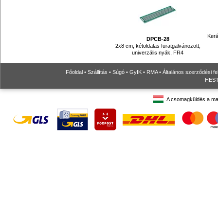
Ker
DPCB-28
2x8 cm, kétoldalas furatgalvánozott,
univerzális nyák, FR4
Főoldal
•
Szállítás
•
Súgó
•
GyIK
•
RMA
•
Általános szerződési fe
HESTO
A csomagküldés a ma