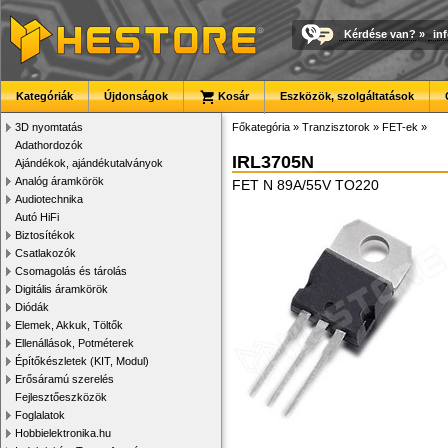
Kérdése van?
»
in
Kategóriák
Újdonságok
Kosár
Eszközök, szolgáltatások
3D nyomtatás
Főkategória
»
Tranzisztorok
»
FET-ek
»
Adathordozók
IRL3705N
Ajándékok, ajándékutalványok
Analóg áramkörök
FET N 89A/55V TO220
Audiotechnika
Autó HiFi
Biztosítékok
Csatlakozók
Csomagolás és tárolás
Digitális áramkörök
Diódák
Elemek, Akkuk, Töltők
Ellenállások, Potméterek
Építőkészletek (KIT, Modul)
Erősáramú szerelés
Fejlesztőeszközök
Foglalatok
Hobbielektronika.hu