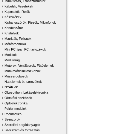
Induktivitás, Transzformátor
Kábelek, Vezetékek
Kapcsolók, Relék
Készülékek
Kishangszórók, Piezók, Mikrofonok
Kondenzátor
Kristályok
Matricák, Feliratok
Méréstechnika
Mini PC, ipari PC, tartozékok
Modulok
Modulvilág
Motorok, Ventilátorok, Fűtőelemek
Munkavédelmi eszközök
Műszerdobozok
Napelemek és tartozékok
NYÁK-ok
Okosotthon, Lakáselektronika
Oktatási eszközök
Optoelektronika
Peltier modulok
Pneumatika
Szenzorok
Szerelési segédanyagok
Szerszám és forrasztás