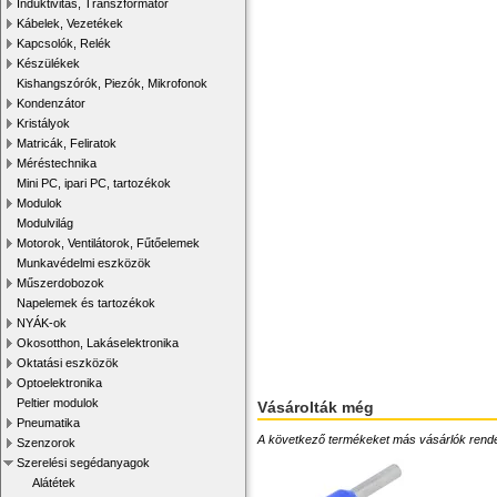
Induktivitás, Transzformátor
Kábelek, Vezetékek
Kapcsolók, Relék
Készülékek
Kishangszórók, Piezók, Mikrofonok
Kondenzátor
Kristályok
Matricák, Feliratok
Méréstechnika
Mini PC, ipari PC, tartozékok
Modulok
Modulvilág
Motorok, Ventilátorok, Fűtőelemek
Munkavédelmi eszközök
Műszerdobozok
Napelemek és tartozékok
NYÁK-ok
Okosotthon, Lakáselektronika
Oktatási eszközök
Optoelektronika
Peltier modulok
Vásárolták még
Pneumatika
A következő termékeket más vásárlók rendelték
Szenzorok
Szerelési segédanyagok
Alátétek