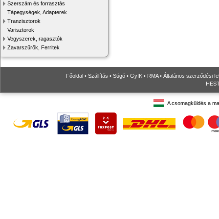
Szerszám és forrasztás
Tápegységek, Adapterek
Tranzisztorok
Varisztorok
Vegyszerek, ragasztók
Zavarszűrők, Ferritek
Főoldal
•
Szállítás
•
Súgó
•
GyIK
•
RMA
•
Általános szerződési fe
HESTO
A csomagküldés a ma