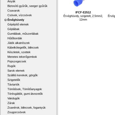
Anyák
Biztosító gyűrűk, seeger gyűrűk
Csavarok
IFCF-E2512
Csövek, vízcsövek
Érvéghüvely, szigetelt, 2.5mm2,
Érvég
12mm
Érvéghüvely
Gépépítő elemek
Géplábak
Gumilábak, műszerlábak
Hűtőbordák
Játék alkatrészek
Kábelkötegelők, bilincsek
Készletek, szettek
Menetes tekerőgombok
Popszegecsek
Rugók
Sarok elemek
Szállító kerekek, görgők
Szigetelők
Távtartók
Tömítések, Tömítőanyagok
Törésgátlók, gumi átvezetők
Vakdugók
Zárak
Zsanérok, bilincsek, fogantyúk
Zsugorcsövek