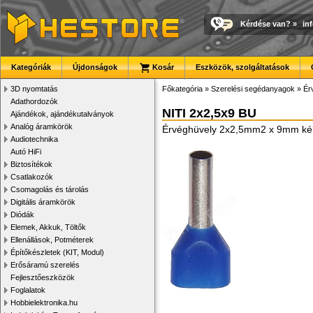
Kérdése van?
»
in
Kategóriák
Újdonságok
Kosár
Eszközök, szolgáltatások
3D nyomtatás
Főkategória
»
Szerelési segédanyagok
»
Ér
Adathordozók
NITI 2x2,5x9 BU
Ajándékok, ajándékutalványok
Analóg áramkörök
Érvéghüvely 2x2,5mm2 x 9mm ké
Audiotechnika
Autó HiFi
Biztosítékok
Csatlakozók
Csomagolás és tárolás
Digitális áramkörök
Diódák
Elemek, Akkuk, Töltők
Ellenállások, Potméterek
Építőkészletek (KIT, Modul)
Erősáramú szerelés
Fejlesztőeszközök
Foglalatok
Hobbielektronika.hu