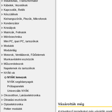
Induktivitás, Transzformátor
Kábelek, Vezetékek
Kapcsolók, Relék
Készülékek
Kishangszórók, Piezók, Mikrofonok
Kondenzátor
Kristályok
Matricák, Feliratok
Méréstechnika
Mini PC, ipari PC, tartozékok
Modulok
Modulvilág
Motorok, Ventilátorok, Fűtőelemek
Munkavédelmi eszközök
Műszerdobozok
Napelemek és tartozékok
NYÁK-ok
NYÁK lemezek
NYÁK segédanyagok
Próbapanelek
Univerzális NYÁK
Okosotthon, Lakáselektronika
Oktatási eszközök
Vásárolták még
Optoelektronika
Peltier modulok
A következő termékeket más vásárlók rendelték