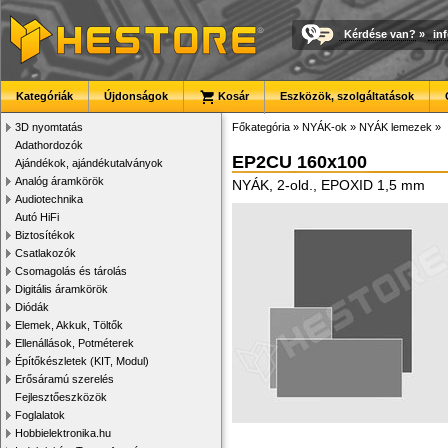
Kérdése van?
»
in
Kategóriák
Újdonságok
Kosár
Eszközök, szolgáltatások
3D nyomtatás
Főkategória
»
NYÁK-ok
»
NYÁK lemezek
»
Adathordozók
EP2CU 160x100
Ajándékok, ajándékutalványok
Analóg áramkörök
NYÁK, 2-old., EPOXID 1,5 mm
Audiotechnika
Autó HiFi
Biztosítékok
Csatlakozók
Csomagolás és tárolás
Digitális áramkörök
Diódák
Elemek, Akkuk, Töltők
Ellenállások, Potméterek
Építőkészletek (KIT, Modul)
Erősáramú szerelés
Fejlesztőeszközök
Foglalatok
Hobbielektronika.hu