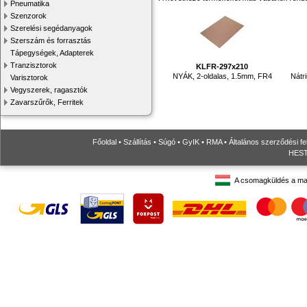
Pneumatika
Szenzorok
Szerelési segédanyagok
Szerszám és forrasztás
Tápegységek, Adapterek
Tranzisztorok
KLFR-297x210
NYÁK, 2-oldalas, 1.5mm, FR4
Nátr
Varisztorok
Vegyszerek, ragasztók
Zavarszűrők, Ferritek
Főoldal
•
Szállítás
•
Súgó
•
GyIK
•
RMA
•
Általános szerződési fe
HESTO
A csomagküldés a ma