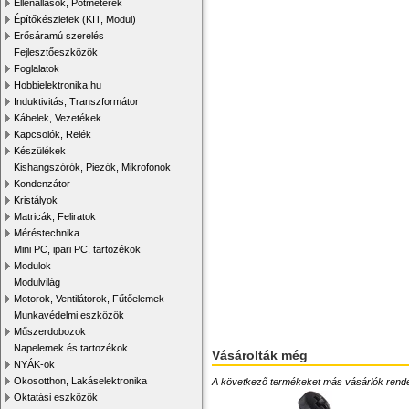
Ellenállások, Potméterek
Építőkészletek (KIT, Modul)
Erősáramú szerelés
Fejlesztőeszközök
Foglalatok
Hobbielektronika.hu
Induktivitás, Transzformátor
Kábelek, Vezetékek
Kapcsolók, Relék
Készülékek
Kishangszórók, Piezók, Mikrofonok
Kondenzátor
Kristályok
Matricák, Feliratok
Méréstechnika
Mini PC, ipari PC, tartozékok
Modulok
Modulvilág
Motorok, Ventilátorok, Fűtőelemek
Munkavédelmi eszközök
Műszerdobozok
Napelemek és tartozékok
Vásárolták még
NYÁK-ok
Okosotthon, Lakáselektronika
A következő termékeket más vásárlók rendelték
Oktatási eszközök