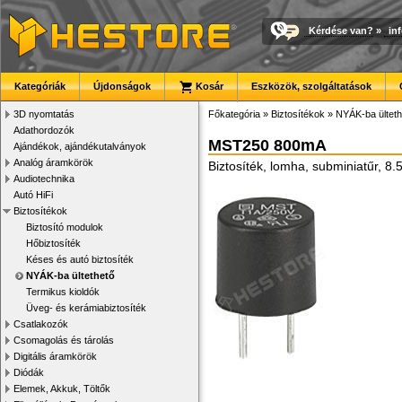
Kérdése van?
»
in
Kategóriák
Újdonságok
Kosár
Eszközök, szolgáltatások
3D nyomtatás
Főkategória
»
Biztosítékok
»
NYÁK-ba ülteth
Adathordozók
MST250 800mA
Ajándékok, ajándékutalványok
Analóg áramkörök
Biztosíték, lomha, subminiatűr, 8
Audiotechnika
Autó HiFi
Biztosítékok
Biztosító modulok
Hőbiztosíték
Késes és autó biztosíték
NYÁK-ba ültethető
Termikus kioldók
Üveg- és kerámiabiztosíték
Csatlakozók
Csomagolás és tárolás
Digitális áramkörök
Diódák
Elemek, Akkuk, Töltők