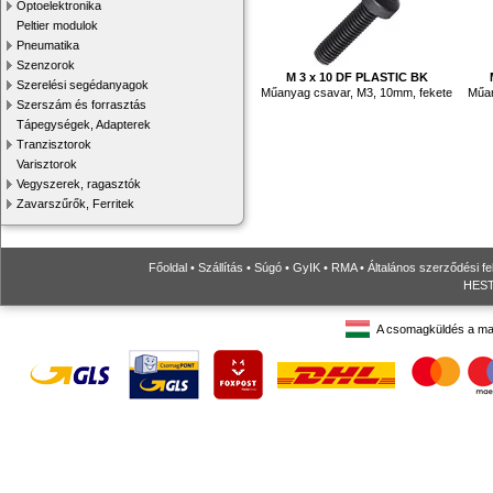
Optoelektronika
Peltier modulok
Pneumatika
Szenzorok
M 3 x 10 DF PLASTIC BK
Szerelési segédanyagok
Műanyag csavar, M3, 10mm, fekete
Műan
Szerszám és forrasztás
Tápegységek, Adapterek
Tranzisztorok
Varisztorok
Vegyszerek, ragasztók
Zavarszűrők, Ferritek
Főoldal
•
Szállítás
•
Súgó
•
GyIK
•
RMA
•
Általános szerződési fe
HESTO
A csomagküldés a ma